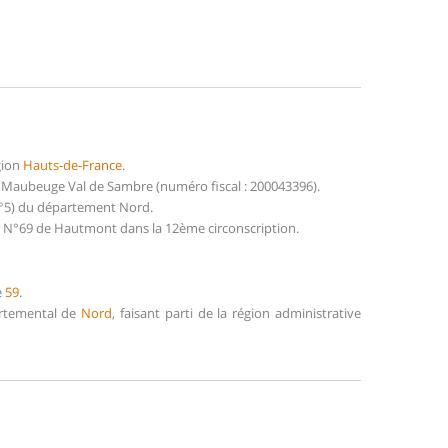
gion
Hauts-de-France
.
 Maubeuge Val de Sambre (numéro fiscal : 200043396).
N°5) du département Nord.
n N°69 de Hautmont dans la 12ème circonscription.
e
59
.
artemental de
Nord
, faisant parti de la région administrative