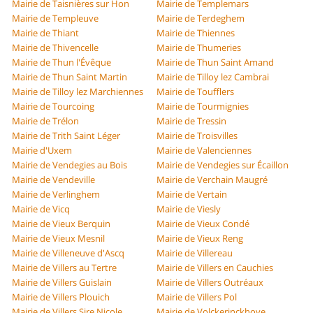
Mairie de Taisnières sur Hon
Mairie de Templemars
Mairie de Templeuve
Mairie de Terdeghem
Mairie de Thiant
Mairie de Thiennes
Mairie de Thivencelle
Mairie de Thumeries
Mairie de Thun l'Évêque
Mairie de Thun Saint Amand
Mairie de Thun Saint Martin
Mairie de Tilloy lez Cambrai
Mairie de Tilloy lez Marchiennes
Mairie de Toufflers
Mairie de Tourcoing
Mairie de Tourmignies
Mairie de Trélon
Mairie de Tressin
Mairie de Trith Saint Léger
Mairie de Troisvilles
Mairie d'Uxem
Mairie de Valenciennes
Mairie de Vendegies au Bois
Mairie de Vendegies sur Écaillon
Mairie de Vendeville
Mairie de Verchain Maugré
Mairie de Verlinghem
Mairie de Vertain
Mairie de Vicq
Mairie de Viesly
Mairie de Vieux Berquin
Mairie de Vieux Condé
Mairie de Vieux Mesnil
Mairie de Vieux Reng
Mairie de Villeneuve d'Ascq
Mairie de Villereau
Mairie de Villers au Tertre
Mairie de Villers en Cauchies
Mairie de Villers Guislain
Mairie de Villers Outréaux
Mairie de Villers Plouich
Mairie de Villers Pol
Mairie de Villers Sire Nicole
Mairie de Volckerinckhove