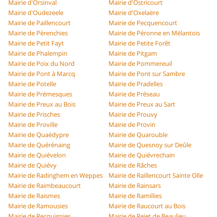
Mairie d'Orsinval
Mairie d'Ostricourt
Mairie d'Oudezeele
Mairie d'Oxelaëre
Mairie de Paillencourt
Mairie de Pecquencourt
Mairie de Pérenchies
Mairie de Péronne en Mélantois
Mairie de Petit Fayt
Mairie de Petite Forêt
Mairie de Phalempin
Mairie de Pitgam
Mairie de Poix du Nord
Mairie de Pommereuil
Mairie de Pont à Marcq
Mairie de Pont sur Sambre
Mairie de Potelle
Mairie de Pradelles
Mairie de Prémesques
Mairie de Préseau
Mairie de Preux au Bois
Mairie de Preux au Sart
Mairie de Prisches
Mairie de Prouvy
Mairie de Proville
Mairie de Provin
Mairie de Quaëdypre
Mairie de Quarouble
Mairie de Quérénaing
Mairie de Quesnoy sur Deûle
Mairie de Quiévelon
Mairie de Quiévrechain
Mairie de Quiévy
Mairie de Râches
Mairie de Radinghem en Weppes
Mairie de Raillencourt Sainte Olle
Mairie de Raimbeaucourt
Mairie de Rainsars
Mairie de Raismes
Mairie de Ramillies
Mairie de Ramousies
Mairie de Raucourt au Bois
Mairie de Recquignies
Mairie de Rejet de Beaulieu