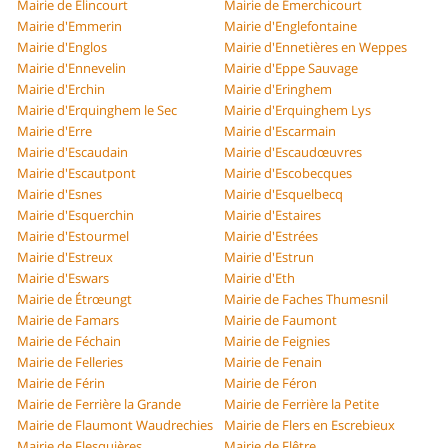
Mairie de Élincourt
Mairie de Émerchicourt
Mairie d'Emmerin
Mairie d'Englefontaine
Mairie d'Englos
Mairie d'Ennetières en Weppes
Mairie d'Ennevelin
Mairie d'Eppe Sauvage
Mairie d'Erchin
Mairie d'Eringhem
Mairie d'Erquinghem le Sec
Mairie d'Erquinghem Lys
Mairie d'Erre
Mairie d'Escarmain
Mairie d'Escaudain
Mairie d'Escaudœuvres
Mairie d'Escautpont
Mairie d'Escobecques
Mairie d'Esnes
Mairie d'Esquelbecq
Mairie d'Esquerchin
Mairie d'Estaires
Mairie d'Estourmel
Mairie d'Estrées
Mairie d'Estreux
Mairie d'Estrun
Mairie d'Eswars
Mairie d'Eth
Mairie de Étrœungt
Mairie de Faches Thumesnil
Mairie de Famars
Mairie de Faumont
Mairie de Féchain
Mairie de Feignies
Mairie de Felleries
Mairie de Fenain
Mairie de Férin
Mairie de Féron
Mairie de Ferrière la Grande
Mairie de Ferrière la Petite
Mairie de Flaumont Waudrechies
Mairie de Flers en Escrebieux
Mairie de Flesquières
Mairie de Flêtre