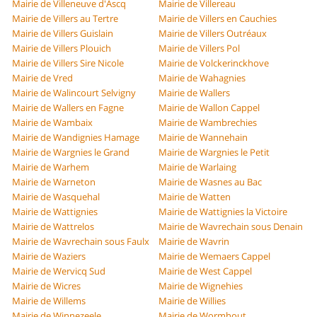
Mairie de Villeneuve d'Ascq
Mairie de Villereau
Mairie de Villers au Tertre
Mairie de Villers en Cauchies
Mairie de Villers Guislain
Mairie de Villers Outréaux
Mairie de Villers Plouich
Mairie de Villers Pol
Mairie de Villers Sire Nicole
Mairie de Volckerinckhove
Mairie de Vred
Mairie de Wahagnies
Mairie de Walincourt Selvigny
Mairie de Wallers
Mairie de Wallers en Fagne
Mairie de Wallon Cappel
Mairie de Wambaix
Mairie de Wambrechies
Mairie de Wandignies Hamage
Mairie de Wannehain
Mairie de Wargnies le Grand
Mairie de Wargnies le Petit
Mairie de Warhem
Mairie de Warlaing
Mairie de Warneton
Mairie de Wasnes au Bac
Mairie de Wasquehal
Mairie de Watten
Mairie de Wattignies
Mairie de Wattignies la Victoire
Mairie de Wattrelos
Mairie de Wavrechain sous Denain
Mairie de Wavrechain sous Faulx
Mairie de Wavrin
Mairie de Waziers
Mairie de Wemaers Cappel
Mairie de Wervicq Sud
Mairie de West Cappel
Mairie de Wicres
Mairie de Wignehies
Mairie de Willems
Mairie de Willies
Mairie de Winnezeele
Mairie de Wormhout