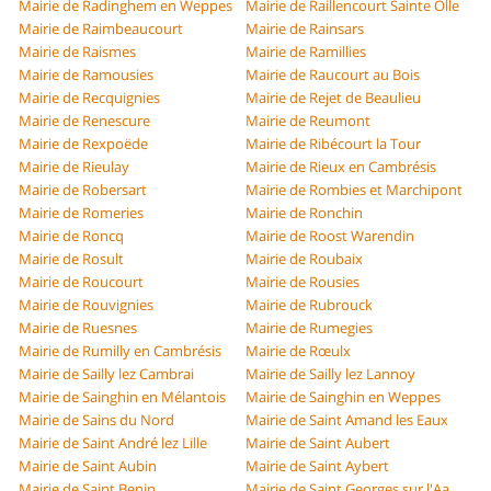
Mairie de Radinghem en Weppes
Mairie de Raillencourt Sainte Olle
Mairie de Raimbeaucourt
Mairie de Rainsars
Mairie de Raismes
Mairie de Ramillies
Mairie de Ramousies
Mairie de Raucourt au Bois
Mairie de Recquignies
Mairie de Rejet de Beaulieu
Mairie de Renescure
Mairie de Reumont
Mairie de Rexpoëde
Mairie de Ribécourt la Tour
Mairie de Rieulay
Mairie de Rieux en Cambrésis
Mairie de Robersart
Mairie de Rombies et Marchipont
Mairie de Romeries
Mairie de Ronchin
Mairie de Roncq
Mairie de Roost Warendin
Mairie de Rosult
Mairie de Roubaix
Mairie de Roucourt
Mairie de Rousies
Mairie de Rouvignies
Mairie de Rubrouck
Mairie de Ruesnes
Mairie de Rumegies
Mairie de Rumilly en Cambrésis
Mairie de Rœulx
Mairie de Sailly lez Cambrai
Mairie de Sailly lez Lannoy
Mairie de Sainghin en Mélantois
Mairie de Sainghin en Weppes
Mairie de Sains du Nord
Mairie de Saint Amand les Eaux
Mairie de Saint André lez Lille
Mairie de Saint Aubert
Mairie de Saint Aubin
Mairie de Saint Aybert
Mairie de Saint Benin
Mairie de Saint Georges sur l'Aa