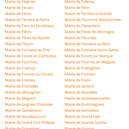
Mairie de Feignies
Mairie de Felleries
Mairie de Fenain
Mairie de Férin
Mairie de Féron
Mairie de Ferrière la Grande
Mairie de Ferrière la Petite
Mairie de Flaumont Waudrechies
Mairie de Flers en Escrebieux
Mairie de Flesquières
Mairie de Flêtre
Mairie de Flines lès Mortagne
Mairie de Flines lez Raches
Mairie de Floursies
Mairie de Floyon
Mairie de Fontaine au Bois
Mairie de Fontaine au Pire
Mairie de Fontaine Notre Dame
Mairie de Forest en Cambrésis
Mairie de Forest sur Marque
Mairie de Fourmies
Mairie de Fournes en Weppes
Mairie de Frasnoy
Mairie de Frelinghien
Mairie de Fresnes sur Escaut
Mairie de Fressain
Mairie de Fressies
Mairie de Fretin
Mairie de Fromelles
Mairie de Genech
Mairie de Ghissignies
Mairie de Ghyvelde
Mairie de Glageon
Mairie de Godewaersvelde
Mairie de Gognies Chaussée
Mairie de Gommegnies
Mairie de Gondecourt
Mairie de Gonnelieu
Mairie de Gouzeaucourt
Mairie de Grand Fayt
Mairie de Grand Fort Philippe
Mairie de Grande Synthe
Mairie de Gravelines
Mairie de Gruson