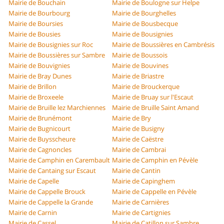
Mairie de Bouchain
Mairie de Boulogne sur Helpe
Mairie de Bourbourg
Mairie de Bourghelles
Mairie de Boursies
Mairie de Bousbecque
Mairie de Bousies
Mairie de Bousignies
Mairie de Bousignies sur Roc
Mairie de Boussières en Cambrésis
Mairie de Boussières sur Sambre
Mairie de Boussois
Mairie de Bouvignies
Mairie de Bouvines
Mairie de Bray Dunes
Mairie de Briastre
Mairie de Brillon
Mairie de Brouckerque
Mairie de Broxeele
Mairie de Bruay sur l'Escaut
Mairie de Bruille lez Marchiennes
Mairie de Bruille Saint Amand
Mairie de Brunémont
Mairie de Bry
Mairie de Bugnicourt
Mairie de Busigny
Mairie de Buysscheure
Mairie de Caëstre
Mairie de Cagnoncles
Mairie de Cambrai
Mairie de Camphin en Carembault
Mairie de Camphin en Pévèle
Mairie de Cantaing sur Escaut
Mairie de Cantin
Mairie de Capelle
Mairie de Capinghem
Mairie de Cappelle Brouck
Mairie de Cappelle en Pévèle
Mairie de Cappelle la Grande
Mairie de Carnières
Mairie de Carnin
Mairie de Cartignies
Mairie de Cassel
Mairie de Catillon sur Sambre