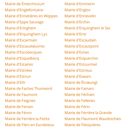
Mairie de Émerchicourt
Mairie d'Emmerin
Mairie d'Englefontaine
Mairie d'Englos
Mairie d'Ennetières en Weppes
Mairie d'Ennevelin
Mairie d'Eppe Sauvage
Mairie d'Erchin
Mairie d'Eringhem
Mairie d'Erquinghem le Sec
Mairie d'Erquinghem Lys
Mairie d'Erre
Mairie d'Escarmain
Mairie d'Escaudain
Mairie d'Escaudœuvres
Mairie d'Escautpont
Mairie d'Escobecques
Mairie d'Esnes
Mairie d'Esquelbecq
Mairie d'Esquerchin
Mairie d'Estaires
Mairie d'Estourmel
Mairie d'Estrées
Mairie d'Estreux
Mairie d'Estrun
Mairie d'Eswars
Mairie d'Eth
Mairie de Étrœungt
Mairie de Faches Thumesnil
Mairie de Famars
Mairie de Faumont
Mairie de Féchain
Mairie de Feignies
Mairie de Felleries
Mairie de Fenain
Mairie de Férin
Mairie de Féron
Mairie de Ferrière la Grande
Mairie de Ferrière la Petite
Mairie de Flaumont Waudrechies
Mairie de Flers en Escrebieux
Mairie de Flesquières