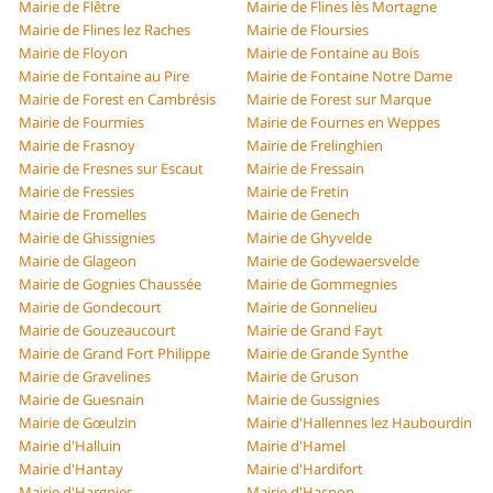
Mairie de Flêtre
Mairie de Flines lès Mortagne
Mairie de Flines lez Raches
Mairie de Floursies
Mairie de Floyon
Mairie de Fontaine au Bois
Mairie de Fontaine au Pire
Mairie de Fontaine Notre Dame
Mairie de Forest en Cambrésis
Mairie de Forest sur Marque
Mairie de Fourmies
Mairie de Fournes en Weppes
Mairie de Frasnoy
Mairie de Frelinghien
Mairie de Fresnes sur Escaut
Mairie de Fressain
Mairie de Fressies
Mairie de Fretin
Mairie de Fromelles
Mairie de Genech
Mairie de Ghissignies
Mairie de Ghyvelde
Mairie de Glageon
Mairie de Godewaersvelde
Mairie de Gognies Chaussée
Mairie de Gommegnies
Mairie de Gondecourt
Mairie de Gonnelieu
Mairie de Gouzeaucourt
Mairie de Grand Fayt
Mairie de Grand Fort Philippe
Mairie de Grande Synthe
Mairie de Gravelines
Mairie de Gruson
Mairie de Guesnain
Mairie de Gussignies
Mairie de Gœulzin
Mairie d'Hallennes lez Haubourdin
Mairie d'Halluin
Mairie d'Hamel
Mairie d'Hantay
Mairie d'Hardifort
Mairie d'Hargnies
Mairie d'Hasnon