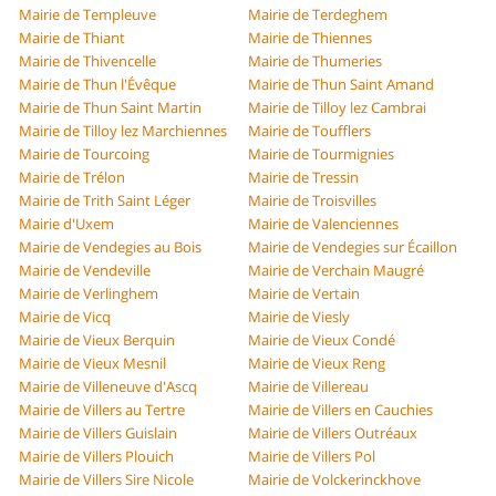
Mairie de Templeuve
Mairie de Terdeghem
Mairie de Thiant
Mairie de Thiennes
Mairie de Thivencelle
Mairie de Thumeries
Mairie de Thun l'Évêque
Mairie de Thun Saint Amand
Mairie de Thun Saint Martin
Mairie de Tilloy lez Cambrai
Mairie de Tilloy lez Marchiennes
Mairie de Toufflers
Mairie de Tourcoing
Mairie de Tourmignies
Mairie de Trélon
Mairie de Tressin
Mairie de Trith Saint Léger
Mairie de Troisvilles
Mairie d'Uxem
Mairie de Valenciennes
Mairie de Vendegies au Bois
Mairie de Vendegies sur Écaillon
Mairie de Vendeville
Mairie de Verchain Maugré
Mairie de Verlinghem
Mairie de Vertain
Mairie de Vicq
Mairie de Viesly
Mairie de Vieux Berquin
Mairie de Vieux Condé
Mairie de Vieux Mesnil
Mairie de Vieux Reng
Mairie de Villeneuve d'Ascq
Mairie de Villereau
Mairie de Villers au Tertre
Mairie de Villers en Cauchies
Mairie de Villers Guislain
Mairie de Villers Outréaux
Mairie de Villers Plouich
Mairie de Villers Pol
Mairie de Villers Sire Nicole
Mairie de Volckerinckhove