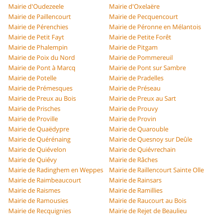
Mairie d'Oudezeele
Mairie d'Oxelaëre
Mairie de Paillencourt
Mairie de Pecquencourt
Mairie de Pérenchies
Mairie de Péronne en Mélantois
Mairie de Petit Fayt
Mairie de Petite Forêt
Mairie de Phalempin
Mairie de Pitgam
Mairie de Poix du Nord
Mairie de Pommereuil
Mairie de Pont à Marcq
Mairie de Pont sur Sambre
Mairie de Potelle
Mairie de Pradelles
Mairie de Prémesques
Mairie de Préseau
Mairie de Preux au Bois
Mairie de Preux au Sart
Mairie de Prisches
Mairie de Prouvy
Mairie de Proville
Mairie de Provin
Mairie de Quaëdypre
Mairie de Quarouble
Mairie de Quérénaing
Mairie de Quesnoy sur Deûle
Mairie de Quiévelon
Mairie de Quiévrechain
Mairie de Quiévy
Mairie de Râches
Mairie de Radinghem en Weppes
Mairie de Raillencourt Sainte Olle
Mairie de Raimbeaucourt
Mairie de Rainsars
Mairie de Raismes
Mairie de Ramillies
Mairie de Ramousies
Mairie de Raucourt au Bois
Mairie de Recquignies
Mairie de Rejet de Beaulieu