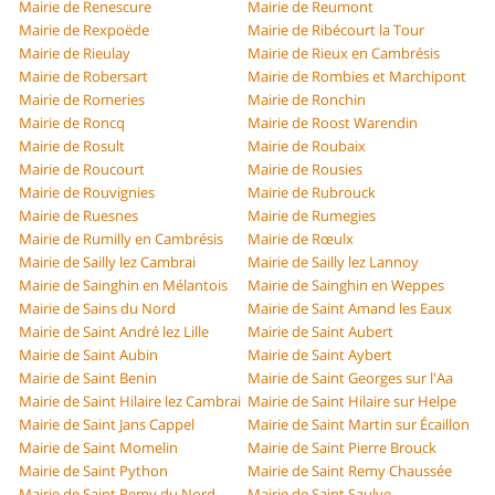
Mairie de Renescure
Mairie de Reumont
Mairie de Rexpoëde
Mairie de Ribécourt la Tour
Mairie de Rieulay
Mairie de Rieux en Cambrésis
Mairie de Robersart
Mairie de Rombies et Marchipont
Mairie de Romeries
Mairie de Ronchin
Mairie de Roncq
Mairie de Roost Warendin
Mairie de Rosult
Mairie de Roubaix
Mairie de Roucourt
Mairie de Rousies
Mairie de Rouvignies
Mairie de Rubrouck
Mairie de Ruesnes
Mairie de Rumegies
Mairie de Rumilly en Cambrésis
Mairie de Rœulx
Mairie de Sailly lez Cambrai
Mairie de Sailly lez Lannoy
Mairie de Sainghin en Mélantois
Mairie de Sainghin en Weppes
Mairie de Sains du Nord
Mairie de Saint Amand les Eaux
Mairie de Saint André lez Lille
Mairie de Saint Aubert
Mairie de Saint Aubin
Mairie de Saint Aybert
Mairie de Saint Benin
Mairie de Saint Georges sur l'Aa
Mairie de Saint Hilaire lez Cambrai
Mairie de Saint Hilaire sur Helpe
Mairie de Saint Jans Cappel
Mairie de Saint Martin sur Écaillon
Mairie de Saint Momelin
Mairie de Saint Pierre Brouck
Mairie de Saint Python
Mairie de Saint Remy Chaussée
Mairie de Saint Remy du Nord
Mairie de Saint Saulve