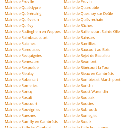
Mairie de Proville
Mairie de Provin
Mairie de Quaëdypre
Mairie de Quarouble
Mairie de Quérénaing
Mairie de Quesnoy sur Deûle
Mairie de Quiévelon
Mairie de Quiévrechain
Mairie de Quiévy
Mairie de Râches
Mairie de Radinghem en Weppes
Mairie de Raillencourt Sainte Olle
Mairie de Raimbeaucourt
Mairie de Rainsars
Mairie de Raismes
Mairie de Ramillies
Mairie de Ramousies
Mairie de Raucourt au Bois
Mairie de Recquignies
Mairie de Rejet de Beaulieu
Mairie de Renescure
Mairie de Reumont
Mairie de Rexpoëde
Mairie de Ribécourt la Tour
Mairie de Rieulay
Mairie de Rieux en Cambrésis
Mairie de Robersart
Mairie de Rombies et Marchipont
Mairie de Romeries
Mairie de Ronchin
Mairie de Roncq
Mairie de Roost Warendin
Mairie de Rosult
Mairie de Roubaix
Mairie de Roucourt
Mairie de Rousies
Mairie de Rouvignies
Mairie de Rubrouck
Mairie de Ruesnes
Mairie de Rumegies
Mairie de Rumilly en Cambrésis
Mairie de Rœulx
Mairie de Sailly lez Cambrai
Mairie de Sailly lez Lannoy