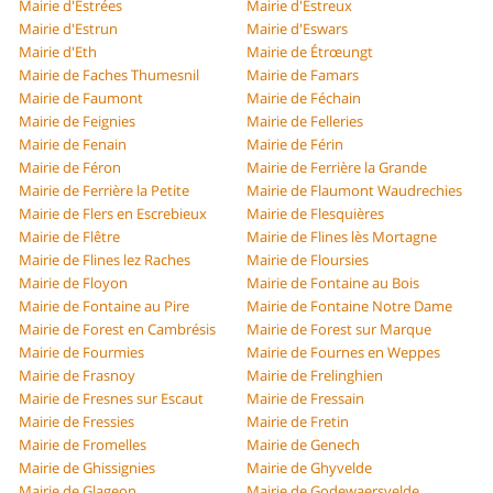
Mairie d'Estrées
Mairie d'Estreux
Mairie d'Estrun
Mairie d'Eswars
Mairie d'Eth
Mairie de Étrœungt
Mairie de Faches Thumesnil
Mairie de Famars
Mairie de Faumont
Mairie de Féchain
Mairie de Feignies
Mairie de Felleries
Mairie de Fenain
Mairie de Férin
Mairie de Féron
Mairie de Ferrière la Grande
Mairie de Ferrière la Petite
Mairie de Flaumont Waudrechies
Mairie de Flers en Escrebieux
Mairie de Flesquières
Mairie de Flêtre
Mairie de Flines lès Mortagne
Mairie de Flines lez Raches
Mairie de Floursies
Mairie de Floyon
Mairie de Fontaine au Bois
Mairie de Fontaine au Pire
Mairie de Fontaine Notre Dame
Mairie de Forest en Cambrésis
Mairie de Forest sur Marque
Mairie de Fourmies
Mairie de Fournes en Weppes
Mairie de Frasnoy
Mairie de Frelinghien
Mairie de Fresnes sur Escaut
Mairie de Fressain
Mairie de Fressies
Mairie de Fretin
Mairie de Fromelles
Mairie de Genech
Mairie de Ghissignies
Mairie de Ghyvelde
Mairie de Glageon
Mairie de Godewaersvelde