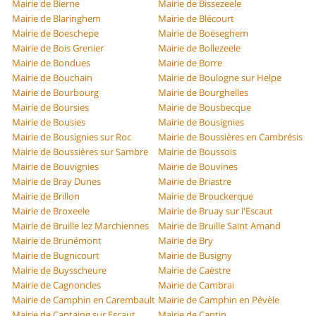
Mairie de Bierne
Mairie de Bissezeele
Mairie de Blaringhem
Mairie de Blécourt
Mairie de Boeschepe
Mairie de Boëseghem
Mairie de Bois Grenier
Mairie de Bollezeele
Mairie de Bondues
Mairie de Borre
Mairie de Bouchain
Mairie de Boulogne sur Helpe
Mairie de Bourbourg
Mairie de Bourghelles
Mairie de Boursies
Mairie de Bousbecque
Mairie de Bousies
Mairie de Bousignies
Mairie de Bousignies sur Roc
Mairie de Boussières en Cambrésis
Mairie de Boussières sur Sambre
Mairie de Boussois
Mairie de Bouvignies
Mairie de Bouvines
Mairie de Bray Dunes
Mairie de Briastre
Mairie de Brillon
Mairie de Brouckerque
Mairie de Broxeele
Mairie de Bruay sur l'Escaut
Mairie de Bruille lez Marchiennes
Mairie de Bruille Saint Amand
Mairie de Brunémont
Mairie de Bry
Mairie de Bugnicourt
Mairie de Busigny
Mairie de Buysscheure
Mairie de Caëstre
Mairie de Cagnoncles
Mairie de Cambrai
Mairie de Camphin en Carembault
Mairie de Camphin en Pévèle
Mairie de Cantaing sur Escaut
Mairie de Cantin