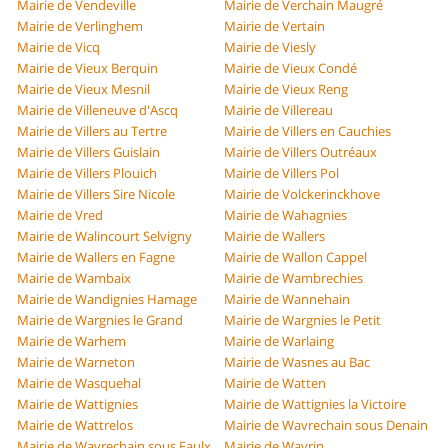
Mairie de Vendeville
Mairie de Verchain Maugré
Mairie de Verlinghem
Mairie de Vertain
Mairie de Vicq
Mairie de Viesly
Mairie de Vieux Berquin
Mairie de Vieux Condé
Mairie de Vieux Mesnil
Mairie de Vieux Reng
Mairie de Villeneuve d'Ascq
Mairie de Villereau
Mairie de Villers au Tertre
Mairie de Villers en Cauchies
Mairie de Villers Guislain
Mairie de Villers Outréaux
Mairie de Villers Plouich
Mairie de Villers Pol
Mairie de Villers Sire Nicole
Mairie de Volckerinckhove
Mairie de Vred
Mairie de Wahagnies
Mairie de Walincourt Selvigny
Mairie de Wallers
Mairie de Wallers en Fagne
Mairie de Wallon Cappel
Mairie de Wambaix
Mairie de Wambrechies
Mairie de Wandignies Hamage
Mairie de Wannehain
Mairie de Wargnies le Grand
Mairie de Wargnies le Petit
Mairie de Warhem
Mairie de Warlaing
Mairie de Warneton
Mairie de Wasnes au Bac
Mairie de Wasquehal
Mairie de Watten
Mairie de Wattignies
Mairie de Wattignies la Victoire
Mairie de Wattrelos
Mairie de Wavrechain sous Denain
Mairie de Wavrechain sous Faulx
Mairie de Wavrin