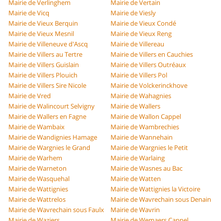
Mairie de Verlinghem
Mairie de Vertain
Mairie de Vicq
Mairie de Viesly
Mairie de Vieux Berquin
Mairie de Vieux Condé
Mairie de Vieux Mesnil
Mairie de Vieux Reng
Mairie de Villeneuve d'Ascq
Mairie de Villereau
Mairie de Villers au Tertre
Mairie de Villers en Cauchies
Mairie de Villers Guislain
Mairie de Villers Outréaux
Mairie de Villers Plouich
Mairie de Villers Pol
Mairie de Villers Sire Nicole
Mairie de Volckerinckhove
Mairie de Vred
Mairie de Wahagnies
Mairie de Walincourt Selvigny
Mairie de Wallers
Mairie de Wallers en Fagne
Mairie de Wallon Cappel
Mairie de Wambaix
Mairie de Wambrechies
Mairie de Wandignies Hamage
Mairie de Wannehain
Mairie de Wargnies le Grand
Mairie de Wargnies le Petit
Mairie de Warhem
Mairie de Warlaing
Mairie de Warneton
Mairie de Wasnes au Bac
Mairie de Wasquehal
Mairie de Watten
Mairie de Wattignies
Mairie de Wattignies la Victoire
Mairie de Wattrelos
Mairie de Wavrechain sous Denain
Mairie de Wavrechain sous Faulx
Mairie de Wavrin
Mairie de Waziers
Mairie de Wemaers Cappel