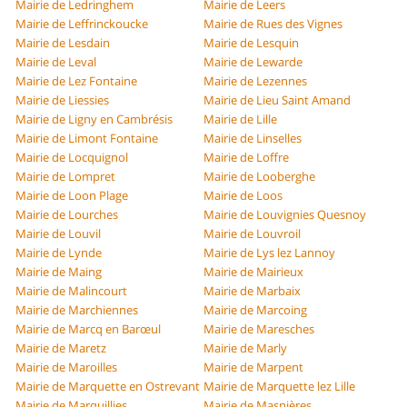
Mairie de Ledringhem
Mairie de Leers
Mairie de Leffrinckoucke
Mairie de Rues des Vignes
Mairie de Lesdain
Mairie de Lesquin
Mairie de Leval
Mairie de Lewarde
Mairie de Lez Fontaine
Mairie de Lezennes
Mairie de Liessies
Mairie de Lieu Saint Amand
Mairie de Ligny en Cambrésis
Mairie de Lille
Mairie de Limont Fontaine
Mairie de Linselles
Mairie de Locquignol
Mairie de Loffre
Mairie de Lompret
Mairie de Looberghe
Mairie de Loon Plage
Mairie de Loos
Mairie de Lourches
Mairie de Louvignies Quesnoy
Mairie de Louvil
Mairie de Louvroil
Mairie de Lynde
Mairie de Lys lez Lannoy
Mairie de Maing
Mairie de Mairieux
Mairie de Malincourt
Mairie de Marbaix
Mairie de Marchiennes
Mairie de Marcoing
Mairie de Marcq en Barœul
Mairie de Maresches
Mairie de Maretz
Mairie de Marly
Mairie de Maroilles
Mairie de Marpent
Mairie de Marquette en Ostrevant
Mairie de Marquette lez Lille
Mairie de Marquillies
Mairie de Masnières