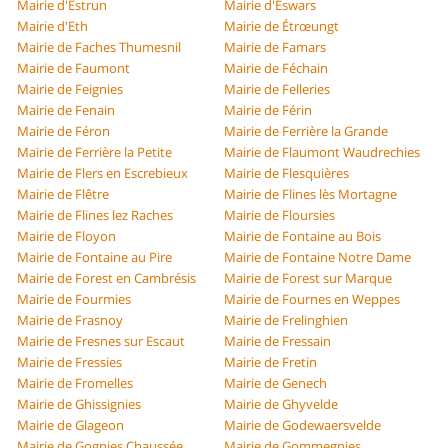
Mairie d'Estrun
Mairie d'Eswars
Mairie d'Eth
Mairie de Étrœungt
Mairie de Faches Thumesnil
Mairie de Famars
Mairie de Faumont
Mairie de Féchain
Mairie de Feignies
Mairie de Felleries
Mairie de Fenain
Mairie de Férin
Mairie de Féron
Mairie de Ferrière la Grande
Mairie de Ferrière la Petite
Mairie de Flaumont Waudrechies
Mairie de Flers en Escrebieux
Mairie de Flesquières
Mairie de Flêtre
Mairie de Flines lès Mortagne
Mairie de Flines lez Raches
Mairie de Floursies
Mairie de Floyon
Mairie de Fontaine au Bois
Mairie de Fontaine au Pire
Mairie de Fontaine Notre Dame
Mairie de Forest en Cambrésis
Mairie de Forest sur Marque
Mairie de Fourmies
Mairie de Fournes en Weppes
Mairie de Frasnoy
Mairie de Frelinghien
Mairie de Fresnes sur Escaut
Mairie de Fressain
Mairie de Fressies
Mairie de Fretin
Mairie de Fromelles
Mairie de Genech
Mairie de Ghissignies
Mairie de Ghyvelde
Mairie de Glageon
Mairie de Godewaersvelde
Mairie de Gognies Chaussée
Mairie de Gommegnies