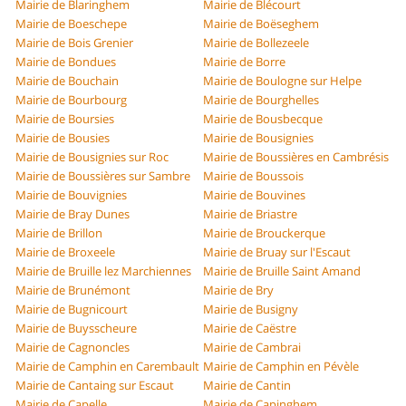
Mairie de Blaringhem
Mairie de Blécourt
Mairie de Boeschepe
Mairie de Boëseghem
Mairie de Bois Grenier
Mairie de Bollezeele
Mairie de Bondues
Mairie de Borre
Mairie de Bouchain
Mairie de Boulogne sur Helpe
Mairie de Bourbourg
Mairie de Bourghelles
Mairie de Boursies
Mairie de Bousbecque
Mairie de Bousies
Mairie de Bousignies
Mairie de Bousignies sur Roc
Mairie de Boussières en Cambrésis
Mairie de Boussières sur Sambre
Mairie de Boussois
Mairie de Bouvignies
Mairie de Bouvines
Mairie de Bray Dunes
Mairie de Briastre
Mairie de Brillon
Mairie de Brouckerque
Mairie de Broxeele
Mairie de Bruay sur l'Escaut
Mairie de Bruille lez Marchiennes
Mairie de Bruille Saint Amand
Mairie de Brunémont
Mairie de Bry
Mairie de Bugnicourt
Mairie de Busigny
Mairie de Buysscheure
Mairie de Caëstre
Mairie de Cagnoncles
Mairie de Cambrai
Mairie de Camphin en Carembault
Mairie de Camphin en Pévèle
Mairie de Cantaing sur Escaut
Mairie de Cantin
Mairie de Capelle
Mairie de Capinghem