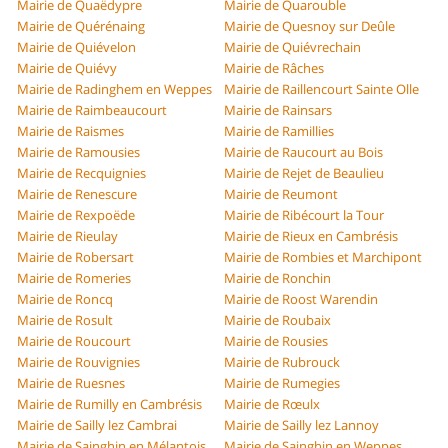
Mairie de Quaëdypre
Mairie de Quarouble
Mairie de Quérénaing
Mairie de Quesnoy sur Deûle
Mairie de Quiévelon
Mairie de Quiévrechain
Mairie de Quiévy
Mairie de Râches
Mairie de Radinghem en Weppes
Mairie de Raillencourt Sainte Olle
Mairie de Raimbeaucourt
Mairie de Rainsars
Mairie de Raismes
Mairie de Ramillies
Mairie de Ramousies
Mairie de Raucourt au Bois
Mairie de Recquignies
Mairie de Rejet de Beaulieu
Mairie de Renescure
Mairie de Reumont
Mairie de Rexpoëde
Mairie de Ribécourt la Tour
Mairie de Rieulay
Mairie de Rieux en Cambrésis
Mairie de Robersart
Mairie de Rombies et Marchipont
Mairie de Romeries
Mairie de Ronchin
Mairie de Roncq
Mairie de Roost Warendin
Mairie de Rosult
Mairie de Roubaix
Mairie de Roucourt
Mairie de Rousies
Mairie de Rouvignies
Mairie de Rubrouck
Mairie de Ruesnes
Mairie de Rumegies
Mairie de Rumilly en Cambrésis
Mairie de Rœulx
Mairie de Sailly lez Cambrai
Mairie de Sailly lez Lannoy
Mairie de Sainghin en Mélantois
Mairie de Sainghin en Weppes