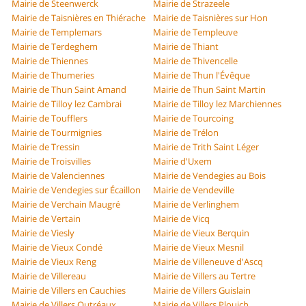
Mairie de Steenwerck
Mairie de Strazeele
Mairie de Taisnières en Thiérache
Mairie de Taisnières sur Hon
Mairie de Templemars
Mairie de Templeuve
Mairie de Terdeghem
Mairie de Thiant
Mairie de Thiennes
Mairie de Thivencelle
Mairie de Thumeries
Mairie de Thun l'Évêque
Mairie de Thun Saint Amand
Mairie de Thun Saint Martin
Mairie de Tilloy lez Cambrai
Mairie de Tilloy lez Marchiennes
Mairie de Toufflers
Mairie de Tourcoing
Mairie de Tourmignies
Mairie de Trélon
Mairie de Tressin
Mairie de Trith Saint Léger
Mairie de Troisvilles
Mairie d'Uxem
Mairie de Valenciennes
Mairie de Vendegies au Bois
Mairie de Vendegies sur Écaillon
Mairie de Vendeville
Mairie de Verchain Maugré
Mairie de Verlinghem
Mairie de Vertain
Mairie de Vicq
Mairie de Viesly
Mairie de Vieux Berquin
Mairie de Vieux Condé
Mairie de Vieux Mesnil
Mairie de Vieux Reng
Mairie de Villeneuve d'Ascq
Mairie de Villereau
Mairie de Villers au Tertre
Mairie de Villers en Cauchies
Mairie de Villers Guislain
Mairie de Villers Outréaux
Mairie de Villers Plouich