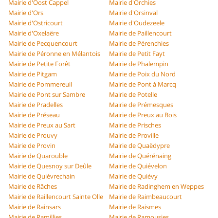
Mairie d'Oost Cappel
Mairie d'Orchies
Mairie d'Ors
Mairie d'Orsinval
Mairie d'Ostricourt
Mairie d'Oudezeele
Mairie d'Oxelaëre
Mairie de Paillencourt
Mairie de Pecquencourt
Mairie de Pérenchies
Mairie de Péronne en Mélantois
Mairie de Petit Fayt
Mairie de Petite Forêt
Mairie de Phalempin
Mairie de Pitgam
Mairie de Poix du Nord
Mairie de Pommereuil
Mairie de Pont à Marcq
Mairie de Pont sur Sambre
Mairie de Potelle
Mairie de Pradelles
Mairie de Prémesques
Mairie de Préseau
Mairie de Preux au Bois
Mairie de Preux au Sart
Mairie de Prisches
Mairie de Prouvy
Mairie de Proville
Mairie de Provin
Mairie de Quaëdypre
Mairie de Quarouble
Mairie de Quérénaing
Mairie de Quesnoy sur Deûle
Mairie de Quiévelon
Mairie de Quiévrechain
Mairie de Quiévy
Mairie de Râches
Mairie de Radinghem en Weppes
Mairie de Raillencourt Sainte Olle
Mairie de Raimbeaucourt
Mairie de Rainsars
Mairie de Raismes
Mairie de Ramillies
Mairie de Ramousies