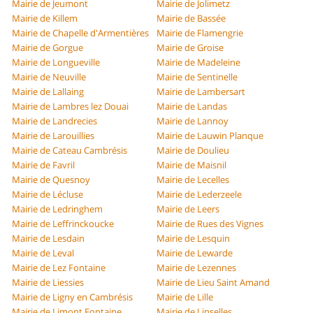
Mairie de Jeumont
Mairie de Jolimetz
Mairie de Killem
Mairie de Bassée
Mairie de Chapelle d'Armentières
Mairie de Flamengrie
Mairie de Gorgue
Mairie de Groise
Mairie de Longueville
Mairie de Madeleine
Mairie de Neuville
Mairie de Sentinelle
Mairie de Lallaing
Mairie de Lambersart
Mairie de Lambres lez Douai
Mairie de Landas
Mairie de Landrecies
Mairie de Lannoy
Mairie de Larouillies
Mairie de Lauwin Planque
Mairie de Cateau Cambrésis
Mairie de Doulieu
Mairie de Favril
Mairie de Maisnil
Mairie de Quesnoy
Mairie de Lecelles
Mairie de Lécluse
Mairie de Lederzeele
Mairie de Ledringhem
Mairie de Leers
Mairie de Leffrinckoucke
Mairie de Rues des Vignes
Mairie de Lesdain
Mairie de Lesquin
Mairie de Leval
Mairie de Lewarde
Mairie de Lez Fontaine
Mairie de Lezennes
Mairie de Liessies
Mairie de Lieu Saint Amand
Mairie de Ligny en Cambrésis
Mairie de Lille
Mairie de Limont Fontaine
Mairie de Linselles