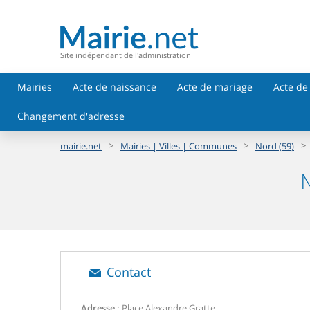
Site indépendant de l'administration
Mairies
Acte de naissance
Acte de mariage
Acte de
Changement d'adresse
>
>
>
mairie.net
Mairies | Villes | Communes
Nord (59)
M
Contact
Adresse :
Place Alexandre Gratte