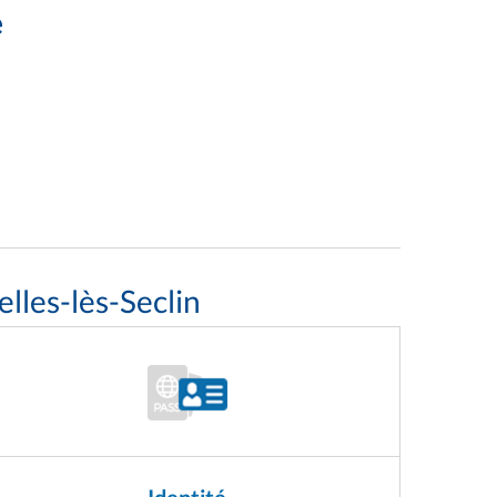
e
lles-lès-Seclin
Identité