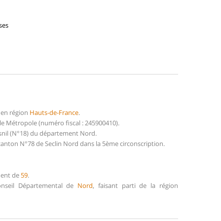
ses
 en région
Hauts-de-France
.
le Métropole (numéro fiscal : 245900410).
esnil (N°18) du département Nord.
 canton N°78 de Seclin Nord dans la 5ème circonscription.
ment de
59
.
Conseil Départemental de
Nord
, faisant parti de la région