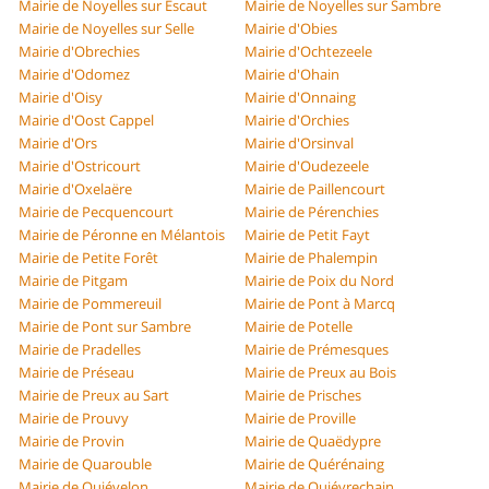
Mairie de Noyelles sur Escaut
Mairie de Noyelles sur Sambre
Mairie de Noyelles sur Selle
Mairie d'Obies
Mairie d'Obrechies
Mairie d'Ochtezeele
Mairie d'Odomez
Mairie d'Ohain
Mairie d'Oisy
Mairie d'Onnaing
Mairie d'Oost Cappel
Mairie d'Orchies
Mairie d'Ors
Mairie d'Orsinval
Mairie d'Ostricourt
Mairie d'Oudezeele
Mairie d'Oxelaëre
Mairie de Paillencourt
Mairie de Pecquencourt
Mairie de Pérenchies
Mairie de Péronne en Mélantois
Mairie de Petit Fayt
Mairie de Petite Forêt
Mairie de Phalempin
Mairie de Pitgam
Mairie de Poix du Nord
Mairie de Pommereuil
Mairie de Pont à Marcq
Mairie de Pont sur Sambre
Mairie de Potelle
Mairie de Pradelles
Mairie de Prémesques
Mairie de Préseau
Mairie de Preux au Bois
Mairie de Preux au Sart
Mairie de Prisches
Mairie de Prouvy
Mairie de Proville
Mairie de Provin
Mairie de Quaëdypre
Mairie de Quarouble
Mairie de Quérénaing
Mairie de Quiévelon
Mairie de Quiévrechain