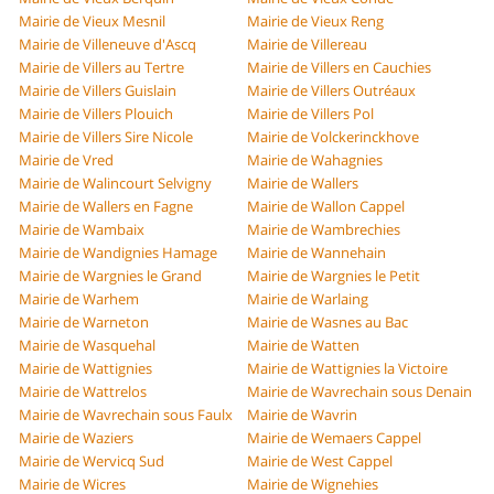
Mairie de Vieux Mesnil
Mairie de Vieux Reng
Mairie de Villeneuve d'Ascq
Mairie de Villereau
Mairie de Villers au Tertre
Mairie de Villers en Cauchies
Mairie de Villers Guislain
Mairie de Villers Outréaux
Mairie de Villers Plouich
Mairie de Villers Pol
Mairie de Villers Sire Nicole
Mairie de Volckerinckhove
Mairie de Vred
Mairie de Wahagnies
Mairie de Walincourt Selvigny
Mairie de Wallers
Mairie de Wallers en Fagne
Mairie de Wallon Cappel
Mairie de Wambaix
Mairie de Wambrechies
Mairie de Wandignies Hamage
Mairie de Wannehain
Mairie de Wargnies le Grand
Mairie de Wargnies le Petit
Mairie de Warhem
Mairie de Warlaing
Mairie de Warneton
Mairie de Wasnes au Bac
Mairie de Wasquehal
Mairie de Watten
Mairie de Wattignies
Mairie de Wattignies la Victoire
Mairie de Wattrelos
Mairie de Wavrechain sous Denain
Mairie de Wavrechain sous Faulx
Mairie de Wavrin
Mairie de Waziers
Mairie de Wemaers Cappel
Mairie de Wervicq Sud
Mairie de West Cappel
Mairie de Wicres
Mairie de Wignehies