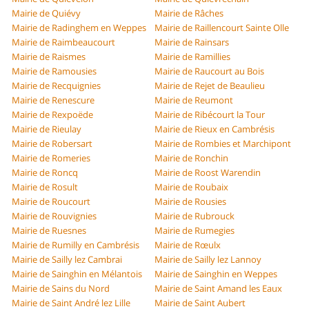
Mairie de Quiévy
Mairie de Râches
Mairie de Radinghem en Weppes
Mairie de Raillencourt Sainte Olle
Mairie de Raimbeaucourt
Mairie de Rainsars
Mairie de Raismes
Mairie de Ramillies
Mairie de Ramousies
Mairie de Raucourt au Bois
Mairie de Recquignies
Mairie de Rejet de Beaulieu
Mairie de Renescure
Mairie de Reumont
Mairie de Rexpoëde
Mairie de Ribécourt la Tour
Mairie de Rieulay
Mairie de Rieux en Cambrésis
Mairie de Robersart
Mairie de Rombies et Marchipont
Mairie de Romeries
Mairie de Ronchin
Mairie de Roncq
Mairie de Roost Warendin
Mairie de Rosult
Mairie de Roubaix
Mairie de Roucourt
Mairie de Rousies
Mairie de Rouvignies
Mairie de Rubrouck
Mairie de Ruesnes
Mairie de Rumegies
Mairie de Rumilly en Cambrésis
Mairie de Rœulx
Mairie de Sailly lez Cambrai
Mairie de Sailly lez Lannoy
Mairie de Sainghin en Mélantois
Mairie de Sainghin en Weppes
Mairie de Sains du Nord
Mairie de Saint Amand les Eaux
Mairie de Saint André lez Lille
Mairie de Saint Aubert