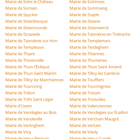
Mairie de Solre le Château
Mairie de Solrinnes
Mairie de Somain
Mairie de Sommaing
Mairie de Spycker
Mairie de Staple
Mairie de Steenbecque
Mairie de Steene
Mairie de Steenvoorde
Mairie de Steenwerck
Mairie de Strazeele
Mairie de Taisnières en Thiérache
Mairie de Taisnières sur Hon
Mairie de Templemars
Mairie de Templeuve
Mairie de Terdeghem
Mairie de Thiant
Mairie de Thiennes
Mairie de Thivencelle
Mairie de Thumeries
Mairie de Thun l'Évêque
Mairie de Thun Saint Amand
Mairie de Thun Saint Martin
Mairie de Tilloy lez Cambrai
Mairie de Tilloy lez Marchiennes
Mairie de Toufflers
Mairie de Tourcoing
Mairie de Tourmignies
Mairie de Trélon
Mairie de Tressin
Mairie de Trith Saint Léger
Mairie de Troisvilles
Mairie d'Uxem
Mairie de Valenciennes
Mairie de Vendegies au Bois
Mairie de Vendegies sur Écaillon
Mairie de Vendeville
Mairie de Verchain Maugré
Mairie de Verlinghem
Mairie de Vertain
Mairie de Vicq
Mairie de Viesly
Mairie de Vieux Berquin
Mairie de Vieux Condé