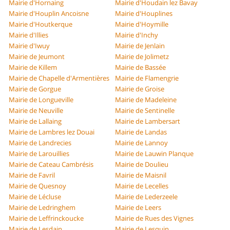
Mairie d'Hornaing
Mairie d'Houdain lez Bavay
Mairie d'Houplin Ancoisne
Mairie d'Houplines
Mairie d'Houtkerque
Mairie d'Hoymille
Mairie d'Illies
Mairie d'Inchy
Mairie d'Iwuy
Mairie de Jenlain
Mairie de Jeumont
Mairie de Jolimetz
Mairie de Killem
Mairie de Bassée
Mairie de Chapelle d'Armentières
Mairie de Flamengrie
Mairie de Gorgue
Mairie de Groise
Mairie de Longueville
Mairie de Madeleine
Mairie de Neuville
Mairie de Sentinelle
Mairie de Lallaing
Mairie de Lambersart
Mairie de Lambres lez Douai
Mairie de Landas
Mairie de Landrecies
Mairie de Lannoy
Mairie de Larouillies
Mairie de Lauwin Planque
Mairie de Cateau Cambrésis
Mairie de Doulieu
Mairie de Favril
Mairie de Maisnil
Mairie de Quesnoy
Mairie de Lecelles
Mairie de Lécluse
Mairie de Lederzeele
Mairie de Ledringhem
Mairie de Leers
Mairie de Leffrinckoucke
Mairie de Rues des Vignes
Mairie de Lesdain
Mairie de Lesquin