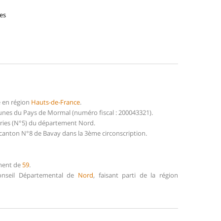
es
é en région
Hauts-de-France
.
nes du Pays de Mormal (numéro fiscal : 200043321).
ries (N°5) du département Nord.
canton N°8 de Bavay dans la 3ème circonscription.
ement de
59
.
Conseil Départemental de
Nord
, faisant parti de la région