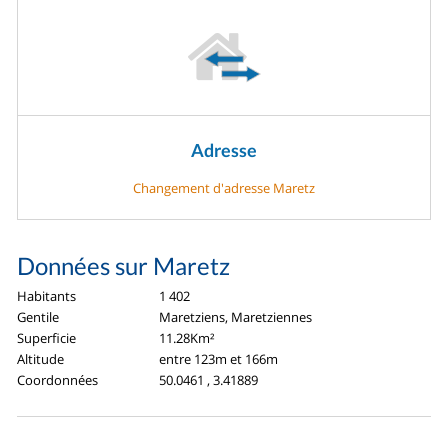
Adresse
Changement d'adresse Maretz
Données sur Maretz
Habitants
1 402
Gentile
Maretziens, Maretziennes
Superficie
11.28Km²
Altitude
entre 123m et 166m
Coordonnées
50.0461 , 3.41889