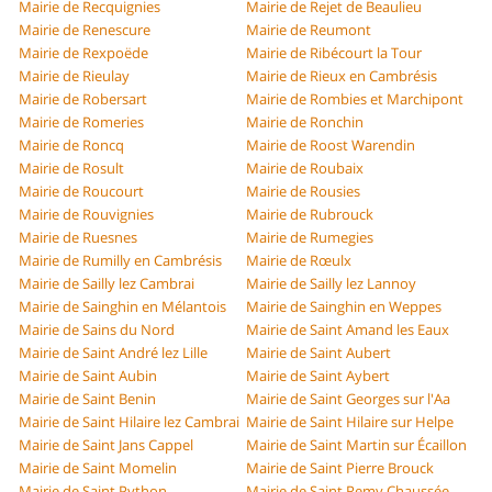
Mairie de Recquignies
Mairie de Rejet de Beaulieu
Mairie de Renescure
Mairie de Reumont
Mairie de Rexpoëde
Mairie de Ribécourt la Tour
Mairie de Rieulay
Mairie de Rieux en Cambrésis
Mairie de Robersart
Mairie de Rombies et Marchipont
Mairie de Romeries
Mairie de Ronchin
Mairie de Roncq
Mairie de Roost Warendin
Mairie de Rosult
Mairie de Roubaix
Mairie de Roucourt
Mairie de Rousies
Mairie de Rouvignies
Mairie de Rubrouck
Mairie de Ruesnes
Mairie de Rumegies
Mairie de Rumilly en Cambrésis
Mairie de Rœulx
Mairie de Sailly lez Cambrai
Mairie de Sailly lez Lannoy
Mairie de Sainghin en Mélantois
Mairie de Sainghin en Weppes
Mairie de Sains du Nord
Mairie de Saint Amand les Eaux
Mairie de Saint André lez Lille
Mairie de Saint Aubert
Mairie de Saint Aubin
Mairie de Saint Aybert
Mairie de Saint Benin
Mairie de Saint Georges sur l'Aa
Mairie de Saint Hilaire lez Cambrai
Mairie de Saint Hilaire sur Helpe
Mairie de Saint Jans Cappel
Mairie de Saint Martin sur Écaillon
Mairie de Saint Momelin
Mairie de Saint Pierre Brouck
Mairie de Saint Python
Mairie de Saint Remy Chaussée