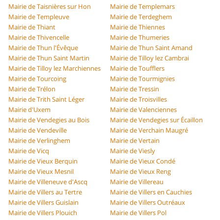
Mairie de Taisnières sur Hon
Mairie de Templemars
Mairie de Templeuve
Mairie de Terdeghem
Mairie de Thiant
Mairie de Thiennes
Mairie de Thivencelle
Mairie de Thumeries
Mairie de Thun l'Évêque
Mairie de Thun Saint Amand
Mairie de Thun Saint Martin
Mairie de Tilloy lez Cambrai
Mairie de Tilloy lez Marchiennes
Mairie de Toufflers
Mairie de Tourcoing
Mairie de Tourmignies
Mairie de Trélon
Mairie de Tressin
Mairie de Trith Saint Léger
Mairie de Troisvilles
Mairie d'Uxem
Mairie de Valenciennes
Mairie de Vendegies au Bois
Mairie de Vendegies sur Écaillon
Mairie de Vendeville
Mairie de Verchain Maugré
Mairie de Verlinghem
Mairie de Vertain
Mairie de Vicq
Mairie de Viesly
Mairie de Vieux Berquin
Mairie de Vieux Condé
Mairie de Vieux Mesnil
Mairie de Vieux Reng
Mairie de Villeneuve d'Ascq
Mairie de Villereau
Mairie de Villers au Tertre
Mairie de Villers en Cauchies
Mairie de Villers Guislain
Mairie de Villers Outréaux
Mairie de Villers Plouich
Mairie de Villers Pol