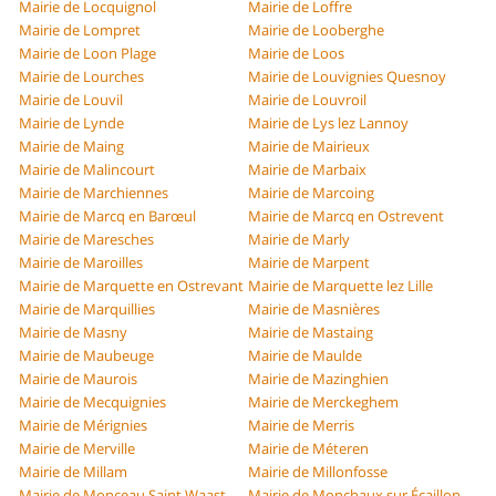
Mairie de Locquignol
Mairie de Loffre
Mairie de Lompret
Mairie de Looberghe
Mairie de Loon Plage
Mairie de Loos
Mairie de Lourches
Mairie de Louvignies Quesnoy
Mairie de Louvil
Mairie de Louvroil
Mairie de Lynde
Mairie de Lys lez Lannoy
Mairie de Maing
Mairie de Mairieux
Mairie de Malincourt
Mairie de Marbaix
Mairie de Marchiennes
Mairie de Marcoing
Mairie de Marcq en Barœul
Mairie de Marcq en Ostrevent
Mairie de Maresches
Mairie de Marly
Mairie de Maroilles
Mairie de Marpent
Mairie de Marquette en Ostrevant
Mairie de Marquette lez Lille
Mairie de Marquillies
Mairie de Masnières
Mairie de Masny
Mairie de Mastaing
Mairie de Maubeuge
Mairie de Maulde
Mairie de Maurois
Mairie de Mazinghien
Mairie de Mecquignies
Mairie de Merckeghem
Mairie de Mérignies
Mairie de Merris
Mairie de Merville
Mairie de Méteren
Mairie de Millam
Mairie de Millonfosse
Mairie de Monceau Saint Waast
Mairie de Monchaux sur Écaillon