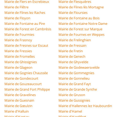
Mairie de Flers en Escrebieux
Mairie de Flesquières
Mairie de Flêtre
Mairie de Flines lès Mortagne
Mairie de Flines lez Raches
Mairie de Floursies
Mairie de Floyon
Mairie de Fontaine au Bois
Mairie de Fontaine au Pire
Mairie de Fontaine Notre Dame
Mairie de Forest en Cambrésis
Mairie de Forest sur Marque
Mairie de Fourmies
Mairie de Fournes en Weppes
Mairie de Frasnoy
Mairie de Frelinghien
Mairie de Fresnes sur Escaut
Mairie de Fressain
Mairie de Fressies
Mairie de Fretin
Mairie de Fromelles
Mairie de Genech
Mairie de Ghissignies
Mairie de Ghyvelde
Mairie de Glageon
Mairie de Godewaersvelde
Mairie de Gognies Chaussée
Mairie de Gommegnies
Mairie de Gondecourt
Mairie de Gonnelieu
Mairie de Gouzeaucourt
Mairie de Grand Fayt
Mairie de Grand Fort Philippe
Mairie de Grande Synthe
Mairie de Gravelines
Mairie de Gruson
Mairie de Guesnain
Mairie de Gussignies
Mairie de Gœulzin
Mairie d'Hallennes lez Haubourdin
Mairie d'Halluin
Mairie d'Hamel
Mairie d'Hantay
Mairie d'Hardifort