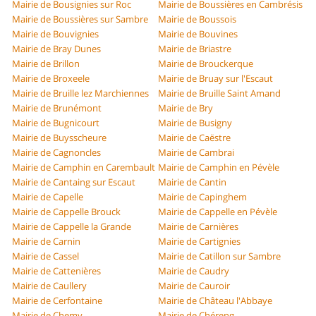
Mairie de Bousignies sur Roc
Mairie de Boussières en Cambrésis
Mairie de Boussières sur Sambre
Mairie de Boussois
Mairie de Bouvignies
Mairie de Bouvines
Mairie de Bray Dunes
Mairie de Briastre
Mairie de Brillon
Mairie de Brouckerque
Mairie de Broxeele
Mairie de Bruay sur l'Escaut
Mairie de Bruille lez Marchiennes
Mairie de Bruille Saint Amand
Mairie de Brunémont
Mairie de Bry
Mairie de Bugnicourt
Mairie de Busigny
Mairie de Buysscheure
Mairie de Caëstre
Mairie de Cagnoncles
Mairie de Cambrai
Mairie de Camphin en Carembault
Mairie de Camphin en Pévèle
Mairie de Cantaing sur Escaut
Mairie de Cantin
Mairie de Capelle
Mairie de Capinghem
Mairie de Cappelle Brouck
Mairie de Cappelle en Pévèle
Mairie de Cappelle la Grande
Mairie de Carnières
Mairie de Carnin
Mairie de Cartignies
Mairie de Cassel
Mairie de Catillon sur Sambre
Mairie de Cattenières
Mairie de Caudry
Mairie de Caullery
Mairie de Cauroir
Mairie de Cerfontaine
Mairie de Château l'Abbaye
Mairie de Chemy
Mairie de Chéreng