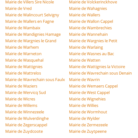
Mairie de Villers Sire Nicole
Mairie de Volckerinckhove
Mairie de Vred
Mairie de Wahagnies
Mairie de Walincourt Selvigny
Mairie de Wallers
Mairie de Wallers en Fagne
Mairie de Wallon Cappel
Mairie de Wambaix
Mairie de Wambrechies
Mairie de Wandignies Hamage
Mairie de Wannehain
Mairie de Wargnies le Grand
Mairie de Wargnies le Petit
Mairie de Warhem
Mairie de Warlaing
Mairie de Warneton
Mairie de Wasnes au Bac
Mairie de Wasquehal
Mairie de Watten
Mairie de Wattignies
Mairie de Wattignies la Victoire
Mairie de Wattrelos
Mairie de Wavrechain sous Denain
Mairie de Wavrechain sous Faulx
Mairie de Wavrin
Mairie de Waziers
Mairie de Wemaers Cappel
Mairie de Wervicq Sud
Mairie de West Cappel
Mairie de Wicres
Mairie de Wignehies
Mairie de Willems
Mairie de Willies
Mairie de Winnezeele
Mairie de Wormhout
Mairie de Wulverdinghe
Mairie de Wylder
Mairie de Zegerscappel
Mairie de Zermezeele
Mairie de Zuydcoote
Mairie de Zuytpeene