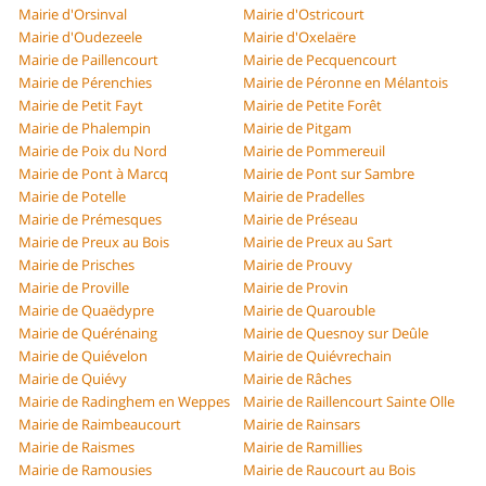
Mairie d'Orsinval
Mairie d'Ostricourt
Mairie d'Oudezeele
Mairie d'Oxelaëre
Mairie de Paillencourt
Mairie de Pecquencourt
Mairie de Pérenchies
Mairie de Péronne en Mélantois
Mairie de Petit Fayt
Mairie de Petite Forêt
Mairie de Phalempin
Mairie de Pitgam
Mairie de Poix du Nord
Mairie de Pommereuil
Mairie de Pont à Marcq
Mairie de Pont sur Sambre
Mairie de Potelle
Mairie de Pradelles
Mairie de Prémesques
Mairie de Préseau
Mairie de Preux au Bois
Mairie de Preux au Sart
Mairie de Prisches
Mairie de Prouvy
Mairie de Proville
Mairie de Provin
Mairie de Quaëdypre
Mairie de Quarouble
Mairie de Quérénaing
Mairie de Quesnoy sur Deûle
Mairie de Quiévelon
Mairie de Quiévrechain
Mairie de Quiévy
Mairie de Râches
Mairie de Radinghem en Weppes
Mairie de Raillencourt Sainte Olle
Mairie de Raimbeaucourt
Mairie de Rainsars
Mairie de Raismes
Mairie de Ramillies
Mairie de Ramousies
Mairie de Raucourt au Bois