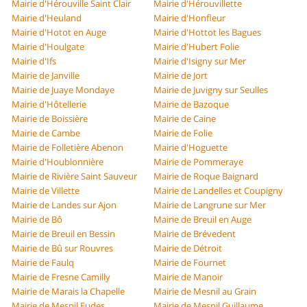
Mairie d'Hérouville Saint Clair
Mairie d'Hérouvillette
Mairie d'Heuland
Mairie d'Honfleur
Mairie d'Hotot en Auge
Mairie d'Hottot les Bagues
Mairie d'Houlgate
Mairie d'Hubert Folie
Mairie d'Ifs
Mairie d'Isigny sur Mer
Mairie de Janville
Mairie de Jort
Mairie de Juaye Mondaye
Mairie de Juvigny sur Seulles
Mairie d'Hôtellerie
Mairie de Bazoque
Mairie de Boissière
Mairie de Caine
Mairie de Cambe
Mairie de Folie
Mairie de Folletière Abenon
Mairie d'Hoguette
Mairie d'Houblonnière
Mairie de Pommeraye
Mairie de Rivière Saint Sauveur
Mairie de Roque Baignard
Mairie de Villette
Mairie de Landelles et Coupigny
Mairie de Landes sur Ajon
Mairie de Langrune sur Mer
Mairie de Bô
Mairie de Breuil en Auge
Mairie de Breuil en Bessin
Mairie de Brévedent
Mairie de Bû sur Rouvres
Mairie de Détroit
Mairie de Faulq
Mairie de Fournet
Mairie de Fresne Camilly
Mairie de Manoir
Mairie de Marais la Chapelle
Mairie de Mesnil au Grain
Mairie de Mesnil Eudes
Mairie de Mesnil Guillaume