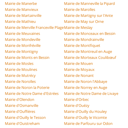
Mairie de Manerbe
Mairie de Manneville la Pipard
Mairie de Manvieux
Mairie de Marolles
Mairie de Martainville
Mairie de Martigny sur l'Ante
Mairie de Mathieu
Mairie de May sur Orne
Mairie de Merville Franceville Plage
Mairie de Meslay
Mairie de Meuvaines
Mairie de Monceaux en Bessin
Mairie de Mondeville
Mairie de Mondrainville
Mairie de Monfréville
Mairie de Montfiquet
Mairie de Montigny
Mairie de Montreuil en Auge
Mairie de Monts en Bessin
Mairie de Morteaux Coulibœuf
Mairie de Mosles
Mairie de Mouen
Mairie de Moulines
Mairie de Moyaux
Mairie de Mutrécy
Mairie de Nonant
Mairie de Norolles
Mairie de Noron l'Abbaye
Mairie de Noron la Poterie
Mairie de Norrey en Auge
Mairie de Notre Dame d'Estrées
Mairie de Notre Dame de Livaye
Mairie d'Olendon
Mairie d'Orbec
Mairie d'Osmanville
Mairie d'Ouézy
Mairie d'Ouffières
Mairie d'Ouilly du Houley
Mairie d'Ouilly le Tesson
Mairie d'Ouilly le Vicomte
Mairie d'Ouistreham
Mairie de Parfouru sur Odon