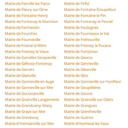
Mairie de Fierville les Parcs
Mairie de Firfol
Mairie de Fleury sur Orne
Mairie de Fontaine Étoupefour
Mairie de Fontaine Henry
Mairie de Fontaine le Pin
Mairie de Fontenay le Marmion
Mairie de Fontenay le Pesnel
Mairie de Formentin
Mairie de Foulognes
Mairie de Fourches
Mairie de Fourneaux le Val
Mairie de Fourneville
Mairie de Frénouville
Mairie de Fresné la Mère
Mairie de Fresney le Puceux
Mairie de Fresney le Vieux
Mairie de Fumichon
Mairie de Garcelles Secqueville
Mairie de Gavrus
Mairie de Géfosse Fontenay
Mairie de Genneville
Mairie de Gerrots
Mairie de Giberville
Mairie de Glanville
Mairie de Glos
Mairie de Gonneville en Auge
Mairie de Gonneville sur Honfleur
Mairie de Gonneville sur Mer
Mairie de Goupillières
Mairie de Goustranville
Mairie de Gouvix
Mairie de Grainville Langannerie
Mairie de Grainville sur Odon
Mairie de Grandcamp Maisy
Mairie de Grangues
Mairie de Graye sur Mer
Mairie de Grentheville
Mairie de Grimbosq
Mairie de Guéron
Mairie d'Hermanville sur Mer
Mairie d'Hermival les Vaux