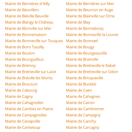
Mairie de Bernières d'Ailly
Mairie de Bernières sur Mer
Mairie de Beuvillers
Mairie de Beuvron en Auge
Mairie de Biéville Beuville
Mairie de Blainville sur Orne
Mairie de Blangy le Château
Mairie de Blay
Mairie de Blonville sur Mer
Mairie de Bonnebosq
Mairie de Bonnemaison
Mairie de Bonneville la Louvet
Mairie de Bonneville sur Touques
Mairie de Bonnœil
Mairie de Bons Tassilly
Mairie de Bougy
Mairie de Boulon
Mairie de Bourgeauville
Mairie de Bourguébus
Mairie de Branville
Mairie de Brémoy
Mairie de Bretteville le Rabet
Mairie de Bretteville sur Laize
Mairie de Bretteville sur Odon
Mairie de Bréville les Monts
Mairie de Bricqueville
Mairie de Brucourt
Mairie de Bucéels
Mairie de Cabourg
Mairie de Caen
Mairie de Cagny
Mairie de Cahagnes
Mairie de Cahagnolles
Mairie de Cairon
Mairie de Cambes en Plaine
Mairie de Cambremer
Mairie de Campagnolles
Mairie de Campigny
Mairie de Canapville
Mairie de Canchy
Mairie de Canteloup
Mairie de Carcagny