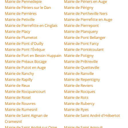
Mairie de Pennedepie
Mairie de Périers en Auge
Mairie de Périers sur le Dan
Mairie de Périgny
Mairie de Perrières
Mairie de Pertheville Ners
Mairie de Petiville
Mairie de Pierrefitte en Auge
Mairie de Pierrefitte en Cinglais
Mairie de Pierrepont
Mairie de Placy
Mairie de Planquery
Mairie de Plumetot
Mairie de Pont Bellanger
Mairie de Pont d'Ouilly
Mairie de Pont Farcy
Mairie de Pont l'Évêque
Mairie de Pontécoulant
Mairie de Port en Bessin Huppain
Mairie de Potigny
Mairie de Préaux Bocage
Mairie de Prêtreville
Mairie de Putot en Auge
Mairie de Quetteville
Mairie de Ranchy
Mairie de Ranville
Mairie de Rapilly
Mairie de Repentigny
Mairie de Reux
Mairie de Reviers
Mairie de Rocquancourt
Mairie de Rocques
Mairie de Rosel
Mairie de Rots
Mairie de Rouvres
Mairie de Rubercy
Mairie de Rumesnil
Mairie de Ryes
Mairie de Saint Aignan de
Mairie de Saint André d'Hébertot
Cramesnil
Mairie de Saint André sur Orne
Mairie de Saint Arnoult