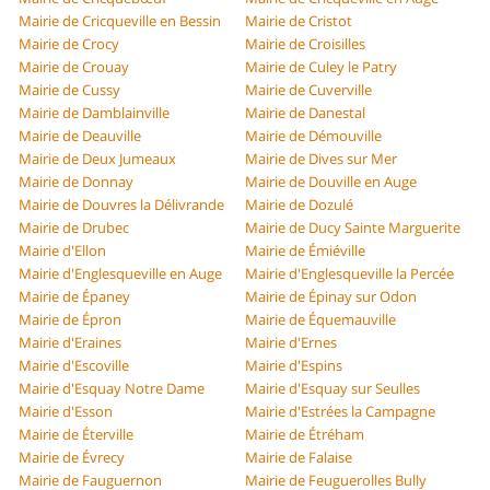
Mairie de Cricqueville en Bessin
Mairie de Cristot
Mairie de Crocy
Mairie de Croisilles
Mairie de Crouay
Mairie de Culey le Patry
Mairie de Cussy
Mairie de Cuverville
Mairie de Damblainville
Mairie de Danestal
Mairie de Deauville
Mairie de Démouville
Mairie de Deux Jumeaux
Mairie de Dives sur Mer
Mairie de Donnay
Mairie de Douville en Auge
Mairie de Douvres la Délivrande
Mairie de Dozulé
Mairie de Drubec
Mairie de Ducy Sainte Marguerite
Mairie d'Ellon
Mairie de Émiéville
Mairie d'Englesqueville en Auge
Mairie d'Englesqueville la Percée
Mairie de Épaney
Mairie de Épinay sur Odon
Mairie de Épron
Mairie de Équemauville
Mairie d'Eraines
Mairie d'Ernes
Mairie d'Escoville
Mairie d'Espins
Mairie d'Esquay Notre Dame
Mairie d'Esquay sur Seulles
Mairie d'Esson
Mairie d'Estrées la Campagne
Mairie de Éterville
Mairie de Étréham
Mairie de Évrecy
Mairie de Falaise
Mairie de Fauguernon
Mairie de Feuguerolles Bully