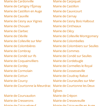
Mairie de Cardonville
Mairie de Carpiquet
Mairie de Cartigny l'Épinay
Mairie de Castillon
Mairie de Castillon en Auge
Mairie de Cauvicourt
Mairie de Cauville
Mairie de Cernay
Mairie de Cesny aux Vignes
Mairie de Cesny Bois Halbout
Mairie de Chouain
Mairie de Cintheaux
Mairie de Clarbec
Mairie de Clécy
Mairie de Cléville
Mairie de Colleville Montgomery
Mairie de Colleville sur Mer
Mairie de Colombelles
Mairie de Colombières
Mairie de Colombiers sur Seulles
Mairie de Combray
Mairie de Commes
Mairie de Condé sur Ifs
Mairie de Condé sur Seulles
Mairie de Coquainvilliers
Mairie de Cordebugle
Mairie de Cordey
Mairie de Cormelles le Royal
Mairie de Cormolain
Mairie de Cossesseville
Mairie de Cottun
Mairie de Coudray Rabut
Mairie de Courcy
Mairie de Courseulles sur Mer
Mairie de Courtonne la Meurdrac
Mairie de Courtonne les Deux
Églises
Mairie de Courvaudon
Mairie de Crépon
Mairie de Cresserons
Mairie de Cresseveuille
Mairie de Cricquebœuf
Mairie de Cricqueville en Auge