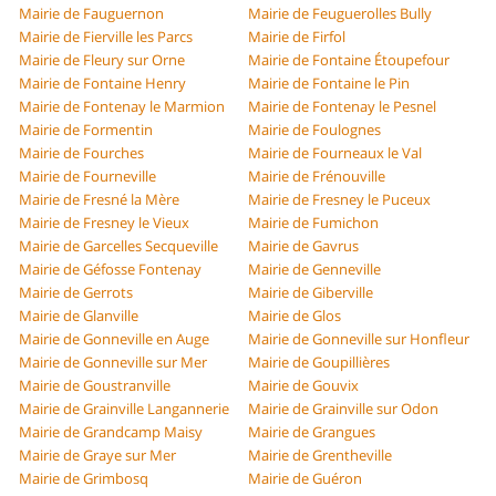
Mairie de Fauguernon
Mairie de Feuguerolles Bully
Mairie de Fierville les Parcs
Mairie de Firfol
Mairie de Fleury sur Orne
Mairie de Fontaine Étoupefour
Mairie de Fontaine Henry
Mairie de Fontaine le Pin
Mairie de Fontenay le Marmion
Mairie de Fontenay le Pesnel
Mairie de Formentin
Mairie de Foulognes
Mairie de Fourches
Mairie de Fourneaux le Val
Mairie de Fourneville
Mairie de Frénouville
Mairie de Fresné la Mère
Mairie de Fresney le Puceux
Mairie de Fresney le Vieux
Mairie de Fumichon
Mairie de Garcelles Secqueville
Mairie de Gavrus
Mairie de Géfosse Fontenay
Mairie de Genneville
Mairie de Gerrots
Mairie de Giberville
Mairie de Glanville
Mairie de Glos
Mairie de Gonneville en Auge
Mairie de Gonneville sur Honfleur
Mairie de Gonneville sur Mer
Mairie de Goupillières
Mairie de Goustranville
Mairie de Gouvix
Mairie de Grainville Langannerie
Mairie de Grainville sur Odon
Mairie de Grandcamp Maisy
Mairie de Grangues
Mairie de Graye sur Mer
Mairie de Grentheville
Mairie de Grimbosq
Mairie de Guéron