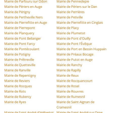
Mairie de Parfouru sur Odon
Mairie de Pennedepie
Mairie de Périers en Auge
Mairie de Périers sur le Dan
Mairie de Périgny
Mairie de Perrières
Mairie de Pertheville Ners
Mairie de Petiville
Mairie de Pierrefitte en Auge
Mairie de Pierrefitte en Cinglais
Mairie de Pierrepont
Mairie de Placy
Mairie de Planquery
Mairie de Plumetot
Mairie de Pont Bellanger
Mairie de Pont d'Ouilly
Mairie de Pont Farcy
Mairie de Pont l'Évêque
Mairie de Pontécoulant
Mairie de Port en Bessin Huppain
Mairie de Potigny
Mairie de Préaux Bocage
Mairie de Prêtreville
Mairie de Putot en Auge
Mairie de Quetteville
Mairie de Ranchy
Mairie de Ranville
Mairie de Rapilly
Mairie de Repentigny
Mairie de Reux
Mairie de Reviers
Mairie de Rocquancourt
Mairie de Rocques
Mairie de Rosel
Mairie de Rots
Mairie de Rouvres
Mairie de Rubercy
Mairie de Rumesnil
Mairie de Ryes
Mairie de Saint Aignan de
Cramesnil
Mairie de Saint André d'Hébertot
Mairie de Saint André sur Orne