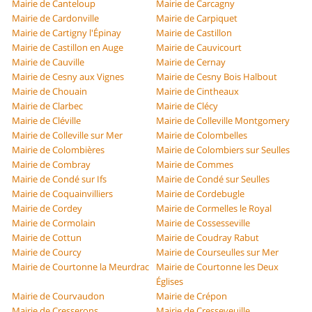
Mairie de Canteloup
Mairie de Carcagny
Mairie de Cardonville
Mairie de Carpiquet
Mairie de Cartigny l'Épinay
Mairie de Castillon
Mairie de Castillon en Auge
Mairie de Cauvicourt
Mairie de Cauville
Mairie de Cernay
Mairie de Cesny aux Vignes
Mairie de Cesny Bois Halbout
Mairie de Chouain
Mairie de Cintheaux
Mairie de Clarbec
Mairie de Clécy
Mairie de Cléville
Mairie de Colleville Montgomery
Mairie de Colleville sur Mer
Mairie de Colombelles
Mairie de Colombières
Mairie de Colombiers sur Seulles
Mairie de Combray
Mairie de Commes
Mairie de Condé sur Ifs
Mairie de Condé sur Seulles
Mairie de Coquainvilliers
Mairie de Cordebugle
Mairie de Cordey
Mairie de Cormelles le Royal
Mairie de Cormolain
Mairie de Cossesseville
Mairie de Cottun
Mairie de Coudray Rabut
Mairie de Courcy
Mairie de Courseulles sur Mer
Mairie de Courtonne la Meurdrac
Mairie de Courtonne les Deux
Églises
Mairie de Courvaudon
Mairie de Crépon
Mairie de Cresserons
Mairie de Cresseveuille