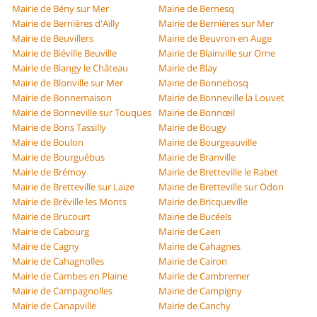
Mairie de Bény sur Mer
Mairie de Bernesq
Mairie de Bernières d'Ailly
Mairie de Bernières sur Mer
Mairie de Beuvillers
Mairie de Beuvron en Auge
Mairie de Biéville Beuville
Mairie de Blainville sur Orne
Mairie de Blangy le Château
Mairie de Blay
Mairie de Blonville sur Mer
Mairie de Bonnebosq
Mairie de Bonnemaison
Mairie de Bonneville la Louvet
Mairie de Bonneville sur Touques
Mairie de Bonnœil
Mairie de Bons Tassilly
Mairie de Bougy
Mairie de Boulon
Mairie de Bourgeauville
Mairie de Bourguébus
Mairie de Branville
Mairie de Brémoy
Mairie de Bretteville le Rabet
Mairie de Bretteville sur Laize
Mairie de Bretteville sur Odon
Mairie de Bréville les Monts
Mairie de Bricqueville
Mairie de Brucourt
Mairie de Bucéels
Mairie de Cabourg
Mairie de Caen
Mairie de Cagny
Mairie de Cahagnes
Mairie de Cahagnolles
Mairie de Cairon
Mairie de Cambes en Plaine
Mairie de Cambremer
Mairie de Campagnolles
Mairie de Campigny
Mairie de Canapville
Mairie de Canchy