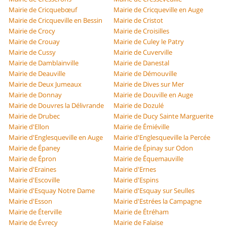
Mairie de Cricquebœuf
Mairie de Cricqueville en Auge
Mairie de Cricqueville en Bessin
Mairie de Cristot
Mairie de Crocy
Mairie de Croisilles
Mairie de Crouay
Mairie de Culey le Patry
Mairie de Cussy
Mairie de Cuverville
Mairie de Damblainville
Mairie de Danestal
Mairie de Deauville
Mairie de Démouville
Mairie de Deux Jumeaux
Mairie de Dives sur Mer
Mairie de Donnay
Mairie de Douville en Auge
Mairie de Douvres la Délivrande
Mairie de Dozulé
Mairie de Drubec
Mairie de Ducy Sainte Marguerite
Mairie d'Ellon
Mairie de Émiéville
Mairie d'Englesqueville en Auge
Mairie d'Englesqueville la Percée
Mairie de Épaney
Mairie de Épinay sur Odon
Mairie de Épron
Mairie de Équemauville
Mairie d'Eraines
Mairie d'Ernes
Mairie d'Escoville
Mairie d'Espins
Mairie d'Esquay Notre Dame
Mairie d'Esquay sur Seulles
Mairie d'Esson
Mairie d'Estrées la Campagne
Mairie de Éterville
Mairie de Étréham
Mairie de Évrecy
Mairie de Falaise