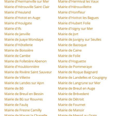
Mairie d'Hermanville sur Mer
Mairie d'Hermival les Vaux
Mairie d'Hérouville Saint Clair
Mairie d'Hérouvillette
Mairie d'Heuland
Mairie d'Honfleur
Mairie d'Hotot en Auge
Mairie d'Hottot les Bagues
Mairie d'Houlgate
Mairie d'Hubert Folie
Mairie d'Ifs
Mairie d'Isigny sur Mer
Mairie de Janville
Mairie de Jort
Mairie de Juaye Mondaye
Mairie de Juvigny sur Seulles
Mairie d'Hôtellerie
Mairie de Bazoque
Mairie de Boissière
Mairie de Caine
Mairie de Cambe
Mairie de Folie
Mairie de Folletière Abenon
Mairie d'Hoguette
Mairie d'Houblonnière
Mairie de Pommeraye
Mairie de Rivière Saint Sauveur
Mairie de Roque Baignard
Mairie de Villette
Mairie de Landelles et Coupigny
Mairie de Landes sur Ajon
Mairie de Langrune sur Mer
Mairie de Bô
Mairie de Breuil en Auge
Mairie de Breuil en Bessin
Mairie de Brévedent
Mairie de Bû sur Rouvres
Mairie de Détroit
Mairie de Faulq
Mairie de Fournet
Mairie de Fresne Camilly
Mairie de Manoir
Mairie de Marais la Chapelle
Mairie de Mesnil au Grain