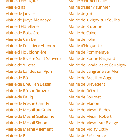
Mairie d'Houlgate
Mairie d'Hubert Folie
Mairie d'Ifs
Mairie d'Isigny sur Mer
Mairie de Janville
Mairie de Jort
Mairie de Juaye Mondaye
Mairie de Juvigny sur Seulles
Mairie d'Hôtellerie
Mairie de Bazoque
Mairie de Boissière
Mairie de Caine
Mairie de Cambe
Mairie de Folie
Mairie de Folletière Abenon
Mairie d'Hoguette
Mairie d'Houblonnière
Mairie de Pommeraye
Mairie de Rivière Saint Sauveur
Mairie de Roque Baignard
Mairie de Villette
Mairie de Landelles et Coupigny
Mairie de Landes sur Ajon
Mairie de Langrune sur Mer
Mairie de Bô
Mairie de Breuil en Auge
Mairie de Breuil en Bessin
Mairie de Brévedent
Mairie de Bû sur Rouvres
Mairie de Détroit
Mairie de Faulq
Mairie de Fournet
Mairie de Fresne Camilly
Mairie de Manoir
Mairie de Mesnil au Grain
Mairie de Mesnil Eudes
Mairie de Mesnil Guillaume
Mairie de Mesnil Robert
Mairie de Mesnil Simon
Mairie de Mesnil sur Blangy
Mairie de Mesnil Villement
Mairie de Molay Littry
Mairie de Pin
Mairie de Pré d'Auge