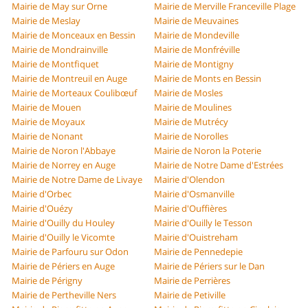
Mairie de May sur Orne
Mairie de Merville Franceville Plage
Mairie de Meslay
Mairie de Meuvaines
Mairie de Monceaux en Bessin
Mairie de Mondeville
Mairie de Mondrainville
Mairie de Monfréville
Mairie de Montfiquet
Mairie de Montigny
Mairie de Montreuil en Auge
Mairie de Monts en Bessin
Mairie de Morteaux Coulibœuf
Mairie de Mosles
Mairie de Mouen
Mairie de Moulines
Mairie de Moyaux
Mairie de Mutrécy
Mairie de Nonant
Mairie de Norolles
Mairie de Noron l'Abbaye
Mairie de Noron la Poterie
Mairie de Norrey en Auge
Mairie de Notre Dame d'Estrées
Mairie de Notre Dame de Livaye
Mairie d'Olendon
Mairie d'Orbec
Mairie d'Osmanville
Mairie d'Ouézy
Mairie d'Ouffières
Mairie d'Ouilly du Houley
Mairie d'Ouilly le Tesson
Mairie d'Ouilly le Vicomte
Mairie d'Ouistreham
Mairie de Parfouru sur Odon
Mairie de Pennedepie
Mairie de Périers en Auge
Mairie de Périers sur le Dan
Mairie de Périgny
Mairie de Perrières
Mairie de Pertheville Ners
Mairie de Petiville