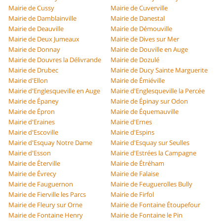
Mairie de Cussy
Mairie de Cuverville
Mairie de Damblainville
Mairie de Danestal
Mairie de Deauville
Mairie de Démouville
Mairie de Deux Jumeaux
Mairie de Dives sur Mer
Mairie de Donnay
Mairie de Douville en Auge
Mairie de Douvres la Délivrande
Mairie de Dozulé
Mairie de Drubec
Mairie de Ducy Sainte Marguerite
Mairie d'Ellon
Mairie de Émiéville
Mairie d'Englesqueville en Auge
Mairie d'Englesqueville la Percée
Mairie de Épaney
Mairie de Épinay sur Odon
Mairie de Épron
Mairie de Équemauville
Mairie d'Eraines
Mairie d'Ernes
Mairie d'Escoville
Mairie d'Espins
Mairie d'Esquay Notre Dame
Mairie d'Esquay sur Seulles
Mairie d'Esson
Mairie d'Estrées la Campagne
Mairie de Éterville
Mairie de Étréham
Mairie de Évrecy
Mairie de Falaise
Mairie de Fauguernon
Mairie de Feuguerolles Bully
Mairie de Fierville les Parcs
Mairie de Firfol
Mairie de Fleury sur Orne
Mairie de Fontaine Étoupefour
Mairie de Fontaine Henry
Mairie de Fontaine le Pin