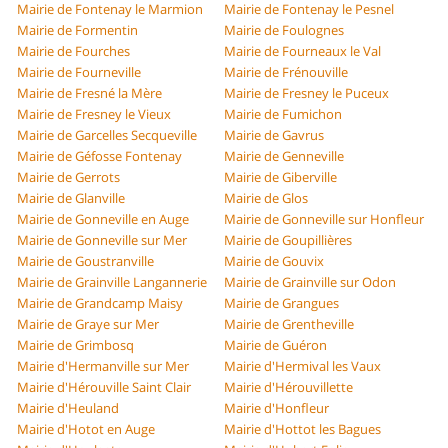
Mairie de Fontenay le Marmion
Mairie de Fontenay le Pesnel
Mairie de Formentin
Mairie de Foulognes
Mairie de Fourches
Mairie de Fourneaux le Val
Mairie de Fourneville
Mairie de Frénouville
Mairie de Fresné la Mère
Mairie de Fresney le Puceux
Mairie de Fresney le Vieux
Mairie de Fumichon
Mairie de Garcelles Secqueville
Mairie de Gavrus
Mairie de Géfosse Fontenay
Mairie de Genneville
Mairie de Gerrots
Mairie de Giberville
Mairie de Glanville
Mairie de Glos
Mairie de Gonneville en Auge
Mairie de Gonneville sur Honfleur
Mairie de Gonneville sur Mer
Mairie de Goupillières
Mairie de Goustranville
Mairie de Gouvix
Mairie de Grainville Langannerie
Mairie de Grainville sur Odon
Mairie de Grandcamp Maisy
Mairie de Grangues
Mairie de Graye sur Mer
Mairie de Grentheville
Mairie de Grimbosq
Mairie de Guéron
Mairie d'Hermanville sur Mer
Mairie d'Hermival les Vaux
Mairie d'Hérouville Saint Clair
Mairie d'Hérouvillette
Mairie d'Heuland
Mairie d'Honfleur
Mairie d'Hotot en Auge
Mairie d'Hottot les Bagues