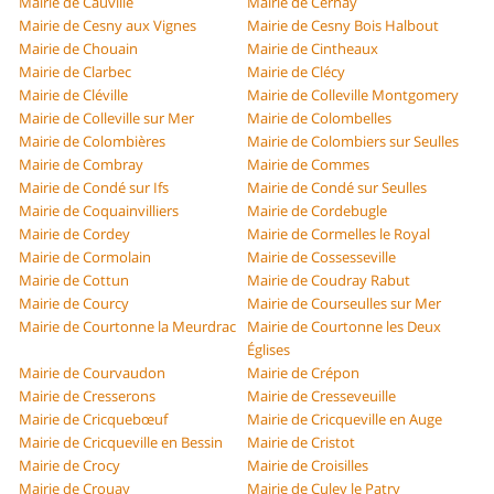
Mairie de Cauville
Mairie de Cernay
Mairie de Cesny aux Vignes
Mairie de Cesny Bois Halbout
Mairie de Chouain
Mairie de Cintheaux
Mairie de Clarbec
Mairie de Clécy
Mairie de Cléville
Mairie de Colleville Montgomery
Mairie de Colleville sur Mer
Mairie de Colombelles
Mairie de Colombières
Mairie de Colombiers sur Seulles
Mairie de Combray
Mairie de Commes
Mairie de Condé sur Ifs
Mairie de Condé sur Seulles
Mairie de Coquainvilliers
Mairie de Cordebugle
Mairie de Cordey
Mairie de Cormelles le Royal
Mairie de Cormolain
Mairie de Cossesseville
Mairie de Cottun
Mairie de Coudray Rabut
Mairie de Courcy
Mairie de Courseulles sur Mer
Mairie de Courtonne la Meurdrac
Mairie de Courtonne les Deux
Églises
Mairie de Courvaudon
Mairie de Crépon
Mairie de Cresserons
Mairie de Cresseveuille
Mairie de Cricquebœuf
Mairie de Cricqueville en Auge
Mairie de Cricqueville en Bessin
Mairie de Cristot
Mairie de Crocy
Mairie de Croisilles
Mairie de Crouay
Mairie de Culey le Patry