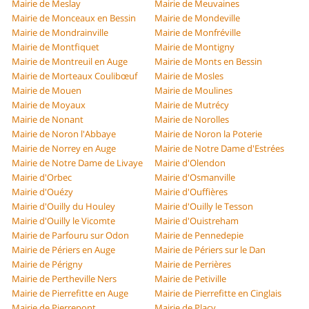
Mairie de Meslay
Mairie de Meuvaines
Mairie de Monceaux en Bessin
Mairie de Mondeville
Mairie de Mondrainville
Mairie de Monfréville
Mairie de Montfiquet
Mairie de Montigny
Mairie de Montreuil en Auge
Mairie de Monts en Bessin
Mairie de Morteaux Coulibœuf
Mairie de Mosles
Mairie de Mouen
Mairie de Moulines
Mairie de Moyaux
Mairie de Mutrécy
Mairie de Nonant
Mairie de Norolles
Mairie de Noron l'Abbaye
Mairie de Noron la Poterie
Mairie de Norrey en Auge
Mairie de Notre Dame d'Estrées
Mairie de Notre Dame de Livaye
Mairie d'Olendon
Mairie d'Orbec
Mairie d'Osmanville
Mairie d'Ouézy
Mairie d'Ouffières
Mairie d'Ouilly du Houley
Mairie d'Ouilly le Tesson
Mairie d'Ouilly le Vicomte
Mairie d'Ouistreham
Mairie de Parfouru sur Odon
Mairie de Pennedepie
Mairie de Périers en Auge
Mairie de Périers sur le Dan
Mairie de Périgny
Mairie de Perrières
Mairie de Pertheville Ners
Mairie de Petiville
Mairie de Pierrefitte en Auge
Mairie de Pierrefitte en Cinglais
Mairie de Pierrepont
Mairie de Placy