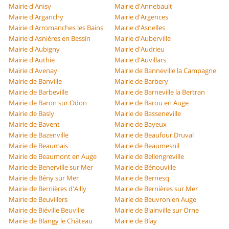
Mairie d'Anisy
Mairie d'Annebault
Mairie d'Arganchy
Mairie d'Argences
Mairie d'Arromanches les Bains
Mairie d'Asnelles
Mairie d'Asnières en Bessin
Mairie d'Auberville
Mairie d'Aubigny
Mairie d'Audrieu
Mairie d'Authie
Mairie d'Auvillars
Mairie d'Avenay
Mairie de Banneville la Campagne
Mairie de Banville
Mairie de Barbery
Mairie de Barbeville
Mairie de Barneville la Bertran
Mairie de Baron sur Odon
Mairie de Barou en Auge
Mairie de Basly
Mairie de Basseneville
Mairie de Bavent
Mairie de Bayeux
Mairie de Bazenville
Mairie de Beaufour Druval
Mairie de Beaumais
Mairie de Beaumesnil
Mairie de Beaumont en Auge
Mairie de Bellengreville
Mairie de Benerville sur Mer
Mairie de Bénouville
Mairie de Bény sur Mer
Mairie de Bernesq
Mairie de Bernières d'Ailly
Mairie de Bernières sur Mer
Mairie de Beuvillers
Mairie de Beuvron en Auge
Mairie de Biéville Beuville
Mairie de Blainville sur Orne
Mairie de Blangy le Château
Mairie de Blay