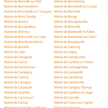
Mairie de Blonville sur Mer
Mairie de Bonnebosq
Mairie de Bonnemaison
Mairie de Bonneville la Louvet
Mairie de Bonneville sur Touques
Mairie de Bonnœil
Mairie de Bons Tassilly
Mairie de Bougy
Mairie de Boulon
Mairie de Bourgeauville
Mairie de Bourguébus
Mairie de Branville
Mairie de Brémoy
Mairie de Bretteville le Rabet
Mairie de Bretteville sur Laize
Mairie de Bretteville sur Odon
Mairie de Bréville les Monts
Mairie de Bricqueville
Mairie de Bucéels
Mairie de Cabourg
Mairie de Caen
Mairie de Cagny
Mairie de Cahagnes
Mairie de Cahagnolles
Mairie de Cairon
Mairie de Cambes en Plaine
Mairie de Cambremer
Mairie de Campagnolles
Mairie de Campigny
Mairie de Canapville
Mairie de Canchy
Mairie de Canteloup
Mairie de Carcagny
Mairie de Cardonville
Mairie de Carpiquet
Mairie de Cartigny l'Épinay
Mairie de Castillon
Mairie de Castillon en Auge
Mairie de Cauvicourt
Mairie de Cauville
Mairie de Cernay
Mairie de Cesny aux Vignes
Mairie de Cesny Bois Halbout
Mairie de Chouain