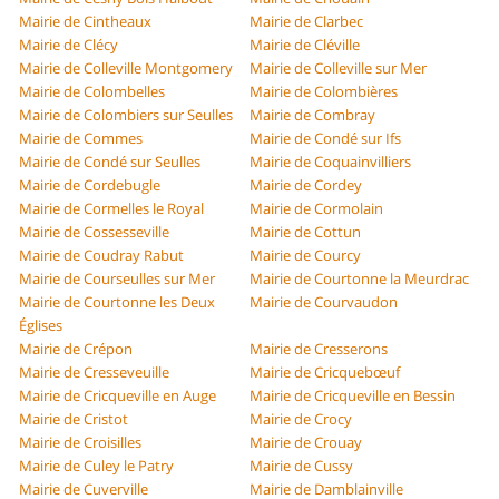
Mairie de Cintheaux
Mairie de Clarbec
Mairie de Clécy
Mairie de Cléville
Mairie de Colleville Montgomery
Mairie de Colleville sur Mer
Mairie de Colombelles
Mairie de Colombières
Mairie de Colombiers sur Seulles
Mairie de Combray
Mairie de Commes
Mairie de Condé sur Ifs
Mairie de Condé sur Seulles
Mairie de Coquainvilliers
Mairie de Cordebugle
Mairie de Cordey
Mairie de Cormelles le Royal
Mairie de Cormolain
Mairie de Cossesseville
Mairie de Cottun
Mairie de Coudray Rabut
Mairie de Courcy
Mairie de Courseulles sur Mer
Mairie de Courtonne la Meurdrac
Mairie de Courtonne les Deux
Mairie de Courvaudon
Églises
Mairie de Crépon
Mairie de Cresserons
Mairie de Cresseveuille
Mairie de Cricquebœuf
Mairie de Cricqueville en Auge
Mairie de Cricqueville en Bessin
Mairie de Cristot
Mairie de Crocy
Mairie de Croisilles
Mairie de Crouay
Mairie de Culey le Patry
Mairie de Cussy
Mairie de Cuverville
Mairie de Damblainville