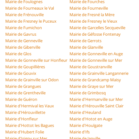
Mairie de Foulognes
Mairie de Fourches
Mairie de Fourneaux le Val
Mairie de Fourneville
Mairie de Frénouville
Mairie de Fresné la Mère
Mairie de Fresney le Puceux
Mairie de Fresney le Vieux
Mairie de Fumichon
Mairie de Garcelles Secqueville
Mairie de Gavrus
Mairie de Géfosse Fontenay
Mairie de Genneville
Mairie de Gerrots
Mairie de Giberville
Mairie de Glanville
Mairie de Glos
Mairie de Gonneville en Auge
Mairie de Gonneville sur Honfleur
Mairie de Gonneville sur Mer
Mairie de Goupillières
Mairie de Goustranville
Mairie de Gouvix
Mairie de Grainville Langannerie
Mairie de Grainville sur Odon
Mairie de Grandcamp Maisy
Mairie de Grangues
Mairie de Graye sur Mer
Mairie de Grentheville
Mairie de Grimbosq
Mairie de Guéron
Mairie d'Hermanville sur Mer
Mairie d'Hermival les Vaux
Mairie d'Hérouville Saint Clair
Mairie d'Hérouvillette
Mairie d'Heuland
Mairie d'Honfleur
Mairie d'Hotot en Auge
Mairie d'Hottot les Bagues
Mairie d'Houlgate
Mairie d'Hubert Folie
Mairie d'Ifs
Mairie d'Isigny sur Mer
Mairie de Janville