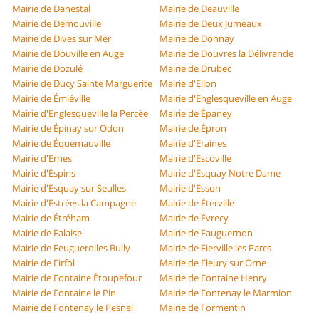
Mairie de Danestal
Mairie de Deauville
Mairie de Démouville
Mairie de Deux Jumeaux
Mairie de Dives sur Mer
Mairie de Donnay
Mairie de Douville en Auge
Mairie de Douvres la Délivrande
Mairie de Dozulé
Mairie de Drubec
Mairie de Ducy Sainte Marguerite
Mairie d'Ellon
Mairie de Émiéville
Mairie d'Englesqueville en Auge
Mairie d'Englesqueville la Percée
Mairie de Épaney
Mairie de Épinay sur Odon
Mairie de Épron
Mairie de Équemauville
Mairie d'Eraines
Mairie d'Ernes
Mairie d'Escoville
Mairie d'Espins
Mairie d'Esquay Notre Dame
Mairie d'Esquay sur Seulles
Mairie d'Esson
Mairie d'Estrées la Campagne
Mairie de Éterville
Mairie de Étréham
Mairie de Évrecy
Mairie de Falaise
Mairie de Fauguernon
Mairie de Feuguerolles Bully
Mairie de Fierville les Parcs
Mairie de Firfol
Mairie de Fleury sur Orne
Mairie de Fontaine Étoupefour
Mairie de Fontaine Henry
Mairie de Fontaine le Pin
Mairie de Fontenay le Marmion
Mairie de Fontenay le Pesnel
Mairie de Formentin