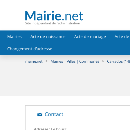
Site indépendant de l'administration
Mairies
Acte de naissance
Acte de mariage
Acte de
Changement d'adresse
>
>
mairie.net
Mairies | Villes | Communes
Calvados (14)
Contact
Adresse :
Le bourg