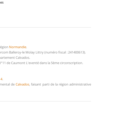
ses
région
Normandie
.
om Balleroy-le Molay Littry (numéro fiscal : 241400613).
épartement Calvados.
N°11 de Caumont L'eventé dans la 5ème circonscription.
14
.
temental de
Calvados
, faisant parti de la région administrative