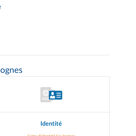
e
lognes
Identité
Carte d'identité Foulognes