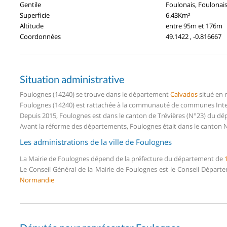
Gentile
Foulonais, Foulonai
Superficie
6.43Km²
Altitude
entre 95m et 176m
Coordonnées
49.1422 , -0.816667
Situation administrative
Foulognes (14240) se trouve dans le département
Calvados
situé en 
Foulognes (14240) est rattachée à la communauté de communes Interc
Depuis 2015, Foulognes est dans le canton de Trévières (N°23) du d
Avant la réforme des départements, Foulognes était dans le canton 
Les administrations de la ville de Foulognes
La Mairie de Foulognes dépend de la préfecture du département de
Le Conseil Général de la Mairie de Foulognes est le Conseil Dépar
Normandie