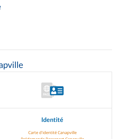
e
pville
Identité
Carte d'identité Canapville
Prédemande Passeport Canapville