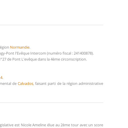
région
Normandie
.
y-Pont l'Evêque Intercom (numéro fiscal : 241400878).
N°27 de Pont L'evêque dans la 4ème circonscription.
14
.
temental de
Calvados
, faisant parti de la région administrative
gislative est Nicole Ameline élue au 2ème tour avec un score