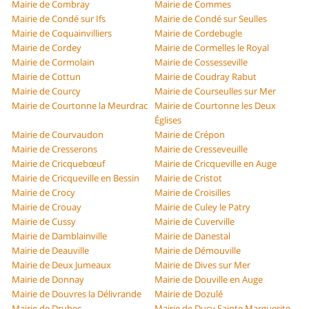
Mairie de Combray
Mairie de Commes
Mairie de Condé sur Ifs
Mairie de Condé sur Seulles
Mairie de Coquainvilliers
Mairie de Cordebugle
Mairie de Cordey
Mairie de Cormelles le Royal
Mairie de Cormolain
Mairie de Cossesseville
Mairie de Cottun
Mairie de Coudray Rabut
Mairie de Courcy
Mairie de Courseulles sur Mer
Mairie de Courtonne la Meurdrac
Mairie de Courtonne les Deux
Églises
Mairie de Courvaudon
Mairie de Crépon
Mairie de Cresserons
Mairie de Cresseveuille
Mairie de Cricquebœuf
Mairie de Cricqueville en Auge
Mairie de Cricqueville en Bessin
Mairie de Cristot
Mairie de Crocy
Mairie de Croisilles
Mairie de Crouay
Mairie de Culey le Patry
Mairie de Cussy
Mairie de Cuverville
Mairie de Damblainville
Mairie de Danestal
Mairie de Deauville
Mairie de Démouville
Mairie de Deux Jumeaux
Mairie de Dives sur Mer
Mairie de Donnay
Mairie de Douville en Auge
Mairie de Douvres la Délivrande
Mairie de Dozulé
Mairie de Drubec
Mairie de Ducy Sainte Marguerite