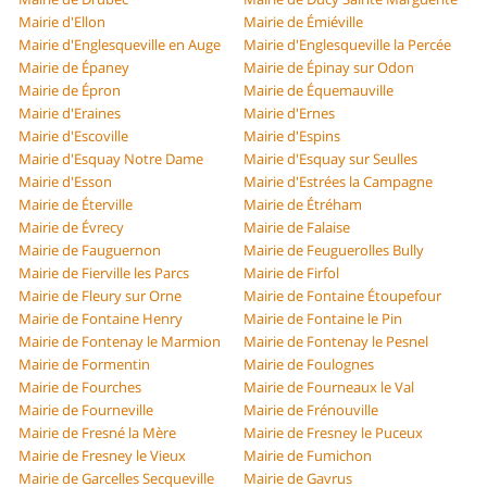
Mairie d'Ellon
Mairie de Émiéville
Mairie d'Englesqueville en Auge
Mairie d'Englesqueville la Percée
Mairie de Épaney
Mairie de Épinay sur Odon
Mairie de Épron
Mairie de Équemauville
Mairie d'Eraines
Mairie d'Ernes
Mairie d'Escoville
Mairie d'Espins
Mairie d'Esquay Notre Dame
Mairie d'Esquay sur Seulles
Mairie d'Esson
Mairie d'Estrées la Campagne
Mairie de Éterville
Mairie de Étréham
Mairie de Évrecy
Mairie de Falaise
Mairie de Fauguernon
Mairie de Feuguerolles Bully
Mairie de Fierville les Parcs
Mairie de Firfol
Mairie de Fleury sur Orne
Mairie de Fontaine Étoupefour
Mairie de Fontaine Henry
Mairie de Fontaine le Pin
Mairie de Fontenay le Marmion
Mairie de Fontenay le Pesnel
Mairie de Formentin
Mairie de Foulognes
Mairie de Fourches
Mairie de Fourneaux le Val
Mairie de Fourneville
Mairie de Frénouville
Mairie de Fresné la Mère
Mairie de Fresney le Puceux
Mairie de Fresney le Vieux
Mairie de Fumichon
Mairie de Garcelles Secqueville
Mairie de Gavrus