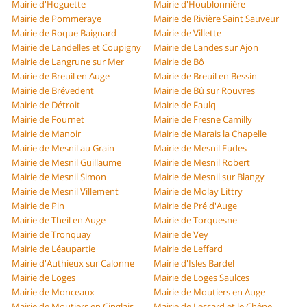
Mairie d'Hoguette
Mairie d'Houblonnière
Mairie de Pommeraye
Mairie de Rivière Saint Sauveur
Mairie de Roque Baignard
Mairie de Villette
Mairie de Landelles et Coupigny
Mairie de Landes sur Ajon
Mairie de Langrune sur Mer
Mairie de Bô
Mairie de Breuil en Auge
Mairie de Breuil en Bessin
Mairie de Brévedent
Mairie de Bû sur Rouvres
Mairie de Détroit
Mairie de Faulq
Mairie de Fournet
Mairie de Fresne Camilly
Mairie de Manoir
Mairie de Marais la Chapelle
Mairie de Mesnil au Grain
Mairie de Mesnil Eudes
Mairie de Mesnil Guillaume
Mairie de Mesnil Robert
Mairie de Mesnil Simon
Mairie de Mesnil sur Blangy
Mairie de Mesnil Villement
Mairie de Molay Littry
Mairie de Pin
Mairie de Pré d'Auge
Mairie de Theil en Auge
Mairie de Torquesne
Mairie de Tronquay
Mairie de Vey
Mairie de Léaupartie
Mairie de Leffard
Mairie d'Authieux sur Calonne
Mairie d'Isles Bardel
Mairie de Loges
Mairie de Loges Saulces
Mairie de Monceaux
Mairie de Moutiers en Auge
Mairie de Moutiers en Cinglais
Mairie de Lessard et le Chêne