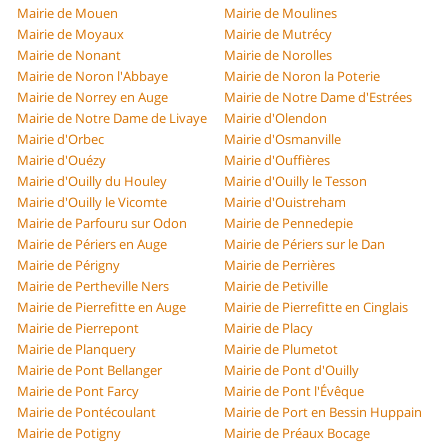
Mairie de Mouen
Mairie de Moulines
Mairie de Moyaux
Mairie de Mutrécy
Mairie de Nonant
Mairie de Norolles
Mairie de Noron l'Abbaye
Mairie de Noron la Poterie
Mairie de Norrey en Auge
Mairie de Notre Dame d'Estrées
Mairie de Notre Dame de Livaye
Mairie d'Olendon
Mairie d'Orbec
Mairie d'Osmanville
Mairie d'Ouézy
Mairie d'Ouffières
Mairie d'Ouilly du Houley
Mairie d'Ouilly le Tesson
Mairie d'Ouilly le Vicomte
Mairie d'Ouistreham
Mairie de Parfouru sur Odon
Mairie de Pennedepie
Mairie de Périers en Auge
Mairie de Périers sur le Dan
Mairie de Périgny
Mairie de Perrières
Mairie de Pertheville Ners
Mairie de Petiville
Mairie de Pierrefitte en Auge
Mairie de Pierrefitte en Cinglais
Mairie de Pierrepont
Mairie de Placy
Mairie de Planquery
Mairie de Plumetot
Mairie de Pont Bellanger
Mairie de Pont d'Ouilly
Mairie de Pont Farcy
Mairie de Pont l'Évêque
Mairie de Pontécoulant
Mairie de Port en Bessin Huppain
Mairie de Potigny
Mairie de Préaux Bocage