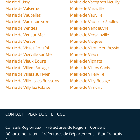
Mairie d'Ussy
Mairie de Vacognes Neuilly
Mairie de Valsemé
Mairie de Varaville
Mairie de Vaucelles
Mairie de Vauville
Mairie de Vaux sur Aure
Mairie de Vaux sur Seulles
Mairie de Vendes
Mairie de Vendeuvre
Mairie de Ver sur Mer
Mairie de Versainville
Mairie de Verson
Mairie de Vicques
Mairie de Victot Pontfol
Mairie de Vienne en Bessin
Mairie de Vierville sur Mer
Mairie de Vieux
Mairie de Vieux Bourg
Mairie de Vignats
Mairie de Villers Bocage
Mairie de Villers Canivet
Mairie de Villers sur Mer
Mairie de Villerville
Mairie de Villons les Buissons
Mairie de Villy Bocage
Mairie de Villy lez Falaise
Mairie de Vimont
CONTACT
PLAN DU SITE
CGU
Conseils Régionaux
Préfectures de Région
Conseils
Départementaux
Préfectures de Département
État Français