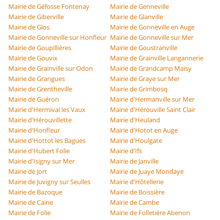
Mairie de Géfosse Fontenay
Mairie de Genneville
Mairie de Giberville
Mairie de Glanville
Mairie de Glos
Mairie de Gonneville en Auge
Mairie de Gonneville sur Honfleur
Mairie de Gonneville sur Mer
Mairie de Goupillières
Mairie de Goustranville
Mairie de Gouvix
Mairie de Grainville Langannerie
Mairie de Grainville sur Odon
Mairie de Grandcamp Maisy
Mairie de Grangues
Mairie de Graye sur Mer
Mairie de Grentheville
Mairie de Grimbosq
Mairie de Guéron
Mairie d'Hermanville sur Mer
Mairie d'Hermival les Vaux
Mairie d'Hérouville Saint Clair
Mairie d'Hérouvillette
Mairie d'Heuland
Mairie d'Honfleur
Mairie d'Hotot en Auge
Mairie d'Hottot les Bagues
Mairie d'Houlgate
Mairie d'Hubert Folie
Mairie d'Ifs
Mairie d'Isigny sur Mer
Mairie de Janville
Mairie de Jort
Mairie de Juaye Mondaye
Mairie de Juvigny sur Seulles
Mairie d'Hôtellerie
Mairie de Bazoque
Mairie de Boissière
Mairie de Caine
Mairie de Cambe
Mairie de Folie
Mairie de Folletière Abenon