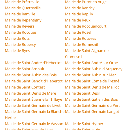
Mairie de Prêtreville
Mairie de Putot en Auge
Mairie de Quetteville
Mairie de Ranchy
Mairie de Ranville
Mairie de Rapilly
Mairie de Repentigny
Mairie de Reux
Mairie de Reviers
Mairie de Rocquancourt
Mairie de Rocques
Mairie de Rosel
Mairie de Rots
Mairie de Rouvres
Mairie de Rubercy
Mairie de Rumesnil
Mairie de Ryes
Mairie de Saint Aignan de
Cramesnil
Mairie de Saint André d'Hébertot
Mairie de Saint André sur Orne
Mairie de Saint Arnoult
Mairie de Saint Aubin d'Arquenay
Mairie de Saint Aubin des Bois
Mairie de Saint Aubin sur Mer
Mairie de Saint Benoît d'Hébertot
Mairie de Saint Côme de Fresné
Mairie de Saint Contest
Mairie de Saint Denis de Mailloc
Mairie de Saint Denis de Méré
Mairie de Saint Désir
Mairie de Saint Étienne la Thillaye
Mairie de Saint Gatien des Bois
Mairie de Saint Germain de Livet
Mairie de Saint Germain du Pert
Mairie de Saint Germain la Blanche
Mairie de Saint Germain Langot
Herbe
Mairie de Saint Germain le Vasson
Mairie de Saint Hymer
Mairie de Saint Jean de Livet
Mairie de Saint Jouin