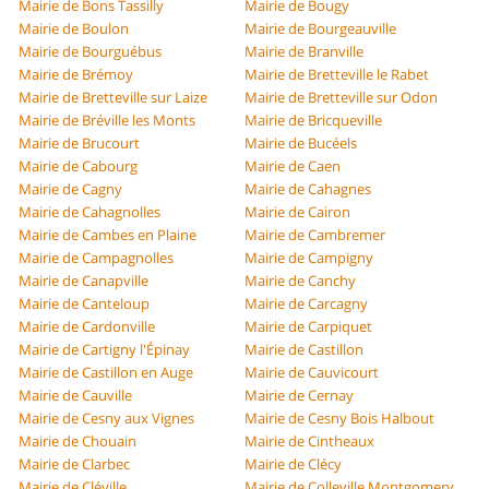
Mairie de Bons Tassilly
Mairie de Bougy
Mairie de Boulon
Mairie de Bourgeauville
Mairie de Bourguébus
Mairie de Branville
Mairie de Brémoy
Mairie de Bretteville le Rabet
Mairie de Bretteville sur Laize
Mairie de Bretteville sur Odon
Mairie de Bréville les Monts
Mairie de Bricqueville
Mairie de Brucourt
Mairie de Bucéels
Mairie de Cabourg
Mairie de Caen
Mairie de Cagny
Mairie de Cahagnes
Mairie de Cahagnolles
Mairie de Cairon
Mairie de Cambes en Plaine
Mairie de Cambremer
Mairie de Campagnolles
Mairie de Campigny
Mairie de Canapville
Mairie de Canchy
Mairie de Canteloup
Mairie de Carcagny
Mairie de Cardonville
Mairie de Carpiquet
Mairie de Cartigny l'Épinay
Mairie de Castillon
Mairie de Castillon en Auge
Mairie de Cauvicourt
Mairie de Cauville
Mairie de Cernay
Mairie de Cesny aux Vignes
Mairie de Cesny Bois Halbout
Mairie de Chouain
Mairie de Cintheaux
Mairie de Clarbec
Mairie de Clécy
Mairie de Cléville
Mairie de Colleville Montgomery