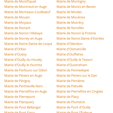
Mairie de Montfiquet
Mairie de Montigny
Mairie de Montreuil en Auge
Mairie de Monts en Bessin
Mairie de Morteaux Coulibœuf
Mairie de Mosles
Mairie de Mouen
Mairie de Moulines
Mairie de Moyaux
Mairie de Mutrécy
Mairie de Nonant
Mairie de Norolles
Mairie de Noron l'Abbaye
Mairie de Noron la Poterie
Mairie de Norrey en Auge
Mairie de Notre Dame d'Estrées
Mairie de Notre Dame de Livaye
Mairie d'Olendon
Mairie d'Orbec
Mairie d'Osmanville
Mairie d'Ouézy
Mairie d'Ouffières
Mairie d'Ouilly du Houley
Mairie d'Ouilly le Tesson
Mairie d'Ouilly le Vicomte
Mairie d'Ouistreham
Mairie de Parfouru sur Odon
Mairie de Pennedepie
Mairie de Périers en Auge
Mairie de Périers sur le Dan
Mairie de Périgny
Mairie de Perrières
Mairie de Pertheville Ners
Mairie de Petiville
Mairie de Pierrefitte en Auge
Mairie de Pierrefitte en Cinglais
Mairie de Pierrepont
Mairie de Placy
Mairie de Planquery
Mairie de Plumetot
Mairie de Pont Bellanger
Mairie de Pont d'Ouilly
Mairie de Pont Farcy
Mairie de Pont l'Évêque