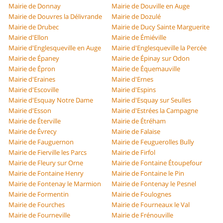
Mairie de Donnay
Mairie de Douville en Auge
Mairie de Douvres la Délivrande
Mairie de Dozulé
Mairie de Drubec
Mairie de Ducy Sainte Marguerite
Mairie d'Ellon
Mairie de Émiéville
Mairie d'Englesqueville en Auge
Mairie d'Englesqueville la Percée
Mairie de Épaney
Mairie de Épinay sur Odon
Mairie de Épron
Mairie de Équemauville
Mairie d'Eraines
Mairie d'Ernes
Mairie d'Escoville
Mairie d'Espins
Mairie d'Esquay Notre Dame
Mairie d'Esquay sur Seulles
Mairie d'Esson
Mairie d'Estrées la Campagne
Mairie de Éterville
Mairie de Étréham
Mairie de Évrecy
Mairie de Falaise
Mairie de Fauguernon
Mairie de Feuguerolles Bully
Mairie de Fierville les Parcs
Mairie de Firfol
Mairie de Fleury sur Orne
Mairie de Fontaine Étoupefour
Mairie de Fontaine Henry
Mairie de Fontaine le Pin
Mairie de Fontenay le Marmion
Mairie de Fontenay le Pesnel
Mairie de Formentin
Mairie de Foulognes
Mairie de Fourches
Mairie de Fourneaux le Val
Mairie de Fourneville
Mairie de Frénouville