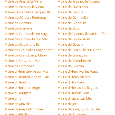
Mairie de Fresné la Mère
Mairie de Fresney le Puceux
Mairie de Fresney le Vieux
Mairie de Fumichon
Mairie de Garcelles Secqueville
Mairie de Gavrus
Mairie de Géfosse Fontenay
Mairie de Genneville
Mairie de Gerrots
Mairie de Giberville
Mairie de Glanville
Mairie de Glos
Mairie de Gonneville en Auge
Mairie de Gonneville sur Honfleur
Mairie de Gonneville sur Mer
Mairie de Goupillières
Mairie de Goustranville
Mairie de Gouvix
Mairie de Grainville Langannerie
Mairie de Grainville sur Odon
Mairie de Grandcamp Maisy
Mairie de Grangues
Mairie de Graye sur Mer
Mairie de Grentheville
Mairie de Grimbosq
Mairie de Guéron
Mairie d'Hermanville sur Mer
Mairie d'Hermival les Vaux
Mairie d'Hérouville Saint Clair
Mairie d'Hérouvillette
Mairie d'Heuland
Mairie d'Honfleur
Mairie d'Hotot en Auge
Mairie d'Hottot les Bagues
Mairie d'Houlgate
Mairie d'Hubert Folie
Mairie d'Ifs
Mairie d'Isigny sur Mer
Mairie de Janville
Mairie de Jort
Mairie de Juaye Mondaye
Mairie de Juvigny sur Seulles
Mairie d'Hôtellerie
Mairie de Bazoque