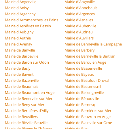
Mairie d'Angerville
Mairie d'Angoville
Mairie d'Anisy
Mairie d'Annebault
Mairie d'Arganchy
Mairie d'Argences
Mairie d'Arromanches les Bains
Mairie d'Asnelles
Mairie d'Asnières en Bessin
Mairie d'Auberville
Mairie d'Aubigny
Mairie d'Audrieu
Mairie d'Authie
Mairie d'Auvillars
Mairie d'Avenay
Mairie de Banneville la Campagne
Mairie de Banville
Mairie de Barbery
Mairie de Barbeville
Mairie de Barneville la Bertran
Mairie de Baron sur Odon
Mairie de Barou en Auge
Mairie de Basly
Mairie de Basseneville
Mairie de Bavent
Mairie de Bayeux
Mairie de Bazenville
Mairie de Beaufour Druval
Mairie de Beaumais
Mairie de Beaumesnil
Mairie de Beaumont en Auge
Mairie de Bellengreville
Mairie de Benerville sur Mer
Mairie de Bénouville
Mairie de Bény sur Mer
Mairie de Bernesq
Mairie de Bernières d'Ailly
Mairie de Bernières sur Mer
Mairie de Beuvillers
Mairie de Beuvron en Auge
Mairie de Biéville Beuville
Mairie de Blainville sur Orne
Mairie de Blangy le Château
Mairie de Blay