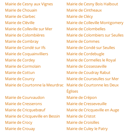
Mairie de Cesny aux Vignes
Mairie de Cesny Bois Halbout
Mairie de Chouain
Mairie de Cintheaux
Mairie de Clarbec
Mairie de Clécy
Mairie de Cléville
Mairie de Colleville Montgomery
Mairie de Colleville sur Mer
Mairie de Colombelles
Mairie de Colombières
Mairie de Colombiers sur Seulles
Mairie de Combray
Mairie de Commes
Mairie de Condé sur Ifs
Mairie de Condé sur Seulles
Mairie de Coquainvilliers
Mairie de Cordebugle
Mairie de Cordey
Mairie de Cormelles le Royal
Mairie de Cormolain
Mairie de Cossesseville
Mairie de Cottun
Mairie de Coudray Rabut
Mairie de Courcy
Mairie de Courseulles sur Mer
Mairie de Courtonne la Meurdrac
Mairie de Courtonne les Deux
Églises
Mairie de Courvaudon
Mairie de Crépon
Mairie de Cresserons
Mairie de Cresseveuille
Mairie de Cricquebœuf
Mairie de Cricqueville en Auge
Mairie de Cricqueville en Bessin
Mairie de Cristot
Mairie de Crocy
Mairie de Croisilles
Mairie de Crouay
Mairie de Culey le Patry