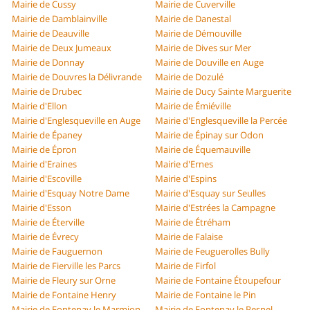
Mairie de Cussy
Mairie de Cuverville
Mairie de Damblainville
Mairie de Danestal
Mairie de Deauville
Mairie de Démouville
Mairie de Deux Jumeaux
Mairie de Dives sur Mer
Mairie de Donnay
Mairie de Douville en Auge
Mairie de Douvres la Délivrande
Mairie de Dozulé
Mairie de Drubec
Mairie de Ducy Sainte Marguerite
Mairie d'Ellon
Mairie de Émiéville
Mairie d'Englesqueville en Auge
Mairie d'Englesqueville la Percée
Mairie de Épaney
Mairie de Épinay sur Odon
Mairie de Épron
Mairie de Équemauville
Mairie d'Eraines
Mairie d'Ernes
Mairie d'Escoville
Mairie d'Espins
Mairie d'Esquay Notre Dame
Mairie d'Esquay sur Seulles
Mairie d'Esson
Mairie d'Estrées la Campagne
Mairie de Éterville
Mairie de Étréham
Mairie de Évrecy
Mairie de Falaise
Mairie de Fauguernon
Mairie de Feuguerolles Bully
Mairie de Fierville les Parcs
Mairie de Firfol
Mairie de Fleury sur Orne
Mairie de Fontaine Étoupefour
Mairie de Fontaine Henry
Mairie de Fontaine le Pin
Mairie de Fontenay le Marmion
Mairie de Fontenay le Pesnel