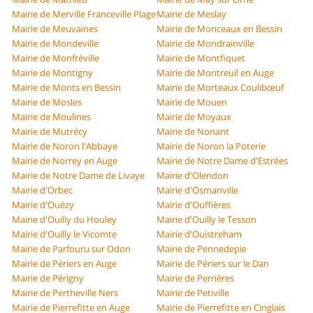
Mairie de Merville Franceville Plage
Mairie de Meslay
Mairie de Meuvaines
Mairie de Monceaux en Bessin
Mairie de Mondeville
Mairie de Mondrainville
Mairie de Monfréville
Mairie de Montfiquet
Mairie de Montigny
Mairie de Montreuil en Auge
Mairie de Monts en Bessin
Mairie de Morteaux Coulibœuf
Mairie de Mosles
Mairie de Mouen
Mairie de Moulines
Mairie de Moyaux
Mairie de Mutrécy
Mairie de Nonant
Mairie de Noron l'Abbaye
Mairie de Noron la Poterie
Mairie de Norrey en Auge
Mairie de Notre Dame d'Estrées
Mairie de Notre Dame de Livaye
Mairie d'Olendon
Mairie d'Orbec
Mairie d'Osmanville
Mairie d'Ouézy
Mairie d'Ouffières
Mairie d'Ouilly du Houley
Mairie d'Ouilly le Tesson
Mairie d'Ouilly le Vicomte
Mairie d'Ouistreham
Mairie de Parfouru sur Odon
Mairie de Pennedepie
Mairie de Périers en Auge
Mairie de Périers sur le Dan
Mairie de Périgny
Mairie de Perrières
Mairie de Pertheville Ners
Mairie de Petiville
Mairie de Pierrefitte en Auge
Mairie de Pierrefitte en Cinglais