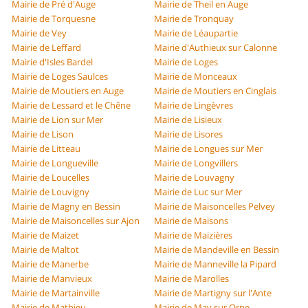
Mairie de Pré d'Auge
Mairie de Theil en Auge
Mairie de Torquesne
Mairie de Tronquay
Mairie de Vey
Mairie de Léaupartie
Mairie de Leffard
Mairie d'Authieux sur Calonne
Mairie d'Isles Bardel
Mairie de Loges
Mairie de Loges Saulces
Mairie de Monceaux
Mairie de Moutiers en Auge
Mairie de Moutiers en Cinglais
Mairie de Lessard et le Chêne
Mairie de Lingèvres
Mairie de Lion sur Mer
Mairie de Lisieux
Mairie de Lison
Mairie de Lisores
Mairie de Litteau
Mairie de Longues sur Mer
Mairie de Longueville
Mairie de Longvillers
Mairie de Loucelles
Mairie de Louvagny
Mairie de Louvigny
Mairie de Luc sur Mer
Mairie de Magny en Bessin
Mairie de Maisoncelles Pelvey
Mairie de Maisoncelles sur Ajon
Mairie de Maisons
Mairie de Maizet
Mairie de Maizières
Mairie de Maltot
Mairie de Mandeville en Bessin
Mairie de Manerbe
Mairie de Manneville la Pipard
Mairie de Manvieux
Mairie de Marolles
Mairie de Martainville
Mairie de Martigny sur l'Ante
Mairie de Mathieu
Mairie de May sur Orne