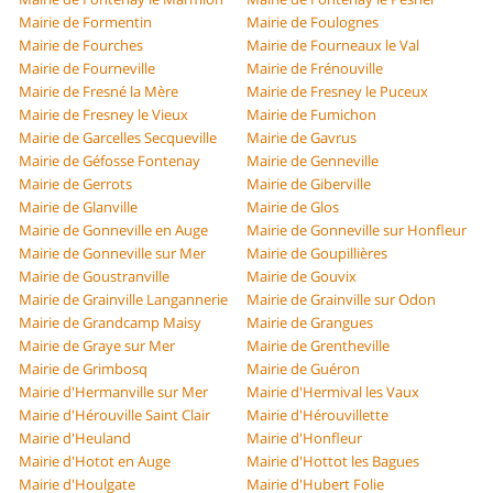
Mairie de Formentin
Mairie de Foulognes
Mairie de Fourches
Mairie de Fourneaux le Val
Mairie de Fourneville
Mairie de Frénouville
Mairie de Fresné la Mère
Mairie de Fresney le Puceux
Mairie de Fresney le Vieux
Mairie de Fumichon
Mairie de Garcelles Secqueville
Mairie de Gavrus
Mairie de Géfosse Fontenay
Mairie de Genneville
Mairie de Gerrots
Mairie de Giberville
Mairie de Glanville
Mairie de Glos
Mairie de Gonneville en Auge
Mairie de Gonneville sur Honfleur
Mairie de Gonneville sur Mer
Mairie de Goupillières
Mairie de Goustranville
Mairie de Gouvix
Mairie de Grainville Langannerie
Mairie de Grainville sur Odon
Mairie de Grandcamp Maisy
Mairie de Grangues
Mairie de Graye sur Mer
Mairie de Grentheville
Mairie de Grimbosq
Mairie de Guéron
Mairie d'Hermanville sur Mer
Mairie d'Hermival les Vaux
Mairie d'Hérouville Saint Clair
Mairie d'Hérouvillette
Mairie d'Heuland
Mairie d'Honfleur
Mairie d'Hotot en Auge
Mairie d'Hottot les Bagues
Mairie d'Houlgate
Mairie d'Hubert Folie