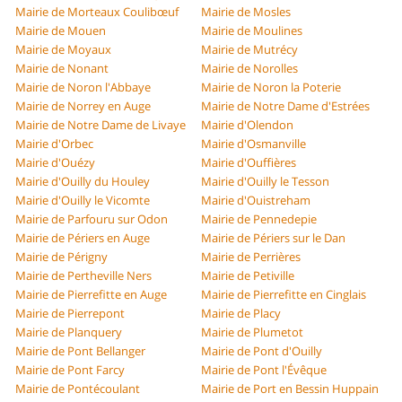
Mairie de Morteaux Coulibœuf
Mairie de Mosles
Mairie de Mouen
Mairie de Moulines
Mairie de Moyaux
Mairie de Mutrécy
Mairie de Nonant
Mairie de Norolles
Mairie de Noron l'Abbaye
Mairie de Noron la Poterie
Mairie de Norrey en Auge
Mairie de Notre Dame d'Estrées
Mairie de Notre Dame de Livaye
Mairie d'Olendon
Mairie d'Orbec
Mairie d'Osmanville
Mairie d'Ouézy
Mairie d'Ouffières
Mairie d'Ouilly du Houley
Mairie d'Ouilly le Tesson
Mairie d'Ouilly le Vicomte
Mairie d'Ouistreham
Mairie de Parfouru sur Odon
Mairie de Pennedepie
Mairie de Périers en Auge
Mairie de Périers sur le Dan
Mairie de Périgny
Mairie de Perrières
Mairie de Pertheville Ners
Mairie de Petiville
Mairie de Pierrefitte en Auge
Mairie de Pierrefitte en Cinglais
Mairie de Pierrepont
Mairie de Placy
Mairie de Planquery
Mairie de Plumetot
Mairie de Pont Bellanger
Mairie de Pont d'Ouilly
Mairie de Pont Farcy
Mairie de Pont l'Évêque
Mairie de Pontécoulant
Mairie de Port en Bessin Huppain