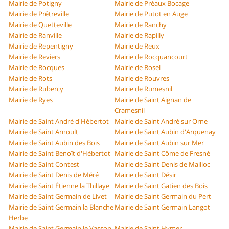
Mairie de Potigny
Mairie de Préaux Bocage
Mairie de Prêtreville
Mairie de Putot en Auge
Mairie de Quetteville
Mairie de Ranchy
Mairie de Ranville
Mairie de Rapilly
Mairie de Repentigny
Mairie de Reux
Mairie de Reviers
Mairie de Rocquancourt
Mairie de Rocques
Mairie de Rosel
Mairie de Rots
Mairie de Rouvres
Mairie de Rubercy
Mairie de Rumesnil
Mairie de Ryes
Mairie de Saint Aignan de
Cramesnil
Mairie de Saint André d'Hébertot
Mairie de Saint André sur Orne
Mairie de Saint Arnoult
Mairie de Saint Aubin d'Arquenay
Mairie de Saint Aubin des Bois
Mairie de Saint Aubin sur Mer
Mairie de Saint Benoît d'Hébertot
Mairie de Saint Côme de Fresné
Mairie de Saint Contest
Mairie de Saint Denis de Mailloc
Mairie de Saint Denis de Méré
Mairie de Saint Désir
Mairie de Saint Étienne la Thillaye
Mairie de Saint Gatien des Bois
Mairie de Saint Germain de Livet
Mairie de Saint Germain du Pert
Mairie de Saint Germain la Blanche
Mairie de Saint Germain Langot
Herbe
Mairie de Saint Germain le Vasson
Mairie de Saint Hymer