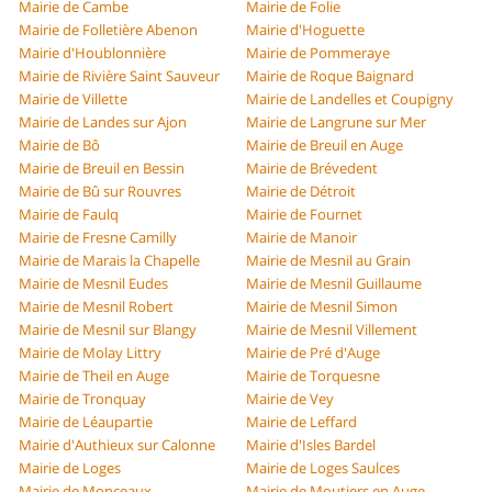
Mairie de Cambe
Mairie de Folie
Mairie de Folletière Abenon
Mairie d'Hoguette
Mairie d'Houblonnière
Mairie de Pommeraye
Mairie de Rivière Saint Sauveur
Mairie de Roque Baignard
Mairie de Villette
Mairie de Landelles et Coupigny
Mairie de Landes sur Ajon
Mairie de Langrune sur Mer
Mairie de Bô
Mairie de Breuil en Auge
Mairie de Breuil en Bessin
Mairie de Brévedent
Mairie de Bû sur Rouvres
Mairie de Détroit
Mairie de Faulq
Mairie de Fournet
Mairie de Fresne Camilly
Mairie de Manoir
Mairie de Marais la Chapelle
Mairie de Mesnil au Grain
Mairie de Mesnil Eudes
Mairie de Mesnil Guillaume
Mairie de Mesnil Robert
Mairie de Mesnil Simon
Mairie de Mesnil sur Blangy
Mairie de Mesnil Villement
Mairie de Molay Littry
Mairie de Pré d'Auge
Mairie de Theil en Auge
Mairie de Torquesne
Mairie de Tronquay
Mairie de Vey
Mairie de Léaupartie
Mairie de Leffard
Mairie d'Authieux sur Calonne
Mairie d'Isles Bardel
Mairie de Loges
Mairie de Loges Saulces
Mairie de Monceaux
Mairie de Moutiers en Auge