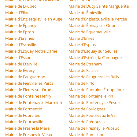
Mairie de Drubec
Mairie de Ducy Sainte Marguerite
Mairie d'Ellon
Mairie de Émiéville
Mairie d'Englesqueville en Auge
Mairie d'Englesqueville la Percée
Mairie de Épaney
Mairie de Épinay sur Odon
Mairie de Épron
Mairie de Équemauville
Mairie d'Eraines
Mairie d'Ernes
Mairie d'Escoville
Mairie d'Espins
Mairie d'Esquay Notre Dame
Mairie d'Esquay sur Seulles
Mairie d'Esson
Mairie d'Estrées la Campagne
Mairie de Éterville
Mairie de Étréham
Mairie de Évrecy
Mairie de Falaise
Mairie de Fauguernon
Mairie de Feuguerolles Bully
Mairie de Fierville les Parcs
Mairie de Firfol
Mairie de Fleury sur Orne
Mairie de Fontaine Étoupefour
Mairie de Fontaine Henry
Mairie de Fontaine le Pin
Mairie de Fontenay le Marmion
Mairie de Fontenay le Pesnel
Mairie de Formentin
Mairie de Foulognes
Mairie de Fourches
Mairie de Fourneaux le Val
Mairie de Fourneville
Mairie de Frénouville
Mairie de Fresné la Mère
Mairie de Fresney le Puceux
Mairie de Fresney le Vieux
Mairie de Fumichon