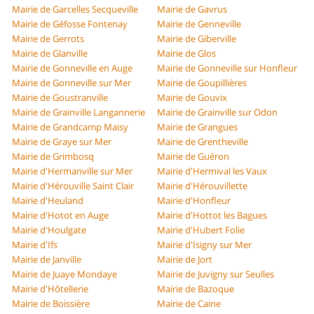
Mairie de Garcelles Secqueville
Mairie de Gavrus
Mairie de Géfosse Fontenay
Mairie de Genneville
Mairie de Gerrots
Mairie de Giberville
Mairie de Glanville
Mairie de Glos
Mairie de Gonneville en Auge
Mairie de Gonneville sur Honfleur
Mairie de Gonneville sur Mer
Mairie de Goupillières
Mairie de Goustranville
Mairie de Gouvix
Mairie de Grainville Langannerie
Mairie de Grainville sur Odon
Mairie de Grandcamp Maisy
Mairie de Grangues
Mairie de Graye sur Mer
Mairie de Grentheville
Mairie de Grimbosq
Mairie de Guéron
Mairie d'Hermanville sur Mer
Mairie d'Hermival les Vaux
Mairie d'Hérouville Saint Clair
Mairie d'Hérouvillette
Mairie d'Heuland
Mairie d'Honfleur
Mairie d'Hotot en Auge
Mairie d'Hottot les Bagues
Mairie d'Houlgate
Mairie d'Hubert Folie
Mairie d'Ifs
Mairie d'Isigny sur Mer
Mairie de Janville
Mairie de Jort
Mairie de Juaye Mondaye
Mairie de Juvigny sur Seulles
Mairie d'Hôtellerie
Mairie de Bazoque
Mairie de Boissière
Mairie de Caine