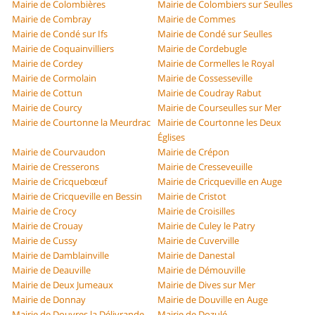
Mairie de Colombières
Mairie de Colombiers sur Seulles
Mairie de Combray
Mairie de Commes
Mairie de Condé sur Ifs
Mairie de Condé sur Seulles
Mairie de Coquainvilliers
Mairie de Cordebugle
Mairie de Cordey
Mairie de Cormelles le Royal
Mairie de Cormolain
Mairie de Cossesseville
Mairie de Cottun
Mairie de Coudray Rabut
Mairie de Courcy
Mairie de Courseulles sur Mer
Mairie de Courtonne la Meurdrac
Mairie de Courtonne les Deux
Églises
Mairie de Courvaudon
Mairie de Crépon
Mairie de Cresserons
Mairie de Cresseveuille
Mairie de Cricquebœuf
Mairie de Cricqueville en Auge
Mairie de Cricqueville en Bessin
Mairie de Cristot
Mairie de Crocy
Mairie de Croisilles
Mairie de Crouay
Mairie de Culey le Patry
Mairie de Cussy
Mairie de Cuverville
Mairie de Damblainville
Mairie de Danestal
Mairie de Deauville
Mairie de Démouville
Mairie de Deux Jumeaux
Mairie de Dives sur Mer
Mairie de Donnay
Mairie de Douville en Auge
Mairie de Douvres la Délivrande
Mairie de Dozulé