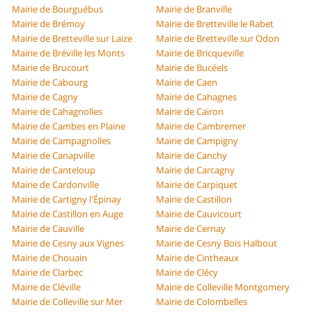
Mairie de Bourguébus
Mairie de Branville
Mairie de Brémoy
Mairie de Bretteville le Rabet
Mairie de Bretteville sur Laize
Mairie de Bretteville sur Odon
Mairie de Bréville les Monts
Mairie de Bricqueville
Mairie de Brucourt
Mairie de Bucéels
Mairie de Cabourg
Mairie de Caen
Mairie de Cagny
Mairie de Cahagnes
Mairie de Cahagnolles
Mairie de Cairon
Mairie de Cambes en Plaine
Mairie de Cambremer
Mairie de Campagnolles
Mairie de Campigny
Mairie de Canapville
Mairie de Canchy
Mairie de Canteloup
Mairie de Carcagny
Mairie de Cardonville
Mairie de Carpiquet
Mairie de Cartigny l'Épinay
Mairie de Castillon
Mairie de Castillon en Auge
Mairie de Cauvicourt
Mairie de Cauville
Mairie de Cernay
Mairie de Cesny aux Vignes
Mairie de Cesny Bois Halbout
Mairie de Chouain
Mairie de Cintheaux
Mairie de Clarbec
Mairie de Clécy
Mairie de Cléville
Mairie de Colleville Montgomery
Mairie de Colleville sur Mer
Mairie de Colombelles