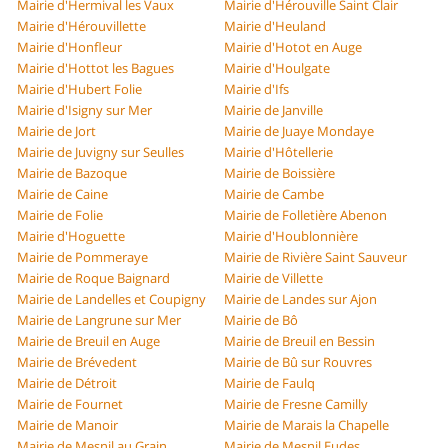
Mairie d'Hermival les Vaux
Mairie d'Hérouville Saint Clair
Mairie d'Hérouvillette
Mairie d'Heuland
Mairie d'Honfleur
Mairie d'Hotot en Auge
Mairie d'Hottot les Bagues
Mairie d'Houlgate
Mairie d'Hubert Folie
Mairie d'Ifs
Mairie d'Isigny sur Mer
Mairie de Janville
Mairie de Jort
Mairie de Juaye Mondaye
Mairie de Juvigny sur Seulles
Mairie d'Hôtellerie
Mairie de Bazoque
Mairie de Boissière
Mairie de Caine
Mairie de Cambe
Mairie de Folie
Mairie de Folletière Abenon
Mairie d'Hoguette
Mairie d'Houblonnière
Mairie de Pommeraye
Mairie de Rivière Saint Sauveur
Mairie de Roque Baignard
Mairie de Villette
Mairie de Landelles et Coupigny
Mairie de Landes sur Ajon
Mairie de Langrune sur Mer
Mairie de Bô
Mairie de Breuil en Auge
Mairie de Breuil en Bessin
Mairie de Brévedent
Mairie de Bû sur Rouvres
Mairie de Détroit
Mairie de Faulq
Mairie de Fournet
Mairie de Fresne Camilly
Mairie de Manoir
Mairie de Marais la Chapelle
Mairie de Mesnil au Grain
Mairie de Mesnil Eudes