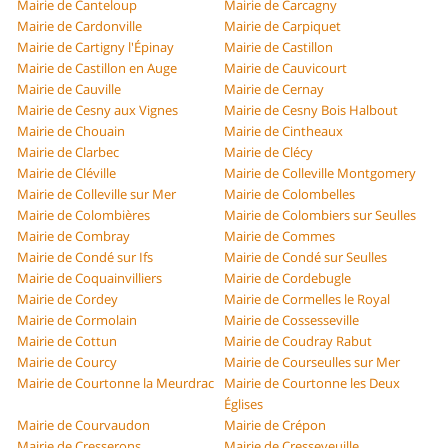
Mairie de Canteloup
Mairie de Carcagny
Mairie de Cardonville
Mairie de Carpiquet
Mairie de Cartigny l'Épinay
Mairie de Castillon
Mairie de Castillon en Auge
Mairie de Cauvicourt
Mairie de Cauville
Mairie de Cernay
Mairie de Cesny aux Vignes
Mairie de Cesny Bois Halbout
Mairie de Chouain
Mairie de Cintheaux
Mairie de Clarbec
Mairie de Clécy
Mairie de Cléville
Mairie de Colleville Montgomery
Mairie de Colleville sur Mer
Mairie de Colombelles
Mairie de Colombières
Mairie de Colombiers sur Seulles
Mairie de Combray
Mairie de Commes
Mairie de Condé sur Ifs
Mairie de Condé sur Seulles
Mairie de Coquainvilliers
Mairie de Cordebugle
Mairie de Cordey
Mairie de Cormelles le Royal
Mairie de Cormolain
Mairie de Cossesseville
Mairie de Cottun
Mairie de Coudray Rabut
Mairie de Courcy
Mairie de Courseulles sur Mer
Mairie de Courtonne la Meurdrac
Mairie de Courtonne les Deux
Églises
Mairie de Courvaudon
Mairie de Crépon
Mairie de Cresserons
Mairie de Cresseveuille