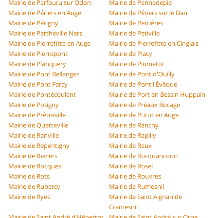
Mairie de Parfouru sur Odon
Mairie de Pennedepie
Mairie de Périers en Auge
Mairie de Périers sur le Dan
Mairie de Périgny
Mairie de Perrières
Mairie de Pertheville Ners
Mairie de Petiville
Mairie de Pierrefitte en Auge
Mairie de Pierrefitte en Cinglais
Mairie de Pierrepont
Mairie de Placy
Mairie de Planquery
Mairie de Plumetot
Mairie de Pont Bellanger
Mairie de Pont d'Ouilly
Mairie de Pont Farcy
Mairie de Pont l'Évêque
Mairie de Pontécoulant
Mairie de Port en Bessin Huppain
Mairie de Potigny
Mairie de Préaux Bocage
Mairie de Prêtreville
Mairie de Putot en Auge
Mairie de Quetteville
Mairie de Ranchy
Mairie de Ranville
Mairie de Rapilly
Mairie de Repentigny
Mairie de Reux
Mairie de Reviers
Mairie de Rocquancourt
Mairie de Rocques
Mairie de Rosel
Mairie de Rots
Mairie de Rouvres
Mairie de Rubercy
Mairie de Rumesnil
Mairie de Ryes
Mairie de Saint Aignan de
Cramesnil
Mairie de Saint André d'Hébertot
Mairie de Saint André sur Orne