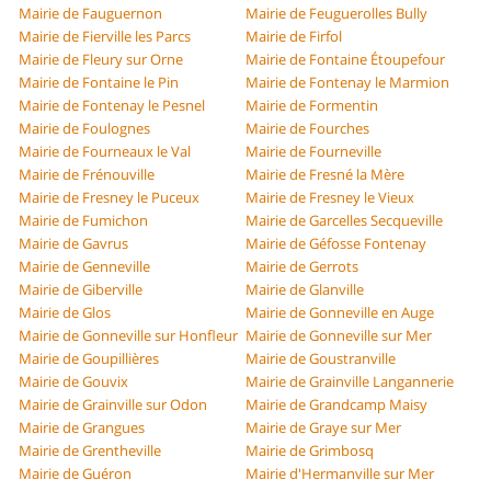
Mairie de Fauguernon
Mairie de Feuguerolles Bully
Mairie de Fierville les Parcs
Mairie de Firfol
Mairie de Fleury sur Orne
Mairie de Fontaine Étoupefour
Mairie de Fontaine le Pin
Mairie de Fontenay le Marmion
Mairie de Fontenay le Pesnel
Mairie de Formentin
Mairie de Foulognes
Mairie de Fourches
Mairie de Fourneaux le Val
Mairie de Fourneville
Mairie de Frénouville
Mairie de Fresné la Mère
Mairie de Fresney le Puceux
Mairie de Fresney le Vieux
Mairie de Fumichon
Mairie de Garcelles Secqueville
Mairie de Gavrus
Mairie de Géfosse Fontenay
Mairie de Genneville
Mairie de Gerrots
Mairie de Giberville
Mairie de Glanville
Mairie de Glos
Mairie de Gonneville en Auge
Mairie de Gonneville sur Honfleur
Mairie de Gonneville sur Mer
Mairie de Goupillières
Mairie de Goustranville
Mairie de Gouvix
Mairie de Grainville Langannerie
Mairie de Grainville sur Odon
Mairie de Grandcamp Maisy
Mairie de Grangues
Mairie de Graye sur Mer
Mairie de Grentheville
Mairie de Grimbosq
Mairie de Guéron
Mairie d'Hermanville sur Mer