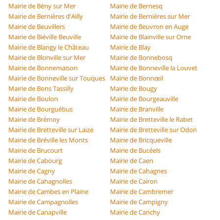
Mairie de Bény sur Mer
Mairie de Bernesq
Mairie de Bernières d'Ailly
Mairie de Bernières sur Mer
Mairie de Beuvillers
Mairie de Beuvron en Auge
Mairie de Biéville Beuville
Mairie de Blainville sur Orne
Mairie de Blangy le Château
Mairie de Blay
Mairie de Blonville sur Mer
Mairie de Bonnebosq
Mairie de Bonnemaison
Mairie de Bonneville la Louvet
Mairie de Bonneville sur Touques
Mairie de Bonnœil
Mairie de Bons Tassilly
Mairie de Bougy
Mairie de Boulon
Mairie de Bourgeauville
Mairie de Bourguébus
Mairie de Branville
Mairie de Brémoy
Mairie de Bretteville le Rabet
Mairie de Bretteville sur Laize
Mairie de Bretteville sur Odon
Mairie de Bréville les Monts
Mairie de Bricqueville
Mairie de Brucourt
Mairie de Bucéels
Mairie de Cabourg
Mairie de Caen
Mairie de Cagny
Mairie de Cahagnes
Mairie de Cahagnolles
Mairie de Cairon
Mairie de Cambes en Plaine
Mairie de Cambremer
Mairie de Campagnolles
Mairie de Campigny
Mairie de Canapville
Mairie de Canchy