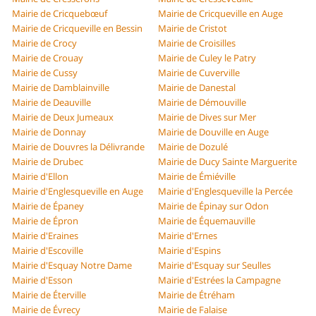
Mairie de Cricquebœuf
Mairie de Cricqueville en Auge
Mairie de Cricqueville en Bessin
Mairie de Cristot
Mairie de Crocy
Mairie de Croisilles
Mairie de Crouay
Mairie de Culey le Patry
Mairie de Cussy
Mairie de Cuverville
Mairie de Damblainville
Mairie de Danestal
Mairie de Deauville
Mairie de Démouville
Mairie de Deux Jumeaux
Mairie de Dives sur Mer
Mairie de Donnay
Mairie de Douville en Auge
Mairie de Douvres la Délivrande
Mairie de Dozulé
Mairie de Drubec
Mairie de Ducy Sainte Marguerite
Mairie d'Ellon
Mairie de Émiéville
Mairie d'Englesqueville en Auge
Mairie d'Englesqueville la Percée
Mairie de Épaney
Mairie de Épinay sur Odon
Mairie de Épron
Mairie de Équemauville
Mairie d'Eraines
Mairie d'Ernes
Mairie d'Escoville
Mairie d'Espins
Mairie d'Esquay Notre Dame
Mairie d'Esquay sur Seulles
Mairie d'Esson
Mairie d'Estrées la Campagne
Mairie de Éterville
Mairie de Étréham
Mairie de Évrecy
Mairie de Falaise