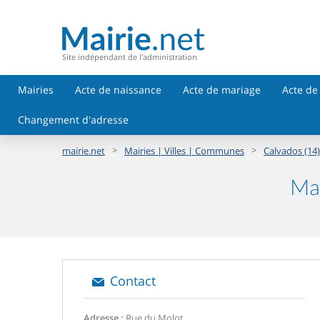
Site indépendant de l'administration
Mairies
Acte de naissance
Acte de mariage
Acte de
Changement d'adresse
>
>
mairie.net
Mairies | Villes | Communes
Calvados (14)
Mai
Contact
Adresse :
Rue du Molot