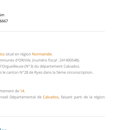
56m
16667
dos
situé en région
Normandie
.
ommunes d'ORIVAL (numéro fiscal : 241400548).
e-l'Orgueilleuse (N°3) du département Calvados.
s le canton N°28 de Ryes dans la 5ème circonscription.
partement de
14
.
Conseil Départemental de
Calvados
, faisant parti de la région