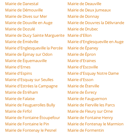
Mairie de Danestal
Mairie de Deauville
Mairie de Démouville
Mairie de Deux Jumeaux
Mairie de Dives sur Mer
Mairie de Donnay
Mairie de Douville en Auge
Mairie de Douvres la Délivrande
Mairie de Dozulé
Mairie de Drubec
Mairie de Ducy Sainte Marguerite
Mairie d'Ellon
Mairie de Émiéville
Mairie d'Englesqueville en Auge
Mairie d'Englesqueville la Percée
Mairie de Épaney
Mairie de Épinay sur Odon
Mairie de Épron
Mairie de Équemauville
Mairie d'Eraines
Mairie d'Ernes
Mairie d'Escoville
Mairie d'Espins
Mairie d'Esquay Notre Dame
Mairie d'Esquay sur Seulles
Mairie d'Esson
Mairie d'Estrées la Campagne
Mairie de Éterville
Mairie de Étréham
Mairie de Évrecy
Mairie de Falaise
Mairie de Fauguernon
Mairie de Feuguerolles Bully
Mairie de Fierville les Parcs
Mairie de Firfol
Mairie de Fleury sur Orne
Mairie de Fontaine Étoupefour
Mairie de Fontaine Henry
Mairie de Fontaine le Pin
Mairie de Fontenay le Marmion
Mairie de Fontenay le Pesnel
Mairie de Formentin