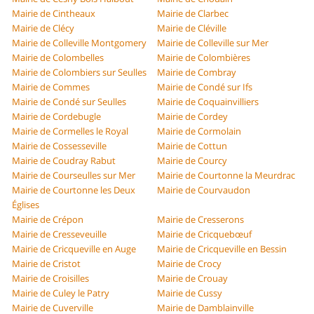
Mairie de Cintheaux
Mairie de Clarbec
Mairie de Clécy
Mairie de Cléville
Mairie de Colleville Montgomery
Mairie de Colleville sur Mer
Mairie de Colombelles
Mairie de Colombières
Mairie de Colombiers sur Seulles
Mairie de Combray
Mairie de Commes
Mairie de Condé sur Ifs
Mairie de Condé sur Seulles
Mairie de Coquainvilliers
Mairie de Cordebugle
Mairie de Cordey
Mairie de Cormelles le Royal
Mairie de Cormolain
Mairie de Cossesseville
Mairie de Cottun
Mairie de Coudray Rabut
Mairie de Courcy
Mairie de Courseulles sur Mer
Mairie de Courtonne la Meurdrac
Mairie de Courtonne les Deux
Mairie de Courvaudon
Églises
Mairie de Crépon
Mairie de Cresserons
Mairie de Cresseveuille
Mairie de Cricquebœuf
Mairie de Cricqueville en Auge
Mairie de Cricqueville en Bessin
Mairie de Cristot
Mairie de Crocy
Mairie de Croisilles
Mairie de Crouay
Mairie de Culey le Patry
Mairie de Cussy
Mairie de Cuverville
Mairie de Damblainville