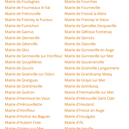
Mairie de Foulognes
Mairie de Fourches
Mairie de Fourneaux le Val
Mairie de Fourneville
Mairie de Frénouville
Mairie de Fresné la Mère
Mairie de Fresney le Puceux
Mairie de Fresney le Vieux
Mairie de Fumichon
Mairie de Garcelles Secqueville
Mairie de Gavrus
Mairie de Géfosse Fontenay
Mairie de Genneville
Mairie de Gerrots
Mairie de Giberville
Mairie de Glanville
Mairie de Glos
Mairie de Gonneville en Auge
Mairie de Gonneville sur Honfleur
Mairie de Gonneville sur Mer
Mairie de Goupillières
Mairie de Goustranville
Mairie de Gouvix
Mairie de Grainville Langannerie
Mairie de Grainville sur Odon
Mairie de Grandcamp Maisy
Mairie de Grangues
Mairie de Graye sur Mer
Mairie de Grentheville
Mairie de Grimbosq
Mairie de Guéron
Mairie d'Hermanville sur Mer
Mairie d'Hermival les Vaux
Mairie d'Hérouville Saint Clair
Mairie d'Hérouvillette
Mairie d'Heuland
Mairie d'Honfleur
Mairie d'Hotot en Auge
Mairie d'Hottot les Bagues
Mairie d'Houlgate
Mairie d'Hubert Folie
Mairie d'Ifs
Mairie d'Isigny sur Mer
Mairie de Janville