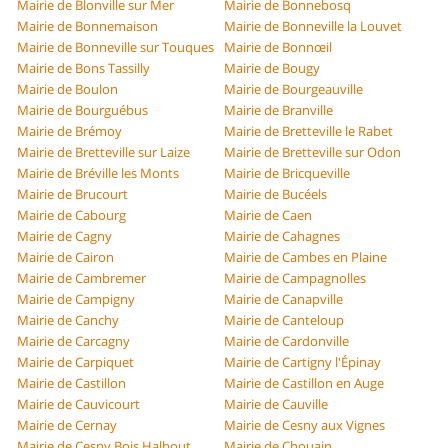
Mairie de Blonville sur Mer
Mairie de Bonnebosq
Mairie de Bonnemaison
Mairie de Bonneville la Louvet
Mairie de Bonneville sur Touques
Mairie de Bonnœil
Mairie de Bons Tassilly
Mairie de Bougy
Mairie de Boulon
Mairie de Bourgeauville
Mairie de Bourguébus
Mairie de Branville
Mairie de Brémoy
Mairie de Bretteville le Rabet
Mairie de Bretteville sur Laize
Mairie de Bretteville sur Odon
Mairie de Bréville les Monts
Mairie de Bricqueville
Mairie de Brucourt
Mairie de Bucéels
Mairie de Cabourg
Mairie de Caen
Mairie de Cagny
Mairie de Cahagnes
Mairie de Cairon
Mairie de Cambes en Plaine
Mairie de Cambremer
Mairie de Campagnolles
Mairie de Campigny
Mairie de Canapville
Mairie de Canchy
Mairie de Canteloup
Mairie de Carcagny
Mairie de Cardonville
Mairie de Carpiquet
Mairie de Cartigny l'Épinay
Mairie de Castillon
Mairie de Castillon en Auge
Mairie de Cauvicourt
Mairie de Cauville
Mairie de Cernay
Mairie de Cesny aux Vignes
Mairie de Cesny Bois Halbout
Mairie de Chouain