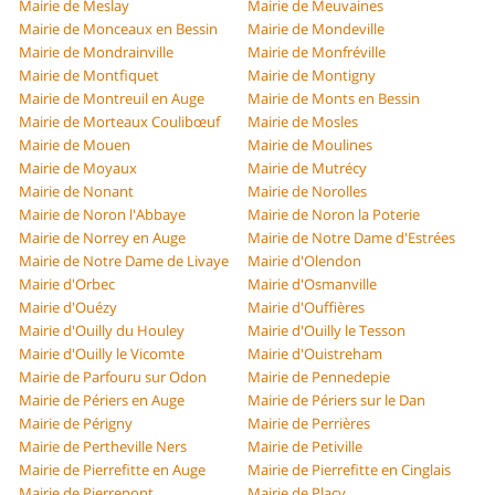
Mairie de Meslay
Mairie de Meuvaines
Mairie de Monceaux en Bessin
Mairie de Mondeville
Mairie de Mondrainville
Mairie de Monfréville
Mairie de Montfiquet
Mairie de Montigny
Mairie de Montreuil en Auge
Mairie de Monts en Bessin
Mairie de Morteaux Coulibœuf
Mairie de Mosles
Mairie de Mouen
Mairie de Moulines
Mairie de Moyaux
Mairie de Mutrécy
Mairie de Nonant
Mairie de Norolles
Mairie de Noron l'Abbaye
Mairie de Noron la Poterie
Mairie de Norrey en Auge
Mairie de Notre Dame d'Estrées
Mairie de Notre Dame de Livaye
Mairie d'Olendon
Mairie d'Orbec
Mairie d'Osmanville
Mairie d'Ouézy
Mairie d'Ouffières
Mairie d'Ouilly du Houley
Mairie d'Ouilly le Tesson
Mairie d'Ouilly le Vicomte
Mairie d'Ouistreham
Mairie de Parfouru sur Odon
Mairie de Pennedepie
Mairie de Périers en Auge
Mairie de Périers sur le Dan
Mairie de Périgny
Mairie de Perrières
Mairie de Pertheville Ners
Mairie de Petiville
Mairie de Pierrefitte en Auge
Mairie de Pierrefitte en Cinglais
Mairie de Pierrepont
Mairie de Placy