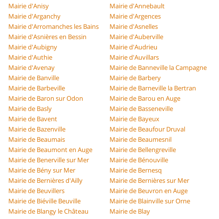
Mairie d'Anisy
Mairie d'Annebault
Mairie d'Arganchy
Mairie d'Argences
Mairie d'Arromanches les Bains
Mairie d'Asnelles
Mairie d'Asnières en Bessin
Mairie d'Auberville
Mairie d'Aubigny
Mairie d'Audrieu
Mairie d'Authie
Mairie d'Auvillars
Mairie d'Avenay
Mairie de Banneville la Campagne
Mairie de Banville
Mairie de Barbery
Mairie de Barbeville
Mairie de Barneville la Bertran
Mairie de Baron sur Odon
Mairie de Barou en Auge
Mairie de Basly
Mairie de Basseneville
Mairie de Bavent
Mairie de Bayeux
Mairie de Bazenville
Mairie de Beaufour Druval
Mairie de Beaumais
Mairie de Beaumesnil
Mairie de Beaumont en Auge
Mairie de Bellengreville
Mairie de Benerville sur Mer
Mairie de Bénouville
Mairie de Bény sur Mer
Mairie de Bernesq
Mairie de Bernières d'Ailly
Mairie de Bernières sur Mer
Mairie de Beuvillers
Mairie de Beuvron en Auge
Mairie de Biéville Beuville
Mairie de Blainville sur Orne
Mairie de Blangy le Château
Mairie de Blay