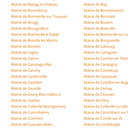
Mairie de Blangy le Château
Mairie de Blay
Mairie de Bonnebosq
Mairie de Bonnemaison
Mairie de Bonneville sur Touques
Mairie de Bonnœil
Mairie de Bougy
Mairie de Boulon
Mairie de Bourguébus
Mairie de Branville
Mairie de Bretteville le Rabet
Mairie de Bretteville sur L
Mairie de Bréville les Monts
Mairie de Bricqueville
Mairie de Bucéels
Mairie de Cabourg
Mairie de Cagny
Mairie de Cahagnes
Mairie de Cairon
Mairie de Cambes en Plai
Mairie de Campagnolles
Mairie de Campigny
Mairie de Canchy
Mairie de Canteloup
Mairie de Cardonville
Mairie de Carpiquet
Mairie de Castillon
Mairie de Castillon en Aug
Mairie de Cauville
Mairie de Cernay
Mairie de Cesny Bois Halbout
Mairie de Chouain
Mairie de Clarbec
Mairie de Clécy
Mairie de Colleville Montgomery
Mairie de Colleville sur Me
Mairie de Colombières
Mairie de Colombiers sur 
Mairie de Commes
Mairie de Condé sur Ifs
Mairie de Coquainvilliers
Mairie de Cordebugle