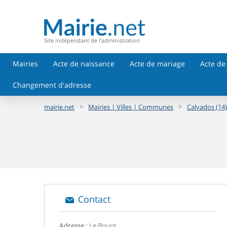
Site indépendant de l'administration
Mairies
Acte de naissance
Acte de mariage
Acte de
Changement d'adresse
>
>
mairie.net
Mairies | Villes | Communes
Calvados (14)
Contact
Adresse :
Le Bourg