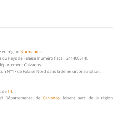
é en région
Normandie
.
du Pays de Falaise (numéro fiscal : 241400514).
u département Calvados.
nton N°17 de Falaise Nord dans la 3ème circonscription.
t de
14
.
seil Départemental de
Calvados
, faisant parti de la région