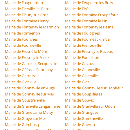
Mairie de Fauguernon
Mairie de Feuguerolles Bully
Mairie de Fierville les Parcs
Mairie de Firfol
Mairie de Fleury sur Orne
Mairie de Fontaine Étoupefour
Mairie de Fontaine Henry
Mairie de Fontaine le Pin
Mairie de Fontenay le Marmion
Mairie de Fontenay le Pesnel
Mairie de Formentin
Mairie de Foulognes
Mairie de Fourches
Mairie de Fourneaux le Val
Mairie de Fourneville
Mairie de Frénouville
Mairie de Fresné la Mère
Mairie de Fresney le Puceux
Mairie de Fresney le Vieux
Mairie de Fumichon
Mairie de Garcelles Secqueville
Mairie de Gavrus
Mairie de Géfosse Fontenay
Mairie de Genneville
Mairie de Gerrots
Mairie de Giberville
Mairie de Glanville
Mairie de Glos
Mairie de Gonneville en Auge
Mairie de Gonneville sur Honfleur
Mairie de Gonneville sur Mer
Mairie de Goupillières
Mairie de Goustranville
Mairie de Gouvix
Mairie de Grainville Langannerie
Mairie de Grainville sur Odon
Mairie de Grandcamp Maisy
Mairie de Grangues
Mairie de Graye sur Mer
Mairie de Grentheville
Mairie de Grimbosq
Mairie de Guéron