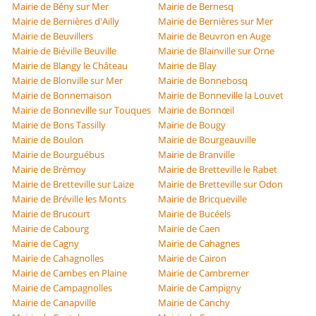
Mairie de Bény sur Mer
Mairie de Bernesq
Mairie de Bernières d'Ailly
Mairie de Bernières sur Mer
Mairie de Beuvillers
Mairie de Beuvron en Auge
Mairie de Biéville Beuville
Mairie de Blainville sur Orne
Mairie de Blangy le Château
Mairie de Blay
Mairie de Blonville sur Mer
Mairie de Bonnebosq
Mairie de Bonnemaison
Mairie de Bonneville la Louvet
Mairie de Bonneville sur Touques
Mairie de Bonnœil
Mairie de Bons Tassilly
Mairie de Bougy
Mairie de Boulon
Mairie de Bourgeauville
Mairie de Bourguébus
Mairie de Branville
Mairie de Brémoy
Mairie de Bretteville le Rabet
Mairie de Bretteville sur Laize
Mairie de Bretteville sur Odon
Mairie de Bréville les Monts
Mairie de Bricqueville
Mairie de Brucourt
Mairie de Bucéels
Mairie de Cabourg
Mairie de Caen
Mairie de Cagny
Mairie de Cahagnes
Mairie de Cahagnolles
Mairie de Cairon
Mairie de Cambes en Plaine
Mairie de Cambremer
Mairie de Campagnolles
Mairie de Campigny
Mairie de Canapville
Mairie de Canchy