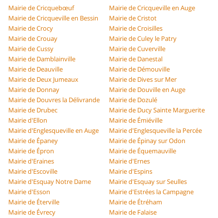
Mairie de Cricquebœuf
Mairie de Cricqueville en Auge
Mairie de Cricqueville en Bessin
Mairie de Cristot
Mairie de Crocy
Mairie de Croisilles
Mairie de Crouay
Mairie de Culey le Patry
Mairie de Cussy
Mairie de Cuverville
Mairie de Damblainville
Mairie de Danestal
Mairie de Deauville
Mairie de Démouville
Mairie de Deux Jumeaux
Mairie de Dives sur Mer
Mairie de Donnay
Mairie de Douville en Auge
Mairie de Douvres la Délivrande
Mairie de Dozulé
Mairie de Drubec
Mairie de Ducy Sainte Marguerite
Mairie d'Ellon
Mairie de Émiéville
Mairie d'Englesqueville en Auge
Mairie d'Englesqueville la Percée
Mairie de Épaney
Mairie de Épinay sur Odon
Mairie de Épron
Mairie de Équemauville
Mairie d'Eraines
Mairie d'Ernes
Mairie d'Escoville
Mairie d'Espins
Mairie d'Esquay Notre Dame
Mairie d'Esquay sur Seulles
Mairie d'Esson
Mairie d'Estrées la Campagne
Mairie de Éterville
Mairie de Étréham
Mairie de Évrecy
Mairie de Falaise