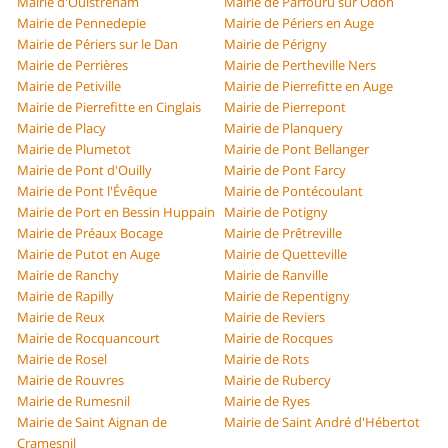
Mairie d'Ouistreham
Mairie de Parfouru sur Odon
Mairie de Pennedepie
Mairie de Périers en Auge
Mairie de Périers sur le Dan
Mairie de Périgny
Mairie de Perrières
Mairie de Pertheville Ners
Mairie de Petiville
Mairie de Pierrefitte en Auge
Mairie de Pierrefitte en Cinglais
Mairie de Pierrepont
Mairie de Placy
Mairie de Planquery
Mairie de Plumetot
Mairie de Pont Bellanger
Mairie de Pont d'Ouilly
Mairie de Pont Farcy
Mairie de Pont l'Évêque
Mairie de Pontécoulant
Mairie de Port en Bessin Huppain
Mairie de Potigny
Mairie de Préaux Bocage
Mairie de Prêtreville
Mairie de Putot en Auge
Mairie de Quetteville
Mairie de Ranchy
Mairie de Ranville
Mairie de Rapilly
Mairie de Repentigny
Mairie de Reux
Mairie de Reviers
Mairie de Rocquancourt
Mairie de Rocques
Mairie de Rosel
Mairie de Rots
Mairie de Rouvres
Mairie de Rubercy
Mairie de Rumesnil
Mairie de Ryes
Mairie de Saint Aignan de
Mairie de Saint André d'Hébertot
Cramesnil