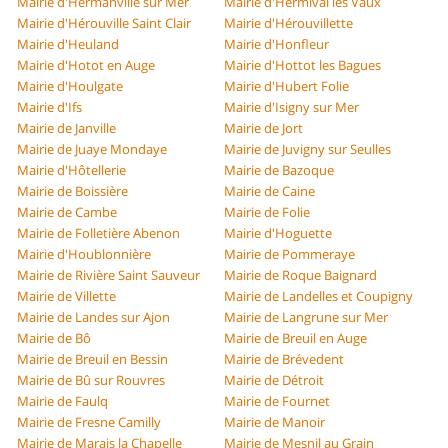
Mairie d'Hermanville sur Mer
Mairie d'Hermival les Vaux
Mairie d'Hérouville Saint Clair
Mairie d'Hérouvillette
Mairie d'Heuland
Mairie d'Honfleur
Mairie d'Hotot en Auge
Mairie d'Hottot les Bagues
Mairie d'Houlgate
Mairie d'Hubert Folie
Mairie d'Ifs
Mairie d'Isigny sur Mer
Mairie de Janville
Mairie de Jort
Mairie de Juaye Mondaye
Mairie de Juvigny sur Seulles
Mairie d'Hôtellerie
Mairie de Bazoque
Mairie de Boissière
Mairie de Caine
Mairie de Cambe
Mairie de Folie
Mairie de Folletière Abenon
Mairie d'Hoguette
Mairie d'Houblonnière
Mairie de Pommeraye
Mairie de Rivière Saint Sauveur
Mairie de Roque Baignard
Mairie de Villette
Mairie de Landelles et Coupigny
Mairie de Landes sur Ajon
Mairie de Langrune sur Mer
Mairie de Bô
Mairie de Breuil en Auge
Mairie de Breuil en Bessin
Mairie de Brévedent
Mairie de Bû sur Rouvres
Mairie de Détroit
Mairie de Faulq
Mairie de Fournet
Mairie de Fresne Camilly
Mairie de Manoir
Mairie de Marais la Chapelle
Mairie de Mesnil au Grain