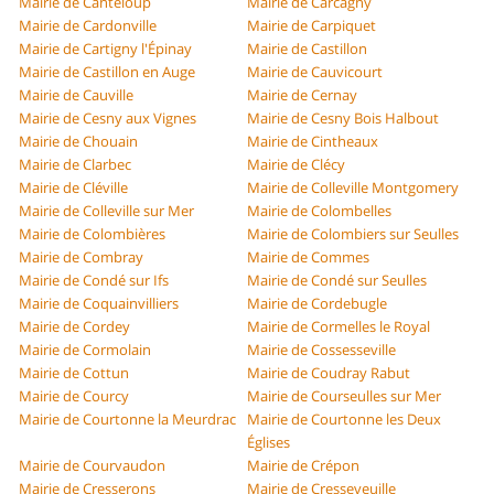
Mairie de Canteloup
Mairie de Carcagny
Mairie de Cardonville
Mairie de Carpiquet
Mairie de Cartigny l'Épinay
Mairie de Castillon
Mairie de Castillon en Auge
Mairie de Cauvicourt
Mairie de Cauville
Mairie de Cernay
Mairie de Cesny aux Vignes
Mairie de Cesny Bois Halbout
Mairie de Chouain
Mairie de Cintheaux
Mairie de Clarbec
Mairie de Clécy
Mairie de Cléville
Mairie de Colleville Montgomery
Mairie de Colleville sur Mer
Mairie de Colombelles
Mairie de Colombières
Mairie de Colombiers sur Seulles
Mairie de Combray
Mairie de Commes
Mairie de Condé sur Ifs
Mairie de Condé sur Seulles
Mairie de Coquainvilliers
Mairie de Cordebugle
Mairie de Cordey
Mairie de Cormelles le Royal
Mairie de Cormolain
Mairie de Cossesseville
Mairie de Cottun
Mairie de Coudray Rabut
Mairie de Courcy
Mairie de Courseulles sur Mer
Mairie de Courtonne la Meurdrac
Mairie de Courtonne les Deux
Églises
Mairie de Courvaudon
Mairie de Crépon
Mairie de Cresserons
Mairie de Cresseveuille