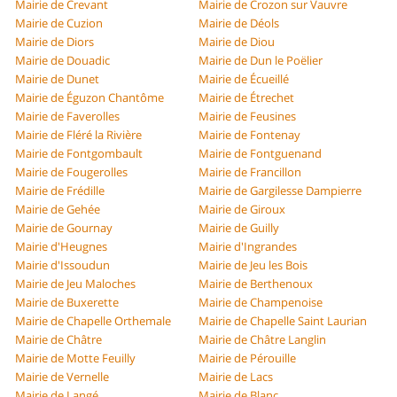
Mairie de Crevant
Mairie de Crozon sur Vauvre
Mairie de Cuzion
Mairie de Déols
Mairie de Diors
Mairie de Diou
Mairie de Douadic
Mairie de Dun le Poëlier
Mairie de Dunet
Mairie de Écueillé
Mairie de Éguzon Chantôme
Mairie de Étrechet
Mairie de Faverolles
Mairie de Feusines
Mairie de Fléré la Rivière
Mairie de Fontenay
Mairie de Fontgombault
Mairie de Fontguenand
Mairie de Fougerolles
Mairie de Francillon
Mairie de Frédille
Mairie de Gargilesse Dampierre
Mairie de Gehée
Mairie de Giroux
Mairie de Gournay
Mairie de Guilly
Mairie d'Heugnes
Mairie d'Ingrandes
Mairie d'Issoudun
Mairie de Jeu les Bois
Mairie de Jeu Maloches
Mairie de Berthenoux
Mairie de Buxerette
Mairie de Champenoise
Mairie de Chapelle Orthemale
Mairie de Chapelle Saint Laurian
Mairie de Châtre
Mairie de Châtre Langlin
Mairie de Motte Feuilly
Mairie de Pérouille
Mairie de Vernelle
Mairie de Lacs
Mairie de Langé
Mairie de Blanc