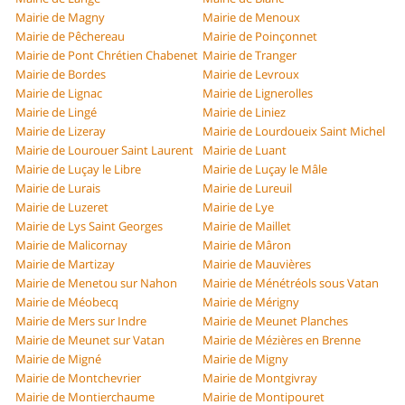
Mairie de Magny
Mairie de Menoux
Mairie de Pêchereau
Mairie de Poinçonnet
Mairie de Pont Chrétien Chabenet
Mairie de Tranger
Mairie de Bordes
Mairie de Levroux
Mairie de Lignac
Mairie de Lignerolles
Mairie de Lingé
Mairie de Liniez
Mairie de Lizeray
Mairie de Lourdoueix Saint Michel
Mairie de Lourouer Saint Laurent
Mairie de Luant
Mairie de Luçay le Libre
Mairie de Luçay le Mâle
Mairie de Lurais
Mairie de Lureuil
Mairie de Luzeret
Mairie de Lye
Mairie de Lys Saint Georges
Mairie de Maillet
Mairie de Malicornay
Mairie de Mâron
Mairie de Martizay
Mairie de Mauvières
Mairie de Menetou sur Nahon
Mairie de Ménétréols sous Vatan
Mairie de Méobecq
Mairie de Mérigny
Mairie de Mers sur Indre
Mairie de Meunet Planches
Mairie de Meunet sur Vatan
Mairie de Mézières en Brenne
Mairie de Migné
Mairie de Migny
Mairie de Montchevrier
Mairie de Montgivray
Mairie de Montierchaume
Mairie de Montipouret