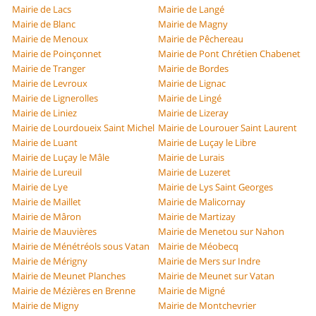
Mairie de Lacs
Mairie de Langé
Mairie de Blanc
Mairie de Magny
Mairie de Menoux
Mairie de Pêchereau
Mairie de Poinçonnet
Mairie de Pont Chrétien Chabenet
Mairie de Tranger
Mairie de Bordes
Mairie de Levroux
Mairie de Lignac
Mairie de Lignerolles
Mairie de Lingé
Mairie de Liniez
Mairie de Lizeray
Mairie de Lourdoueix Saint Michel
Mairie de Lourouer Saint Laurent
Mairie de Luant
Mairie de Luçay le Libre
Mairie de Luçay le Mâle
Mairie de Lurais
Mairie de Lureuil
Mairie de Luzeret
Mairie de Lye
Mairie de Lys Saint Georges
Mairie de Maillet
Mairie de Malicornay
Mairie de Mâron
Mairie de Martizay
Mairie de Mauvières
Mairie de Menetou sur Nahon
Mairie de Ménétréols sous Vatan
Mairie de Méobecq
Mairie de Mérigny
Mairie de Mers sur Indre
Mairie de Meunet Planches
Mairie de Meunet sur Vatan
Mairie de Mézières en Brenne
Mairie de Migné
Mairie de Migny
Mairie de Montchevrier