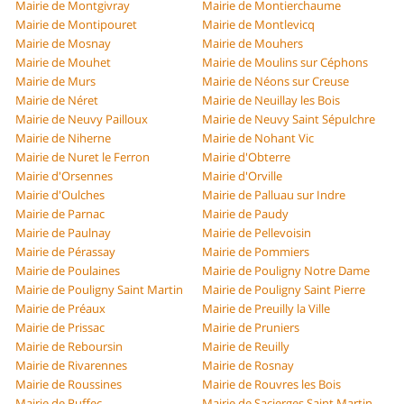
Mairie de Montgivray
Mairie de Montierchaume
Mairie de Montipouret
Mairie de Montlevicq
Mairie de Mosnay
Mairie de Mouhers
Mairie de Mouhet
Mairie de Moulins sur Céphons
Mairie de Murs
Mairie de Néons sur Creuse
Mairie de Néret
Mairie de Neuillay les Bois
Mairie de Neuvy Pailloux
Mairie de Neuvy Saint Sépulchre
Mairie de Niherne
Mairie de Nohant Vic
Mairie de Nuret le Ferron
Mairie d'Obterre
Mairie d'Orsennes
Mairie d'Orville
Mairie d'Oulches
Mairie de Palluau sur Indre
Mairie de Parnac
Mairie de Paudy
Mairie de Paulnay
Mairie de Pellevoisin
Mairie de Pérassay
Mairie de Pommiers
Mairie de Poulaines
Mairie de Pouligny Notre Dame
Mairie de Pouligny Saint Martin
Mairie de Pouligny Saint Pierre
Mairie de Préaux
Mairie de Preuilly la Ville
Mairie de Prissac
Mairie de Pruniers
Mairie de Reboursin
Mairie de Reuilly
Mairie de Rivarennes
Mairie de Rosnay
Mairie de Roussines
Mairie de Rouvres les Bois
Mairie de Ruffec
Mairie de Sacierges Saint Martin