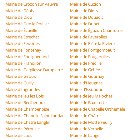
Mairie de Crozon sur Vauvre
Mairie de Cuzion
Mairie de Déols
Mairie de Diors
Mairie de Diou
Mairie de Douadic
Mairie de Dun le Poëlier
Mairie de Dunet
Mairie de Écueillé
Mairie de Éguzon Chantôme
Mairie de Étrechet
Mairie de Faverolles
Mairie de Feusines
Mairie de Fléré la Rivière
Mairie de Fontenay
Mairie de Fontgombault
Mairie de Fontguenand
Mairie de Fougerolles
Mairie de Francillon
Mairie de Frédille
Mairie de Gargilesse Dampierre
Mairie de Gehée
Mairie de Giroux
Mairie de Gournay
Mairie de Guilly
Mairie d'Heugnes
Mairie d'Ingrandes
Mairie d'Issoudun
Mairie de Jeu les Bois
Mairie de Jeu Maloches
Mairie de Berthenoux
Mairie de Buxerette
Mairie de Champenoise
Mairie de Chapelle Orthemale
Mairie de Chapelle Saint Laurian
Mairie de Châtre
Mairie de Châtre Langlin
Mairie de Motte Feuilly
Mairie de Pérouille
Mairie de Vernelle
Mairie de Lacs
Mairie de Langé