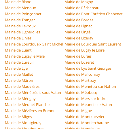
Mairie de Blanc
Mairie de Magny
Mairie de Menoux
Mairie de Pêchereau
Mairie de Poinçonnet
Mairie de Pont Chrétien Chabenet
Mairie de Tranger
Mairie de Bordes
Mairie de Levroux
Mairie de Lignac
Mairie de Lignerolles
Mairie de Lingé
Mairie de Liniez
Mairie de Lizeray
Mairie de Lourdoueix Saint Michel
Mairie de Lourouer Saint Laurent
Mairie de Luant
Mairie de Luçay le Libre
Mairie de Luçay le Mâle
Mairie de Lurais
Mairie de Lureuil
Mairie de Luzeret
Mairie de Lye
Mairie de Lys Saint Georges
Mairie de Maillet
Mairie de Malicornay
Mairie de Mâron
Mairie de Martizay
Mairie de Mauvières
Mairie de Menetou sur Nahon
Mairie de Ménétréols sous Vatan
Mairie de Méobecq
Mairie de Mérigny
Mairie de Mers sur Indre
Mairie de Meunet Planches
Mairie de Meunet sur Vatan
Mairie de Mézières en Brenne
Mairie de Migné
Mairie de Migny
Mairie de Montchevrier
Mairie de Montgivray
Mairie de Montierchaume
Mairie de Montipouret
Mairie de Montlevicq