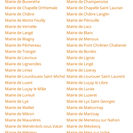
Mairie de Buxerette
Mairie de Champenoise
Mairie de Chapelle Orthemale
Mairie de Chapelle Saint Laurian
Mairie de Châtre
Mairie de Châtre Langlin
Mairie de Motte Feuilly
Mairie de Pérouille
Mairie de Vernelle
Mairie de Lacs
Mairie de Langé
Mairie de Blanc
Mairie de Magny
Mairie de Menoux
Mairie de Pêchereau
Mairie de Pont Chrétien Chabenet
Mairie de Tranger
Mairie de Bordes
Mairie de Levroux
Mairie de Lignac
Mairie de Lignerolles
Mairie de Lingé
Mairie de Liniez
Mairie de Lizeray
Mairie de Lourdoueix Saint Michel
Mairie de Lourouer Saint Laurent
Mairie de Luant
Mairie de Luçay le Libre
Mairie de Luçay le Mâle
Mairie de Lurais
Mairie de Lureuil
Mairie de Luzeret
Mairie de Lye
Mairie de Lys Saint Georges
Mairie de Maillet
Mairie de Malicornay
Mairie de Mâron
Mairie de Martizay
Mairie de Mauvières
Mairie de Menetou sur Nahon
Mairie de Ménétréols sous Vatan
Mairie de Méobecq
Mairie de Mérigny
Mairie de Mers sur Indre