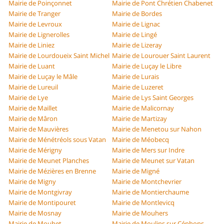
Mairie de Poinçonnet
Mairie de Pont Chrétien Chabenet
Mairie de Tranger
Mairie de Bordes
Mairie de Levroux
Mairie de Lignac
Mairie de Lignerolles
Mairie de Lingé
Mairie de Liniez
Mairie de Lizeray
Mairie de Lourdoueix Saint Michel
Mairie de Lourouer Saint Laurent
Mairie de Luant
Mairie de Luçay le Libre
Mairie de Luçay le Mâle
Mairie de Lurais
Mairie de Lureuil
Mairie de Luzeret
Mairie de Lye
Mairie de Lys Saint Georges
Mairie de Maillet
Mairie de Malicornay
Mairie de Mâron
Mairie de Martizay
Mairie de Mauvières
Mairie de Menetou sur Nahon
Mairie de Ménétréols sous Vatan
Mairie de Méobecq
Mairie de Mérigny
Mairie de Mers sur Indre
Mairie de Meunet Planches
Mairie de Meunet sur Vatan
Mairie de Mézières en Brenne
Mairie de Migné
Mairie de Migny
Mairie de Montchevrier
Mairie de Montgivray
Mairie de Montierchaume
Mairie de Montipouret
Mairie de Montlevicq
Mairie de Mosnay
Mairie de Mouhers
Mairie de Mouhet
Mairie de Moulins sur Céphons