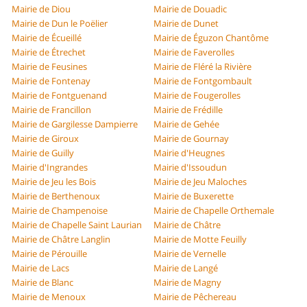
Mairie de Diou
Mairie de Douadic
Mairie de Dun le Poëlier
Mairie de Dunet
Mairie de Écueillé
Mairie de Éguzon Chantôme
Mairie de Étrechet
Mairie de Faverolles
Mairie de Feusines
Mairie de Fléré la Rivière
Mairie de Fontenay
Mairie de Fontgombault
Mairie de Fontguenand
Mairie de Fougerolles
Mairie de Francillon
Mairie de Frédille
Mairie de Gargilesse Dampierre
Mairie de Gehée
Mairie de Giroux
Mairie de Gournay
Mairie de Guilly
Mairie d'Heugnes
Mairie d'Ingrandes
Mairie d'Issoudun
Mairie de Jeu les Bois
Mairie de Jeu Maloches
Mairie de Berthenoux
Mairie de Buxerette
Mairie de Champenoise
Mairie de Chapelle Orthemale
Mairie de Chapelle Saint Laurian
Mairie de Châtre
Mairie de Châtre Langlin
Mairie de Motte Feuilly
Mairie de Pérouille
Mairie de Vernelle
Mairie de Lacs
Mairie de Langé
Mairie de Blanc
Mairie de Magny
Mairie de Menoux
Mairie de Pêchereau