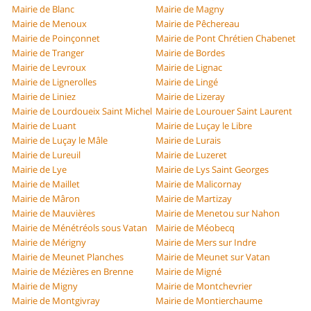
Mairie de Blanc
Mairie de Magny
Mairie de Menoux
Mairie de Pêchereau
Mairie de Poinçonnet
Mairie de Pont Chrétien Chabenet
Mairie de Tranger
Mairie de Bordes
Mairie de Levroux
Mairie de Lignac
Mairie de Lignerolles
Mairie de Lingé
Mairie de Liniez
Mairie de Lizeray
Mairie de Lourdoueix Saint Michel
Mairie de Lourouer Saint Laurent
Mairie de Luant
Mairie de Luçay le Libre
Mairie de Luçay le Mâle
Mairie de Lurais
Mairie de Lureuil
Mairie de Luzeret
Mairie de Lye
Mairie de Lys Saint Georges
Mairie de Maillet
Mairie de Malicornay
Mairie de Mâron
Mairie de Martizay
Mairie de Mauvières
Mairie de Menetou sur Nahon
Mairie de Ménétréols sous Vatan
Mairie de Méobecq
Mairie de Mérigny
Mairie de Mers sur Indre
Mairie de Meunet Planches
Mairie de Meunet sur Vatan
Mairie de Mézières en Brenne
Mairie de Migné
Mairie de Migny
Mairie de Montchevrier
Mairie de Montgivray
Mairie de Montierchaume