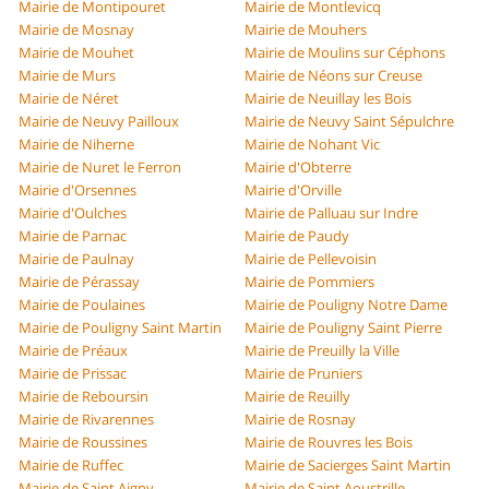
Mairie de Montipouret
Mairie de Montlevicq
Mairie de Mosnay
Mairie de Mouhers
Mairie de Mouhet
Mairie de Moulins sur Céphons
Mairie de Murs
Mairie de Néons sur Creuse
Mairie de Néret
Mairie de Neuillay les Bois
Mairie de Neuvy Pailloux
Mairie de Neuvy Saint Sépulchre
Mairie de Niherne
Mairie de Nohant Vic
Mairie de Nuret le Ferron
Mairie d'Obterre
Mairie d'Orsennes
Mairie d'Orville
Mairie d'Oulches
Mairie de Palluau sur Indre
Mairie de Parnac
Mairie de Paudy
Mairie de Paulnay
Mairie de Pellevoisin
Mairie de Pérassay
Mairie de Pommiers
Mairie de Poulaines
Mairie de Pouligny Notre Dame
Mairie de Pouligny Saint Martin
Mairie de Pouligny Saint Pierre
Mairie de Préaux
Mairie de Preuilly la Ville
Mairie de Prissac
Mairie de Pruniers
Mairie de Reboursin
Mairie de Reuilly
Mairie de Rivarennes
Mairie de Rosnay
Mairie de Roussines
Mairie de Rouvres les Bois
Mairie de Ruffec
Mairie de Sacierges Saint Martin
Mairie de Saint Aigny
Mairie de Saint Aoustrille