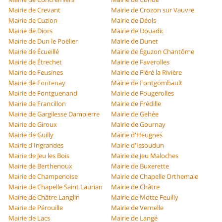
Mairie de Crevant
Mairie de Crozon sur Vauvre
Mairie de Cuzion
Mairie de Déols
Mairie de Diors
Mairie de Douadic
Mairie de Dun le Poëlier
Mairie de Dunet
Mairie de Écueillé
Mairie de Éguzon Chantôme
Mairie de Étrechet
Mairie de Faverolles
Mairie de Feusines
Mairie de Fléré la Rivière
Mairie de Fontenay
Mairie de Fontgombault
Mairie de Fontguenand
Mairie de Fougerolles
Mairie de Francillon
Mairie de Frédille
Mairie de Gargilesse Dampierre
Mairie de Gehée
Mairie de Giroux
Mairie de Gournay
Mairie de Guilly
Mairie d'Heugnes
Mairie d'Ingrandes
Mairie d'Issoudun
Mairie de Jeu les Bois
Mairie de Jeu Maloches
Mairie de Berthenoux
Mairie de Buxerette
Mairie de Champenoise
Mairie de Chapelle Orthemale
Mairie de Chapelle Saint Laurian
Mairie de Châtre
Mairie de Châtre Langlin
Mairie de Motte Feuilly
Mairie de Pérouille
Mairie de Vernelle
Mairie de Lacs
Mairie de Langé