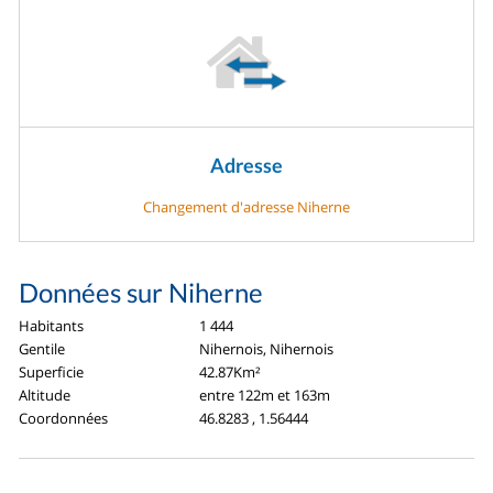
Adresse
Changement d'adresse Niherne
Données sur Niherne
Habitants
1 444
Gentile
Nihernois, Nihernois
Superficie
42.87Km²
Altitude
entre 122m et 163m
Coordonnées
46.8283 , 1.56444