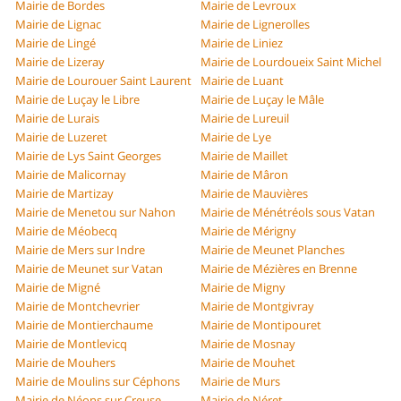
Mairie de Bordes
Mairie de Levroux
Mairie de Lignac
Mairie de Lignerolles
Mairie de Lingé
Mairie de Liniez
Mairie de Lizeray
Mairie de Lourdoueix Saint Michel
Mairie de Lourouer Saint Laurent
Mairie de Luant
Mairie de Luçay le Libre
Mairie de Luçay le Mâle
Mairie de Lurais
Mairie de Lureuil
Mairie de Luzeret
Mairie de Lye
Mairie de Lys Saint Georges
Mairie de Maillet
Mairie de Malicornay
Mairie de Mâron
Mairie de Martizay
Mairie de Mauvières
Mairie de Menetou sur Nahon
Mairie de Ménétréols sous Vatan
Mairie de Méobecq
Mairie de Mérigny
Mairie de Mers sur Indre
Mairie de Meunet Planches
Mairie de Meunet sur Vatan
Mairie de Mézières en Brenne
Mairie de Migné
Mairie de Migny
Mairie de Montchevrier
Mairie de Montgivray
Mairie de Montierchaume
Mairie de Montipouret
Mairie de Montlevicq
Mairie de Mosnay
Mairie de Mouhers
Mairie de Mouhet
Mairie de Moulins sur Céphons
Mairie de Murs
Mairie de Néons sur Creuse
Mairie de Néret