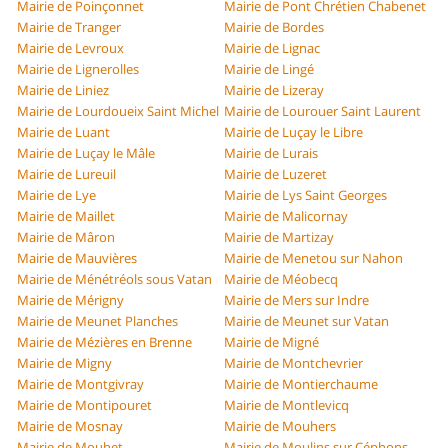
Mairie de Poinçonnet
Mairie de Pont Chrétien Chabenet
Mairie de Tranger
Mairie de Bordes
Mairie de Levroux
Mairie de Lignac
Mairie de Lignerolles
Mairie de Lingé
Mairie de Liniez
Mairie de Lizeray
Mairie de Lourdoueix Saint Michel
Mairie de Lourouer Saint Laurent
Mairie de Luant
Mairie de Luçay le Libre
Mairie de Luçay le Mâle
Mairie de Lurais
Mairie de Lureuil
Mairie de Luzeret
Mairie de Lye
Mairie de Lys Saint Georges
Mairie de Maillet
Mairie de Malicornay
Mairie de Mâron
Mairie de Martizay
Mairie de Mauvières
Mairie de Menetou sur Nahon
Mairie de Ménétréols sous Vatan
Mairie de Méobecq
Mairie de Mérigny
Mairie de Mers sur Indre
Mairie de Meunet Planches
Mairie de Meunet sur Vatan
Mairie de Mézières en Brenne
Mairie de Migné
Mairie de Migny
Mairie de Montchevrier
Mairie de Montgivray
Mairie de Montierchaume
Mairie de Montipouret
Mairie de Montlevicq
Mairie de Mosnay
Mairie de Mouhers
Mairie de Mouhet
Mairie de Moulins sur Céphons