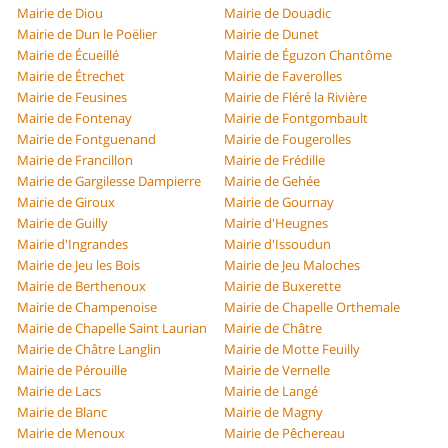
Mairie de Diou
Mairie de Douadic
Mairie de Dun le Poëlier
Mairie de Dunet
Mairie de Écueillé
Mairie de Éguzon Chantôme
Mairie de Étrechet
Mairie de Faverolles
Mairie de Feusines
Mairie de Fléré la Rivière
Mairie de Fontenay
Mairie de Fontgombault
Mairie de Fontguenand
Mairie de Fougerolles
Mairie de Francillon
Mairie de Frédille
Mairie de Gargilesse Dampierre
Mairie de Gehée
Mairie de Giroux
Mairie de Gournay
Mairie de Guilly
Mairie d'Heugnes
Mairie d'Ingrandes
Mairie d'Issoudun
Mairie de Jeu les Bois
Mairie de Jeu Maloches
Mairie de Berthenoux
Mairie de Buxerette
Mairie de Champenoise
Mairie de Chapelle Orthemale
Mairie de Chapelle Saint Laurian
Mairie de Châtre
Mairie de Châtre Langlin
Mairie de Motte Feuilly
Mairie de Pérouille
Mairie de Vernelle
Mairie de Lacs
Mairie de Langé
Mairie de Blanc
Mairie de Magny
Mairie de Menoux
Mairie de Pêchereau