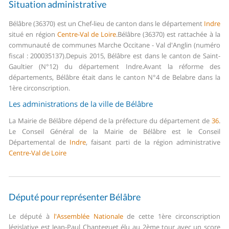
Situation administrative
Bélâbre (36370) est un Chef-lieu de canton dans le département
Indre
situé en région
Centre-Val de Loire
.
Bélâbre (36370) est rattachée à la
communauté de communes Marche Occitane - Val d'Anglin (numéro
fiscal : 200035137).
Depuis 2015, Bélâbre est dans le canton de Saint-
Gaultier (N°12) du département Indre.
Avant la réforme des
départements, Bélâbre était dans le canton N°4 de Belabre dans la
1ère circonscription.
Les administrations de la ville de Bélâbre
La Mairie de Bélâbre dépend de la préfecture du département de
36
.
Le Conseil Général de la Mairie de Bélâbre est le Conseil
Départemental de
Indre
, faisant parti de la région administrative
Centre-Val de Loire
Député pour représenter Bélâbre
Le député à
l'Assemblée Nationale
de cette 1ère circonscription
législative est Jean-Paul Chanteguet élu au 2ème tour avec un score