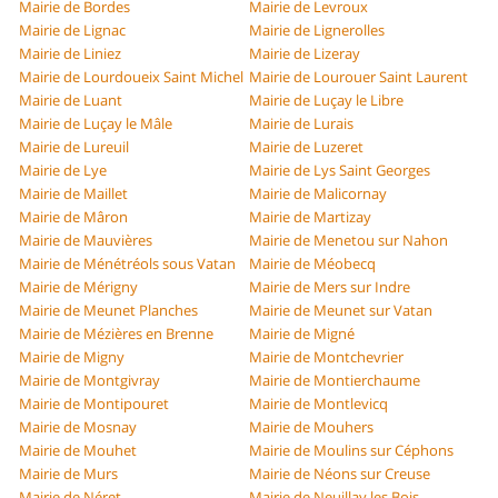
Mairie de Bordes
Mairie de Levroux
Mairie de Lignac
Mairie de Lignerolles
Mairie de Liniez
Mairie de Lizeray
Mairie de Lourdoueix Saint Michel
Mairie de Lourouer Saint Laurent
Mairie de Luant
Mairie de Luçay le Libre
Mairie de Luçay le Mâle
Mairie de Lurais
Mairie de Lureuil
Mairie de Luzeret
Mairie de Lye
Mairie de Lys Saint Georges
Mairie de Maillet
Mairie de Malicornay
Mairie de Mâron
Mairie de Martizay
Mairie de Mauvières
Mairie de Menetou sur Nahon
Mairie de Ménétréols sous Vatan
Mairie de Méobecq
Mairie de Mérigny
Mairie de Mers sur Indre
Mairie de Meunet Planches
Mairie de Meunet sur Vatan
Mairie de Mézières en Brenne
Mairie de Migné
Mairie de Migny
Mairie de Montchevrier
Mairie de Montgivray
Mairie de Montierchaume
Mairie de Montipouret
Mairie de Montlevicq
Mairie de Mosnay
Mairie de Mouhers
Mairie de Mouhet
Mairie de Moulins sur Céphons
Mairie de Murs
Mairie de Néons sur Creuse
Mairie de Néret
Mairie de Neuillay les Bois