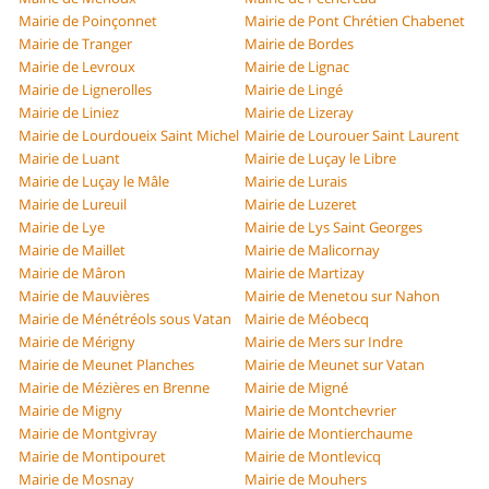
Mairie de Poinçonnet
Mairie de Pont Chrétien Chabenet
Mairie de Tranger
Mairie de Bordes
Mairie de Levroux
Mairie de Lignac
Mairie de Lignerolles
Mairie de Lingé
Mairie de Liniez
Mairie de Lizeray
Mairie de Lourdoueix Saint Michel
Mairie de Lourouer Saint Laurent
Mairie de Luant
Mairie de Luçay le Libre
Mairie de Luçay le Mâle
Mairie de Lurais
Mairie de Lureuil
Mairie de Luzeret
Mairie de Lye
Mairie de Lys Saint Georges
Mairie de Maillet
Mairie de Malicornay
Mairie de Mâron
Mairie de Martizay
Mairie de Mauvières
Mairie de Menetou sur Nahon
Mairie de Ménétréols sous Vatan
Mairie de Méobecq
Mairie de Mérigny
Mairie de Mers sur Indre
Mairie de Meunet Planches
Mairie de Meunet sur Vatan
Mairie de Mézières en Brenne
Mairie de Migné
Mairie de Migny
Mairie de Montchevrier
Mairie de Montgivray
Mairie de Montierchaume
Mairie de Montipouret
Mairie de Montlevicq
Mairie de Mosnay
Mairie de Mouhers