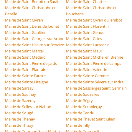
Mairie de Saint Benoît du Sault
Mairie de Saint Chartier
Mairie de Saint Christophe en
Mairie de Saint Christophe en
Bazelle
Boucherie
Mairie de Saint Civran
Mairie de Saint Cyran du Jambot
Mairie de Saint Denis de Jouhet
Mairie de Saint Florentin
Mairie de Saint Gaultier
Mairie de Saint Genou
Mairie de Saint Georges sur Arnon
Mairie de Saint Gilles
Mairie de Saint Hilaire sur Benaize
Mairie de Saint Lactencin
Mairie de Saint Marcel
Mairie de Saint Maur
Mairie de Saint Médard
Mairie de Saint Michel en Brenne
Mairie de Saint Pierre de Jards
Mairie de Saint Pierre de Lamps
Mairie de Saint Plantaire
Mairie de Saint Valentin
Mairie de Sainte Fauste
Mairie de Sainte Gemme
Mairie de Sainte Lizaigne
Mairie de Sainte Sévère sur Indre
Mairie de Sarzay
Mairie de Sassierges Saint Germain
Mairie de Saulnay
Mairie de Sauzelles
Mairie de Sazeray
Mairie de Ségry
Mairie de Selles sur Nahon
Mairie de Sembleçay
Mairie de Sougé
Mairie de Tendu
Mairie de Thenay
Mairie de Thevet Saint Julien
Mairie de Thizay
Mairie de Tilly
Mairie de Tournon Saint Martin
Mairie de Tranzault