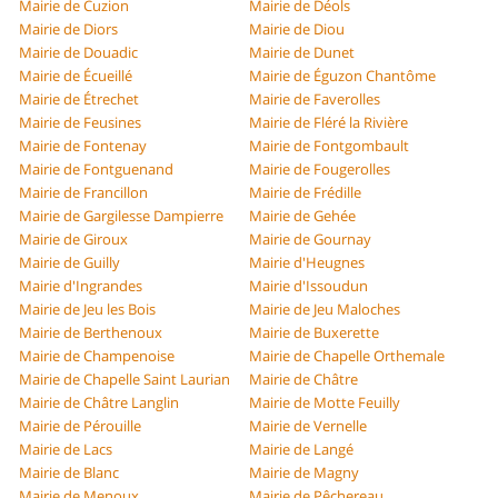
Mairie de Cuzion
Mairie de Déols
Mairie de Diors
Mairie de Diou
Mairie de Douadic
Mairie de Dunet
Mairie de Écueillé
Mairie de Éguzon Chantôme
Mairie de Étrechet
Mairie de Faverolles
Mairie de Feusines
Mairie de Fléré la Rivière
Mairie de Fontenay
Mairie de Fontgombault
Mairie de Fontguenand
Mairie de Fougerolles
Mairie de Francillon
Mairie de Frédille
Mairie de Gargilesse Dampierre
Mairie de Gehée
Mairie de Giroux
Mairie de Gournay
Mairie de Guilly
Mairie d'Heugnes
Mairie d'Ingrandes
Mairie d'Issoudun
Mairie de Jeu les Bois
Mairie de Jeu Maloches
Mairie de Berthenoux
Mairie de Buxerette
Mairie de Champenoise
Mairie de Chapelle Orthemale
Mairie de Chapelle Saint Laurian
Mairie de Châtre
Mairie de Châtre Langlin
Mairie de Motte Feuilly
Mairie de Pérouille
Mairie de Vernelle
Mairie de Lacs
Mairie de Langé
Mairie de Blanc
Mairie de Magny
Mairie de Menoux
Mairie de Pêchereau