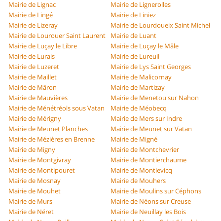
Mairie de Lignac
Mairie de Lignerolles
Mairie de Lingé
Mairie de Liniez
Mairie de Lizeray
Mairie de Lourdoueix Saint Michel
Mairie de Lourouer Saint Laurent
Mairie de Luant
Mairie de Luçay le Libre
Mairie de Luçay le Mâle
Mairie de Lurais
Mairie de Lureuil
Mairie de Luzeret
Mairie de Lys Saint Georges
Mairie de Maillet
Mairie de Malicornay
Mairie de Mâron
Mairie de Martizay
Mairie de Mauvières
Mairie de Menetou sur Nahon
Mairie de Ménétréols sous Vatan
Mairie de Méobecq
Mairie de Mérigny
Mairie de Mers sur Indre
Mairie de Meunet Planches
Mairie de Meunet sur Vatan
Mairie de Mézières en Brenne
Mairie de Migné
Mairie de Migny
Mairie de Montchevrier
Mairie de Montgivray
Mairie de Montierchaume
Mairie de Montipouret
Mairie de Montlevicq
Mairie de Mosnay
Mairie de Mouhers
Mairie de Mouhet
Mairie de Moulins sur Céphons
Mairie de Murs
Mairie de Néons sur Creuse
Mairie de Néret
Mairie de Neuillay les Bois