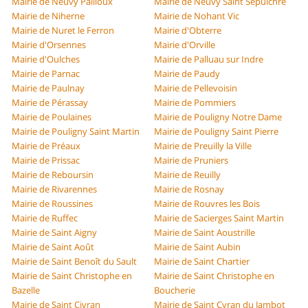
Mairie de Neuvy Pailloux
Mairie de Neuvy Saint Sépulchre
Mairie de Niherne
Mairie de Nohant Vic
Mairie de Nuret le Ferron
Mairie d'Obterre
Mairie d'Orsennes
Mairie d'Orville
Mairie d'Oulches
Mairie de Palluau sur Indre
Mairie de Parnac
Mairie de Paudy
Mairie de Paulnay
Mairie de Pellevoisin
Mairie de Pérassay
Mairie de Pommiers
Mairie de Poulaines
Mairie de Pouligny Notre Dame
Mairie de Pouligny Saint Martin
Mairie de Pouligny Saint Pierre
Mairie de Préaux
Mairie de Preuilly la Ville
Mairie de Prissac
Mairie de Pruniers
Mairie de Reboursin
Mairie de Reuilly
Mairie de Rivarennes
Mairie de Rosnay
Mairie de Roussines
Mairie de Rouvres les Bois
Mairie de Ruffec
Mairie de Sacierges Saint Martin
Mairie de Saint Aigny
Mairie de Saint Aoustrille
Mairie de Saint Août
Mairie de Saint Aubin
Mairie de Saint Benoît du Sault
Mairie de Saint Chartier
Mairie de Saint Christophe en
Mairie de Saint Christophe en
Bazelle
Boucherie
Mairie de Saint Civran
Mairie de Saint Cyran du Jambot