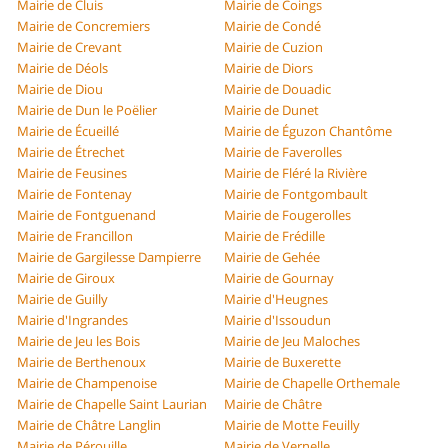
Mairie de Cluis
Mairie de Coings
Mairie de Concremiers
Mairie de Condé
Mairie de Crevant
Mairie de Cuzion
Mairie de Déols
Mairie de Diors
Mairie de Diou
Mairie de Douadic
Mairie de Dun le Poëlier
Mairie de Dunet
Mairie de Écueillé
Mairie de Éguzon Chantôme
Mairie de Étrechet
Mairie de Faverolles
Mairie de Feusines
Mairie de Fléré la Rivière
Mairie de Fontenay
Mairie de Fontgombault
Mairie de Fontguenand
Mairie de Fougerolles
Mairie de Francillon
Mairie de Frédille
Mairie de Gargilesse Dampierre
Mairie de Gehée
Mairie de Giroux
Mairie de Gournay
Mairie de Guilly
Mairie d'Heugnes
Mairie d'Ingrandes
Mairie d'Issoudun
Mairie de Jeu les Bois
Mairie de Jeu Maloches
Mairie de Berthenoux
Mairie de Buxerette
Mairie de Champenoise
Mairie de Chapelle Orthemale
Mairie de Chapelle Saint Laurian
Mairie de Châtre
Mairie de Châtre Langlin
Mairie de Motte Feuilly
Mairie de Pérouille
Mairie de Vernelle