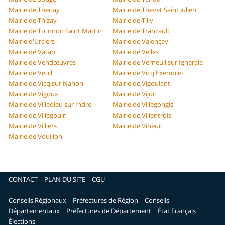
Mairie de Thenay
Mairie de Thevet Saint Julien
Mairie de Thizay
Mairie de Tilly
Mairie de Tournon Saint Martin
Mairie de Tranzault
Mairie d'Urciers
Mairie de Valençay
Mairie de Vatan
Mairie de Velles
Mairie de Vendœuvres
Mairie de Verneuil sur Igneraie
Mairie de Veuil
Mairie de Vicq Exemplet
Mairie de Vicq sur Nahon
Mairie de Vigoulant
Mairie de Vigoux
Mairie de Vijon
Mairie de Villedieu sur Indre
Mairie de Villegongis
Mairie de Villegouin
Mairie de Villentrois
Mairie de Villiers
Mairie de Vineuil
Mairie de Vouillon
CONTACT
PLAN DU SITE
CGU
Conseils Régionaux
Préfectures de Région
Conseils
Départementaux
Préfectures de Département
État Français
Élections