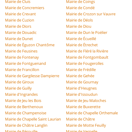
Mairie de Cluis
Mairie de Coings
Mairie de Concremiers
Mairie de Condé
Mairie de Crevant
Mairie de Crozon sur Vauvre
Mairie de Cuzion
Mairie de Déols
Mairie de Diors
Mairie de Diou
Mairie de Douadic
Mairie de Dun le Poëlier
Mairie de Dunet
Mairie de Écueillé
Mairie de Éguzon Chantôme
Mairie de Étrechet
Mairie de Feusines
Mairie de Fléré la Rivière
Mairie de Fontenay
Mairie de Fontgombault
Mairie de Fontguenand
Mairie de Fougerolles
Mairie de Francillon
Mairie de Frédille
Mairie de Gargilesse Dampierre
Mairie de Gehée
Mairie de Giroux
Mairie de Gournay
Mairie de Guilly
Mairie d'Heugnes
Mairie d'Ingrandes
Mairie d'Issoudun
Mairie de Jeu les Bois
Mairie de Jeu Maloches
Mairie de Berthenoux
Mairie de Buxerette
Mairie de Champenoise
Mairie de Chapelle Orthemale
Mairie de Chapelle Saint Laurian
Mairie de Châtre
Mairie de Châtre Langlin
Mairie de Motte Feuilly
Mairie de Pérouille
Mairie de Vernelle