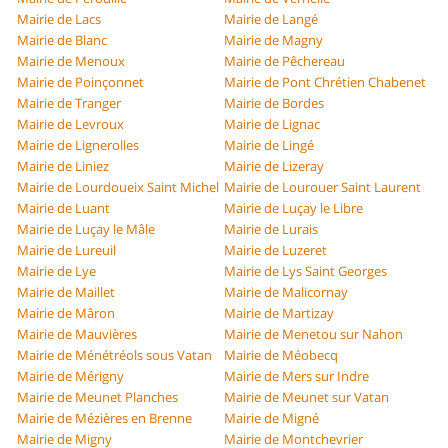
Mairie de Lacs
Mairie de Langé
Mairie de Blanc
Mairie de Magny
Mairie de Menoux
Mairie de Pêchereau
Mairie de Poinçonnet
Mairie de Pont Chrétien Chabenet
Mairie de Tranger
Mairie de Bordes
Mairie de Levroux
Mairie de Lignac
Mairie de Lignerolles
Mairie de Lingé
Mairie de Liniez
Mairie de Lizeray
Mairie de Lourdoueix Saint Michel
Mairie de Lourouer Saint Laurent
Mairie de Luant
Mairie de Luçay le Libre
Mairie de Luçay le Mâle
Mairie de Lurais
Mairie de Lureuil
Mairie de Luzeret
Mairie de Lye
Mairie de Lys Saint Georges
Mairie de Maillet
Mairie de Malicornay
Mairie de Mâron
Mairie de Martizay
Mairie de Mauvières
Mairie de Menetou sur Nahon
Mairie de Ménétréols sous Vatan
Mairie de Méobecq
Mairie de Mérigny
Mairie de Mers sur Indre
Mairie de Meunet Planches
Mairie de Meunet sur Vatan
Mairie de Mézières en Brenne
Mairie de Migné
Mairie de Migny
Mairie de Montchevrier