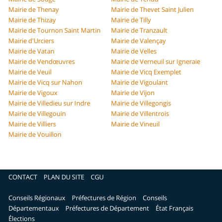
Mairie de Thenay
Mairie de Thevet Saint Julien
Mairie de Thizay
Mairie de Tilly
Mairie de Tournon Saint Martin
Mairie de Tranzault
Mairie d'Urciers
Mairie de Valençay
Mairie de Vatan
Mairie de Velles
Mairie de Vendœuvres
Mairie de Verneuil sur Igneraie
Mairie de Veuil
Mairie de Vicq Exemplet
Mairie de Vicq sur Nahon
Mairie de Vigoulant
Mairie de Vigoux
Mairie de Vijon
Mairie de Villedieu sur Indre
Mairie de Villegongis
Mairie de Villegouin
Mairie de Villentrois
Mairie de Villiers
Mairie de Vineuil
Mairie de Vouillon
CONTACT
PLAN DU SITE
CGU
Conseils Régionaux
Préfectures de Région
Conseils
Départementaux
Préfectures de Département
État Français
Élections