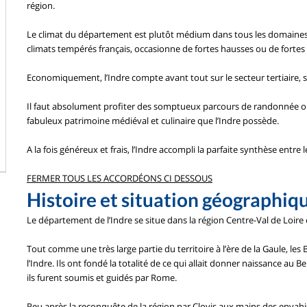
région.
Le climat du département est plutôt médium dans tous les domaines
climats tempérés français, occasionne de fortes hausses ou de fortes 
Economiquement, l’Indre compte avant tout sur le secteur tertiaire, su
Il faut absolument profiter des somptueux parcours de randonnée or
fabuleux patrimoine médiéval et culinaire que l’Indre possède.
A la fois généreux et frais, l’Indre accompli la parfaite synthèse entre 
FERMER TOUS LES ACCORDÉONS CI DESSOUS
Histoire et situation géographiq
Le département de l’Indre se situe dans la région Centre-Val de Loire
Tout comme une très large partie du territoire à l’ère de la Gaule, les 
l’Indre. Ils ont fondé la totalité de ce qui allait donner naissance au Be
ils furent soumis et guidés par Rome.
Peu après la reconquête de la région par Clovis aux mains des envahi