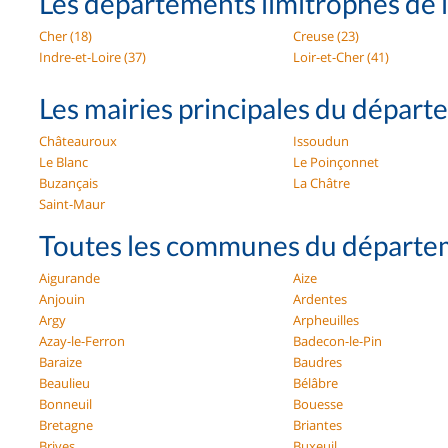
Les départements limitrophes de l
Cher (18)
Creuse (23)
Indre-et-Loire (37)
Loir-et-Cher (41)
Les mairies principales du départ
Châteauroux
Issoudun
Le Blanc
Le Poinçonnet
Buzançais
La Châtre
Saint-Maur
Toutes les communes du départem
Aigurande
Aize
Anjouin
Ardentes
Argy
Arpheuilles
Azay-le-Ferron
Badecon-le-Pin
Baraize
Baudres
Beaulieu
Bélâbre
Bonneuil
Bouesse
Bretagne
Briantes
Brives
Buxeuil