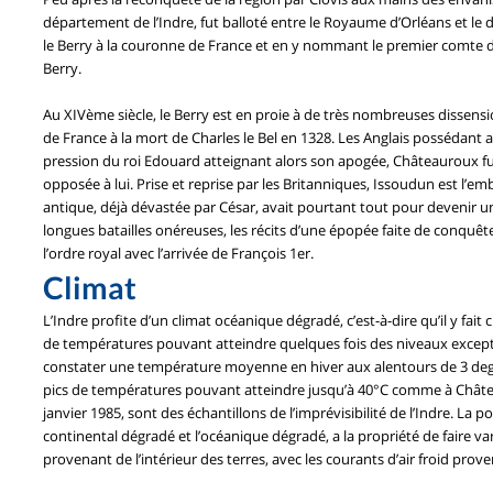
département de l’Indre, fut balloté entre le Royaume d’Orléans et l
le Berry à la couronne de France et en y nommant le premier comte de
Berry.
Au XIVème siècle, le Berry est en proie à de très nombreuses dissens
de France à la mort de Charles le Bel en 1328. Les Anglais possédant a
pression du roi Edouard atteignant alors son apogée, Châteauroux fut 
opposée à lui. Prise et reprise par les Britanniques, Issoudun est l’
antique, déjà dévastée par César, avait pourtant tout pour devenir un
longues batailles onéreuses, les récits d’une épopée faite de conquêt
l’ordre royal avec l’arrivée de François 1er.
Climat
L’Indre profite d’un climat océanique dégradé, c’est-à-dire qu’il y fai
de températures pouvant atteindre quelques fois des niveaux excepti
constater une température moyenne en hiver aux alentours de 3 degr
pics de températures pouvant atteindre jusqu’à 40°C comme à Château
janvier 1985, sont des échantillons de l’imprévisibilité de l’Indre. La p
continental dégradé et l’océanique dégradé, a la propriété de faire va
provenant de l’intérieur des terres, avec les courants d’air froid prov