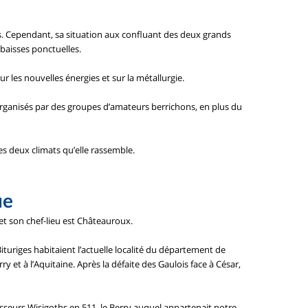
. Cependant, sa situation aux confluant des deux grands
baisses ponctuelles.
r les nouvelles énergies et sur la métallurgie.
ganisés par des groupes d’amateurs berrichons, en plus du
les deux climats qu’elle rassemble.
ue
 et son chef-lieu est Châteauroux.
Bituriges habitaient l’actuelle localité du département de
rry et à l’Aquitaine. Après la défaite des Gaulois face à César,
sseurs Wisigoths en 511, le Berry auquel appartenait notre