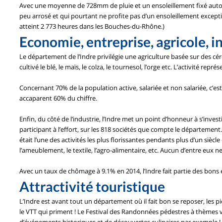
Avec une moyenne de 728mm de pluie et un ensoleillement fixé autour
peu arrosé et qui pourtant ne profite pas d’un ensoleillement except
atteint 2 773 heures dans les Bouches-du-Rhône.)
Economie, entreprise, agricole, i
Le département de l’Indre privilégie une agriculture basée sur des cér
cultivé le blé, le maïs, le colza, le tournesol, l’orge etc. L’activité r
Concernant 70% de la population active, salariée et non salariée, c’est 
accaparent 60% du chiffre.
Enfin, du côté de l’industrie, l’Indre met un point d’honneur à s’inves
participant à l’effort, sur les 818 sociétés que compte le département
était l’une des activités les plus florissantes pendants plus d’un siècl
l’ameublement, le textile, l’agro-alimentaire, etc. Aucun d’entre eux n
Avec un taux de chômage à 9.1% en 2014, l’Indre fait partie des bons 
Attractivité touristique
L’Indre est avant tout un département où il fait bon se reposer, les pi
le VTT qui priment ! Le Festival des Randonnées pédestres à thèmes