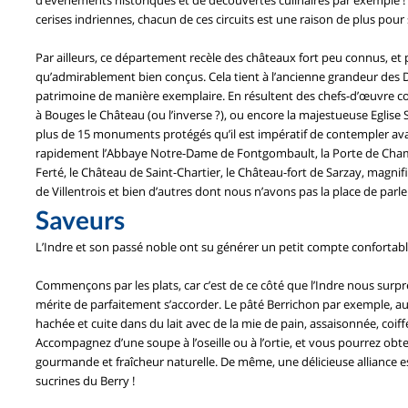
d’événements historiques et de découvertes culinaires par exemple ! S
cerises indriennes, chacun de ces circuits est une raison de plus pour 
Par ailleurs, ce département recèle des châteaux fort peu connus, e
qu’admirablement bien conçus. Cela tient à l’ancienne grandeur des Du
patrimoine de manière exemplaire. En résultent des chefs-d’œuvre 
à Bouges le Château (ou l’inverse ?), ou encore la majestueuse Eglis
plus de 15 monuments protégés qu’il est impératif de contempler avant
rapidement l’Abbaye Notre-Dame de Fontgombault, la Porte de Cham
Ferté, le Château de Saint-Chartier, le Château-fort de Sarzay, magn
de Villentrois et bien d’autres dont nous n’avons pas la place de parle
Saveurs
L’Indre et son passé noble ont su générer un petit compte confortabl
Commençons par les plats, car c’est de ce côté que l’Indre nous surpre
mérite de parfaitement s’accorder. Le pâté Berrichon par exemple, au
hachée et cuite dans du lait avec de la mie de pain, assaisonnée, coif
Accompagnez d’une soupe à l’oseille ou à l’ortie, et vous pourrez obten
gourmande et fraîcheur naturelle. De même, une délicieuse alliance es
sucrines du Berry !