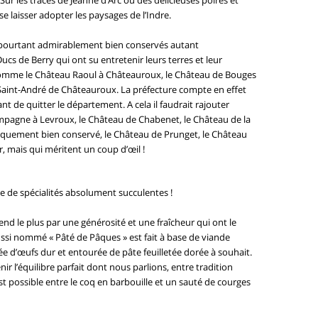
ur les traces de Jeanne d’Arc ou des délicieuses poires et
se laisser adopter les paysages de l’Indre.
t pourtant admirablement bien conservés autant
cs de Berry qui ont su entretenir leurs terres et leur
comme le Château Raoul à Châteauroux, le Château de Bouges
e Saint-André de Châteauroux. La préfecture compte en effet
 de quitter le département. A cela il faudrait rajouter
pagne à Levroux, le Château de Chabenet, le Château de la
ifiquement bien conservé, le Château de Prunget, le Château
r, mais qui méritent un coup d’œil !
e de spécialités absolument succulentes !
nd le plus par une générosité et une fraîcheur qui ont le
ssi nommé « Pâté de Pâques » est fait à base de viande
fée d’œufs dur et entourée de pâte feuilletée dorée à souhait.
ir l’équilibre parfait dont nous parlions, entre tradition
t possible entre le coq en barbouille et un sauté de courges