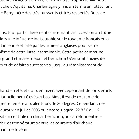
e duché d’Aquitaine. Charlemagne y mis un terme en rattachant
 Berry, père des très puissants et très respectés Ducs de
ions, tout particulièrement concernant la succession au trône
lors une influence indiscutable sur le royaume français et la
incendié et pillé par les armées anglaises pour s’être
emblème de cette lutte interminable. Cette petite commune
 grand et majestueux fief berrichon ! S’en sont suivies de
es et de défaites successives, jusqu’au rétablissement de
t chaud en été, et doux en hiver, avec cependant de forts écarts
onnellement élevés et bas. Ainsi, il est de coutume de
és, et en été aux alentours de 20 degrés. Cependant, des
roux en juillet 2006 ou encore jusqu’à -22.8 °C au 16
osition centrale du climat berrichon, au carrefour entre le
rier les températures entre les courants d’air chaud
enant de l’océan.