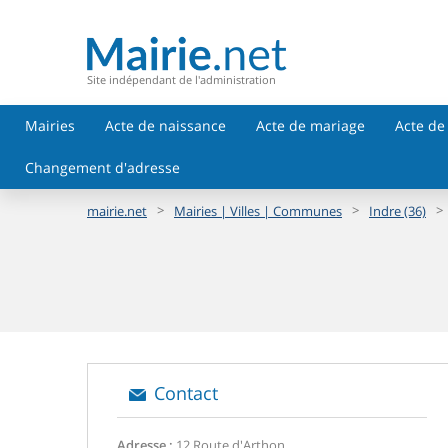
Site indépendant de l'administration
Mairies
Acte de naissance
Acte de mariage
Acte de
Changement d'adresse
>
>
>
mairie.net
Mairies | Villes | Communes
Indre (36)
Contact
Adresse :
12 Route d'Arthon