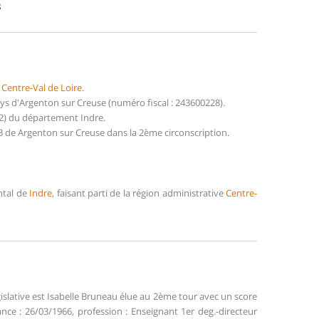
8
n
Centre-Val de Loire
.
 d'Argenton sur Creuse (numéro fiscal : 243600228).
2) du département Indre.
 de Argenton sur Creuse dans la 2ème circonscription.
ntal de
Indre
, faisant parti de la région administrative
Centre-
islative est Isabelle Bruneau élue au 2ème tour avec un score
ance : 26/03/1966, profession : Enseignant 1er deg.-directeur