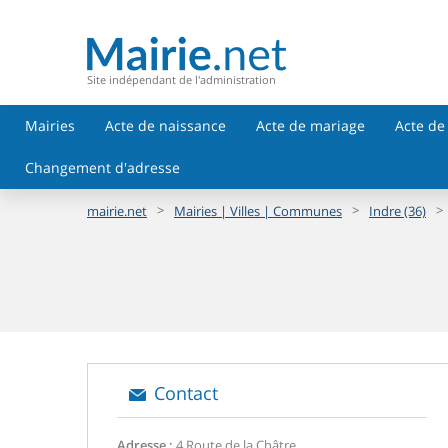
Site indépendant de l'administration
Mairies
Acte de naissance
Acte de mariage
Acte de
Changement d'adresse
>
>
>
mairie.net
Mairies | Villes | Communes
Indre (36)
Contact
Adresse :
4 Route de la Châtre