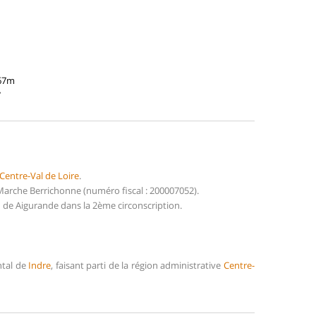
467m
7
Centre-Val de Loire
.
arche Berrichonne (numéro fiscal : 200007052).
 de Aigurande dans la 2ème circonscription.
ntal de
Indre
, faisant parti de la région administrative
Centre-