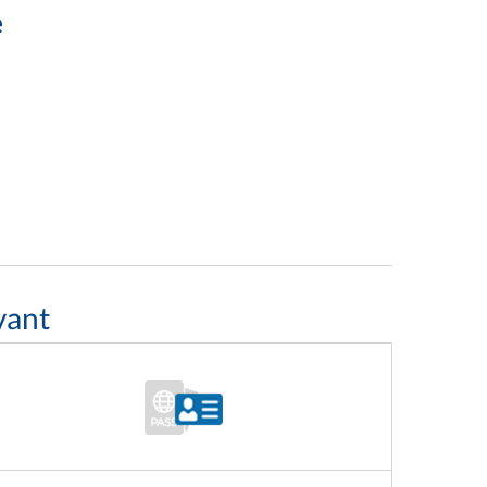
e
vant