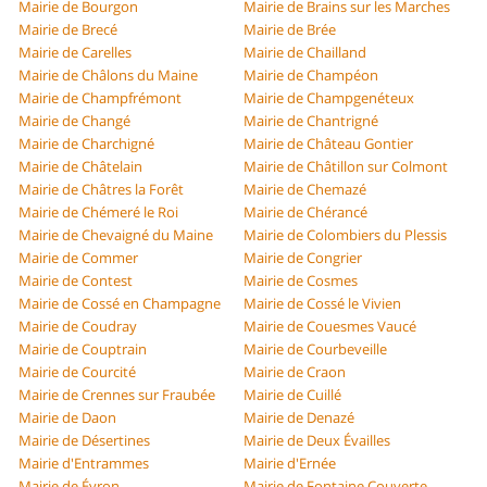
Mairie de Bourgon
Mairie de Brains sur les Marches
Mairie de Brecé
Mairie de Brée
Mairie de Carelles
Mairie de Chailland
Mairie de Châlons du Maine
Mairie de Champéon
Mairie de Champfrémont
Mairie de Champgenéteux
Mairie de Changé
Mairie de Chantrigné
Mairie de Charchigné
Mairie de Château Gontier
Mairie de Châtelain
Mairie de Châtillon sur Colmont
Mairie de Châtres la Forêt
Mairie de Chemazé
Mairie de Chémeré le Roi
Mairie de Chérancé
Mairie de Chevaigné du Maine
Mairie de Colombiers du Plessis
Mairie de Commer
Mairie de Congrier
Mairie de Contest
Mairie de Cosmes
Mairie de Cossé en Champagne
Mairie de Cossé le Vivien
Mairie de Coudray
Mairie de Couesmes Vaucé
Mairie de Couptrain
Mairie de Courbeveille
Mairie de Courcité
Mairie de Craon
Mairie de Crennes sur Fraubée
Mairie de Cuillé
Mairie de Daon
Mairie de Denazé
Mairie de Désertines
Mairie de Deux Évailles
Mairie d'Entrammes
Mairie d'Ernée
Mairie de Évron
Mairie de Fontaine Couverte