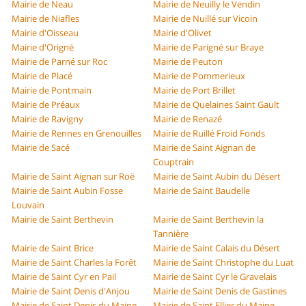
Mairie de Neau
Mairie de Neuilly le Vendin
Mairie de Niafles
Mairie de Nuillé sur Vicoin
Mairie d'Oisseau
Mairie d'Olivet
Mairie d'Origné
Mairie de Parigné sur Braye
Mairie de Parné sur Roc
Mairie de Peuton
Mairie de Placé
Mairie de Pommerieux
Mairie de Pontmain
Mairie de Port Brillet
Mairie de Préaux
Mairie de Quelaines Saint Gault
Mairie de Ravigny
Mairie de Renazé
Mairie de Rennes en Grenouilles
Mairie de Ruillé Froid Fonds
Mairie de Sacé
Mairie de Saint Aignan de
Couptrain
Mairie de Saint Aignan sur Roë
Mairie de Saint Aubin du Désert
Mairie de Saint Aubin Fosse
Mairie de Saint Baudelle
Louvain
Mairie de Saint Berthevin
Mairie de Saint Berthevin la
Tannière
Mairie de Saint Brice
Mairie de Saint Calais du Désert
Mairie de Saint Charles la Forêt
Mairie de Saint Christophe du Luat
Mairie de Saint Cyr en Pail
Mairie de Saint Cyr le Gravelais
Mairie de Saint Denis d'Anjou
Mairie de Saint Denis de Gastines
Mairie de Saint Denis du Maine
Mairie de Saint Ellier du Maine