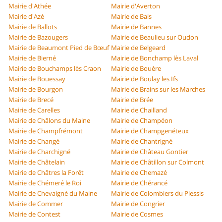
Mairie d'Athée
Mairie d'Averton
Mairie d'Azé
Mairie de Bais
Mairie de Ballots
Mairie de Bannes
Mairie de Bazougers
Mairie de Beaulieu sur Oudon
Mairie de Beaumont Pied de Bœuf
Mairie de Belgeard
Mairie de Bierné
Mairie de Bonchamp lès Laval
Mairie de Bouchamps lès Craon
Mairie de Bouère
Mairie de Bouessay
Mairie de Boulay les Ifs
Mairie de Bourgon
Mairie de Brains sur les Marches
Mairie de Brecé
Mairie de Brée
Mairie de Carelles
Mairie de Chailland
Mairie de Châlons du Maine
Mairie de Champéon
Mairie de Champfrémont
Mairie de Champgenéteux
Mairie de Changé
Mairie de Chantrigné
Mairie de Charchigné
Mairie de Château Gontier
Mairie de Châtelain
Mairie de Châtillon sur Colmont
Mairie de Châtres la Forêt
Mairie de Chemazé
Mairie de Chémeré le Roi
Mairie de Chérancé
Mairie de Chevaigné du Maine
Mairie de Colombiers du Plessis
Mairie de Commer
Mairie de Congrier
Mairie de Contest
Mairie de Cosmes