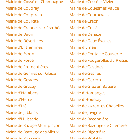
Mairie de Cossé en Champagne
Mairie de Cossé le Vivien
Mairie de Coudray
Mairie de Couesmes Vaucé
Mairie de Couptrain
Mairie de Courbeveille
Mairie de Courcité
Mairie de Craon
Mairie de Crennes sur Fraubée
Mairie de Cuillé
Mairie de Daon
Mairie de Denazé
Mairie de Désertines
Mairie de Deux Évailles
Mairie d'Entrammes
Mairie d'Ernée
Mairie de Évron
Mairie de Fontaine Couverte
Mairie de Forcé
Mairie de Fougerolles du Plessis
Mairie de Fromentières
Mairie de Gastines
Mairie de Gennes sur Glaize
Mairie de Gesnes
Mairie de Gesvres
Mairie de Gorron
Mairie de Grazay
Mairie de Grez en Bouère
Mairie d'Hambers
Mairie d'Hardanges
Mairie d'Hercé
Mairie d'Houssay
Mairie d'Izé
Mairie de Javron les Chapelles
Mairie de Jublains
Mairie de Juvigné
Mairie d'Huisserie
Mairie de Baconnière
Mairie de Bazoge Montpinçon
Mairie de Bazouge de Chemeré
Mairie de Bazouge des Alleux
Mairie de Bigottière
Mairie de Boissière
Mairie de Brûlatte