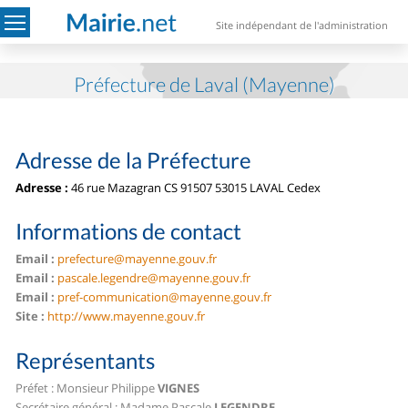
Site indépendant de l'administration
Préfecture de Laval (Mayenne)
Adresse de la Préfecture
Adresse :
46 rue Mazagran CS 91507
53015 LAVAL Cedex
Informations de contact
Email :
prefecture@mayenne.gouv.fr
Email :
pascale.legendre@mayenne.gouv.fr
Email :
pref-communication@mayenne.gouv.fr
Site :
http://www.mayenne.gouv.fr
Représentants
Préfet : Monsieur Philippe
VIGNES
Secrétaire général : Madame Pascale
LEGENDRE