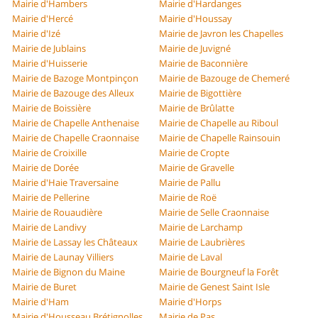
Mairie d'Hambers
Mairie d'Hardanges
Mairie d'Hercé
Mairie d'Houssay
Mairie d'Izé
Mairie de Javron les Chapelles
Mairie de Jublains
Mairie de Juvigné
Mairie d'Huisserie
Mairie de Baconnière
Mairie de Bazoge Montpinçon
Mairie de Bazouge de Chemeré
Mairie de Bazouge des Alleux
Mairie de Bigottière
Mairie de Boissière
Mairie de Brûlatte
Mairie de Chapelle Anthenaise
Mairie de Chapelle au Riboul
Mairie de Chapelle Craonnaise
Mairie de Chapelle Rainsouin
Mairie de Croixille
Mairie de Cropte
Mairie de Dorée
Mairie de Gravelle
Mairie d'Haie Traversaine
Mairie de Pallu
Mairie de Pellerine
Mairie de Roë
Mairie de Rouaudière
Mairie de Selle Craonnaise
Mairie de Landivy
Mairie de Larchamp
Mairie de Lassay les Châteaux
Mairie de Laubrières
Mairie de Launay Villiers
Mairie de Laval
Mairie de Bignon du Maine
Mairie de Bourgneuf la Forêt
Mairie de Buret
Mairie de Genest Saint Isle
Mairie d'Ham
Mairie d'Horps
Mairie d'Housseau Brétignolles
Mairie de Pas