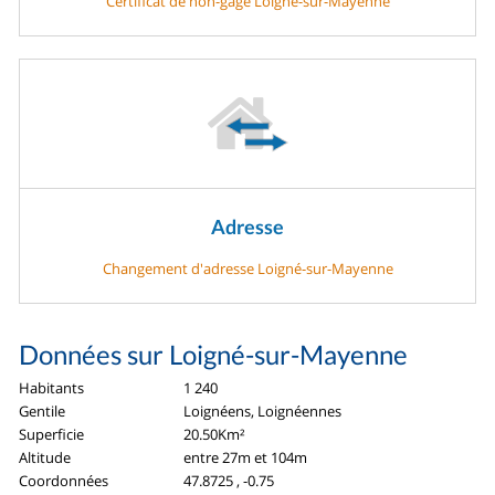
Certificat de non-gage Loigné-sur-Mayenne
Adresse
Changement d'adresse Loigné-sur-Mayenne
Données sur Loigné-sur-Mayenne
Habitants
1 240
Gentile
Loignéens, Loignéennes
Superficie
20.50Km²
Altitude
entre 27m et 104m
Coordonnées
47.8725 , -0.75