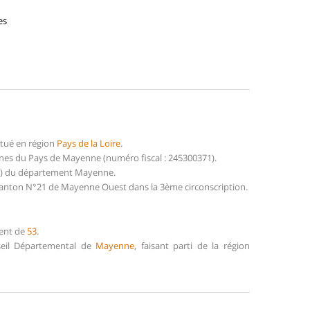
es
itué en région
Pays de la Loire
.
es du Pays de Mayenne (numéro fiscal : 245300371).
14) du département Mayenne.
 canton N°21 de Mayenne Ouest dans la 3ème circonscription.
ment de
53
.
nseil Départemental de
Mayenne
, faisant parti de la région