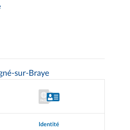
e
igné-sur-Braye
Identité