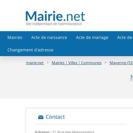
Site indépendant de l'administration
Mairies
Acte de naissance
Acte de mariage
Acte de
Changement d'adresse
>
>
mairie.net
Mairies | Villes | Communes
Mayenne (53
Contact
Adresse :
11 Rue des Marronniers