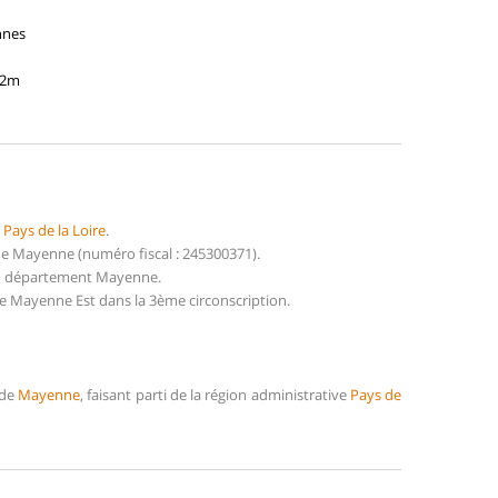
nnes
42m
n
Pays de la Loire
.
e Mayenne (numéro fiscal : 245300371).
 du département Mayenne.
e Mayenne Est dans la 3ème circonscription.
 de
Mayenne
, faisant parti de la région administrative
Pays de