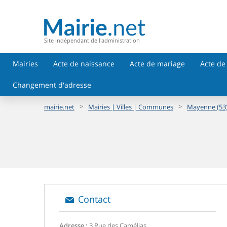
Site indépendant de l'administration
Mairies
Acte de naissance
Acte de mariage
Acte de
Changement d'adresse
>
>
mairie.net
Mairies | Villes | Communes
Mayenne (53
Contact
Adresse :
3 Rue des Camélias