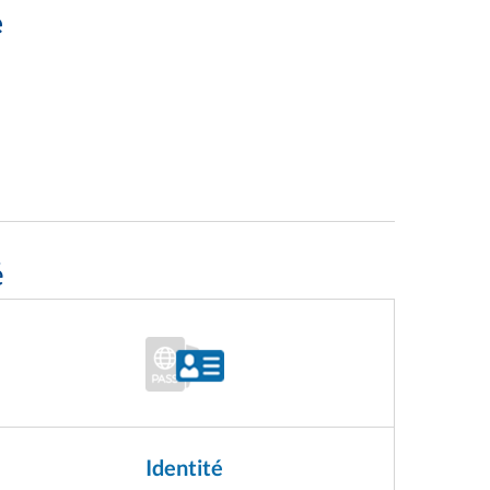
e
é
Identité