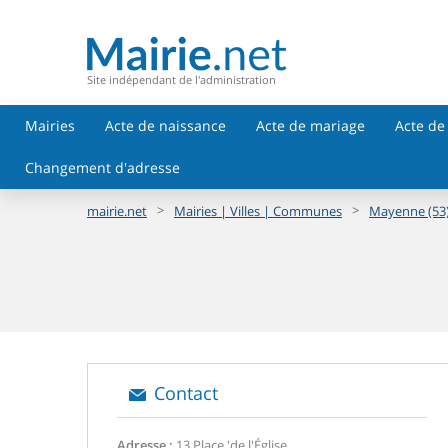
Site indépendant de l'administration
Mairies
Acte de naissance
Acte de mariage
Acte de
Changement d'adresse
>
>
mairie.net
Mairies | Villes | Communes
Mayenne (53
Contact
Adresse :
13 Place 'de l'Église