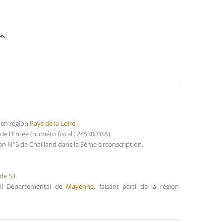
es
 en région
Pays de la Loire
.
 l'Ernée (numéro fiscal : 245300355).
on N°5 de Chailland dans la 3ème circonscription.
 de
53
.
eil Départemental de
Mayenne
, faisant parti de la région