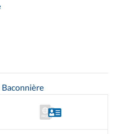
e
a Baconnière