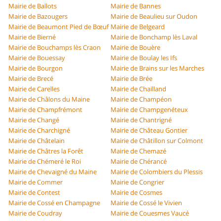
Mairie de Ballots
Mairie de Bannes
Mairie de Bazougers
Mairie de Beaulieu sur Oudon
Mairie de Beaumont Pied de Bœuf
Mairie de Belgeard
Mairie de Bierné
Mairie de Bonchamp lès Laval
Mairie de Bouchamps lès Craon
Mairie de Bouère
Mairie de Bouessay
Mairie de Boulay les Ifs
Mairie de Bourgon
Mairie de Brains sur les Marches
Mairie de Brecé
Mairie de Brée
Mairie de Carelles
Mairie de Chailland
Mairie de Châlons du Maine
Mairie de Champéon
Mairie de Champfrémont
Mairie de Champgenéteux
Mairie de Changé
Mairie de Chantrigné
Mairie de Charchigné
Mairie de Château Gontier
Mairie de Châtelain
Mairie de Châtillon sur Colmont
Mairie de Châtres la Forêt
Mairie de Chemazé
Mairie de Chémeré le Roi
Mairie de Chérancé
Mairie de Chevaigné du Maine
Mairie de Colombiers du Plessis
Mairie de Commer
Mairie de Congrier
Mairie de Contest
Mairie de Cosmes
Mairie de Cossé en Champagne
Mairie de Cossé le Vivien
Mairie de Coudray
Mairie de Couesmes Vaucé