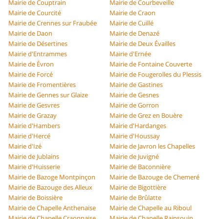
Mairie de Couptrain
Mairie de Courbeveille
Mairie de Courcité
Mairie de Craon
Mairie de Crennes sur Fraubée
Mairie de Cuillé
Mairie de Daon
Mairie de Denazé
Mairie de Désertines
Mairie de Deux Évailles
Mairie d'Entrammes
Mairie d'Ernée
Mairie de Évron
Mairie de Fontaine Couverte
Mairie de Forcé
Mairie de Fougerolles du Plessis
Mairie de Fromentières
Mairie de Gastines
Mairie de Gennes sur Glaize
Mairie de Gesnes
Mairie de Gesvres
Mairie de Gorron
Mairie de Grazay
Mairie de Grez en Bouère
Mairie d'Hambers
Mairie d'Hardanges
Mairie d'Hercé
Mairie d'Houssay
Mairie d'Izé
Mairie de Javron les Chapelles
Mairie de Jublains
Mairie de Juvigné
Mairie d'Huisserie
Mairie de Baconnière
Mairie de Bazoge Montpinçon
Mairie de Bazouge de Chemeré
Mairie de Bazouge des Alleux
Mairie de Bigottière
Mairie de Boissière
Mairie de Brûlatte
Mairie de Chapelle Anthenaise
Mairie de Chapelle au Riboul
Mairie de Chapelle Craonnaise
Mairie de Chapelle Rainsouin